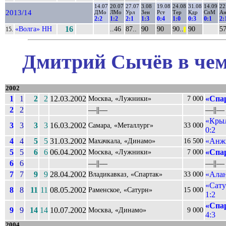
14.07
20.07
27.07
3.08
19.08
24.08
31.08
14.09
22
2013/14
ДМо
ЛМо
Урл
Зен
Рст
Тер
Кдр
СпМ
А
2:2
1:2
2:1
1:3
0:4
1:0
0:3
0:1
2:
«Волга» НН
16
..46
87..
90
90
90..
90
57
15.
||
Дмитрий Сычёв в чем
2002
1
1
2
2
12.03.2002
«Спа
Москва, «Лужники»
7 000
2
2
––||––
––||––
«Крыл
3
3
3
3
16.03.2002
Самара, «Металлург»
33 000
0:2
4
4
5
5
31.03.2002
«Анжи
Махачкала, «Динамо»
16 500
5
5
6
6
06.04.2002
«Спа
Москва, «Лужники»
7 000
6
6
––||––
––||––
7
7
9
9
28.04.2002
«Алан
Владикавказ, «Спартак»
33 000
«Сату
8
8
11
11
08.05.2002
Раменское, «Сатурн»
15 000
1:2
«Спа
9
9
14
14
10.07.2002
Москва, «Динамо»
9 000
4:3
2004