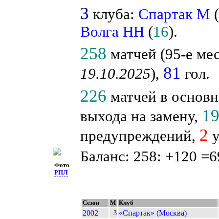
3
клуба:
Спартак М
Волга НН
(
16
).
258
матчей (95-е мес
81
19.10.2025
),
гол.
226
матчей в основн
1
выхода на замену,
2
предупреждений,
у
Баланс: 258: +120 =6
Фото
РПЛ
Сезон
М
Клуб
2002
«Спартак» (Москва)
3