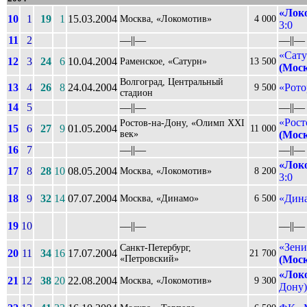
«Лок
10
1
19
1
15.03.2004
Москва, «Локомотив»
4 000
3:0
11
2
––||––
––||––
«Сату
12
3
24
6
10.04.2004
Раменское, «Сатурн»
13 500
(Мос
Волгоград, Центральный
13
4
26
8
24.04.2004
«Рото
9 500
стадион
14
5
––||––
––||––
«Рост
Ростов-на-Дону, «Олимп XXI
15
6
27
9
01.05.2004
11 000
век»
(Мос
16
7
––||––
––||––
«Лок
17
8
28
10
08.05.2004
Москва, «Локомотив»
8 200
3:0
18
9
32
14
07.07.2004
«Дина
Москва, «Динамо»
6 500
19
10
––||––
––||––
«Зени
Санкт-Петербург,
20
11
34
16
17.07.2004
21 700
«Петровский»
(Мос
«Лок
21
12
38
20
22.08.2004
Москва, «Локомотив»
9 300
Дону)