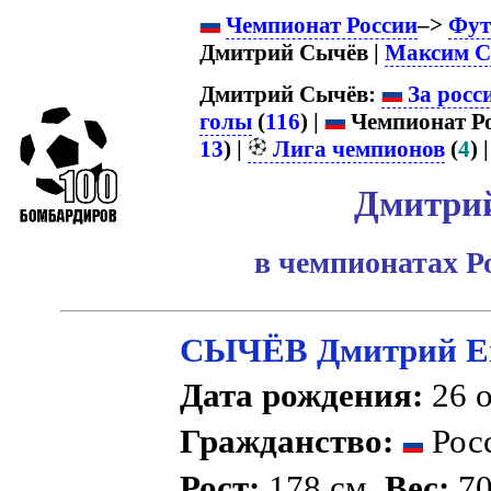
Чемпионат России
–>
Фут
Дмитрий Сычёв |
Максим 
Дмитрий Сычёв:
За росс
голы
(
116
) |
Чемпионат Ро
13
) |
Лига чемпионов
(
4
) 
Дмитри
в чемпионатах Р
СЫЧЁВ Дмитрий Е
Дата рождения:
26 о
Гражданство:
Рос
Рост:
178 см.
Вес:
70