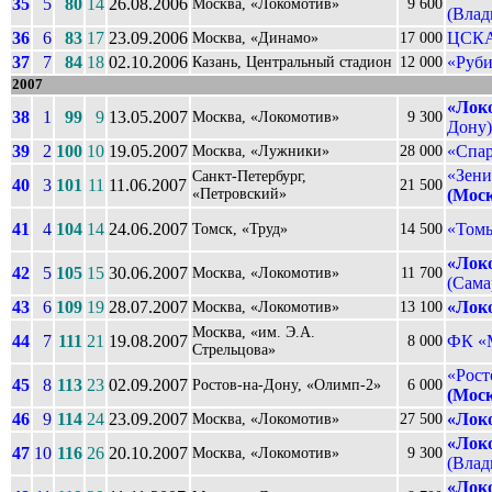
35
5
80
14
26.08.2006
Москва, «Локомотив»
9 600
(Влад
36
6
83
17
23.09.2006
ЦСКА
Москва, «Динамо»
17 000
37
7
84
18
02.10.2006
«Руби
Казань, Центральный стадион
12 000
2007
«Лок
38
1
99
9
13.05.2007
Москва, «Локомотив»
9 300
Дону)
39
2
100
10
19.05.2007
«Спар
Москва, «Лужники»
28 000
«Зени
Санкт-Петербург,
40
3
101
11
11.06.2007
21 500
«Петровский»
(Мос
41
4
104
14
24.06.2007
«Томь
Томск, «Труд»
14 500
«Лок
42
5
105
15
30.06.2007
Москва, «Локомотив»
11 700
(Самар
43
6
109
19
28.07.2007
«Лок
Москва, «Локомотив»
13 100
Москва, «им. Э.А.
44
7
111
21
19.08.2007
ФК «
8 000
Стрельцова»
«Рост
45
8
113
23
02.09.2007
Ростов-на-Дону, «Олимп-2»
6 000
(Мос
46
9
114
24
23.09.2007
«Лок
Москва, «Локомотив»
27 500
«Лок
47
10
116
26
20.10.2007
Москва, «Локомотив»
9 300
(Влад
«Лок