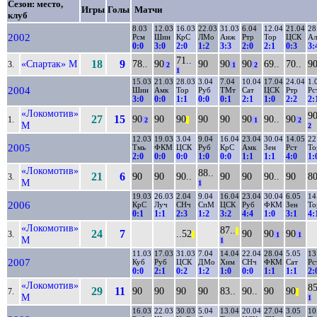
Сезон: место,
Игры
Голы
Матчи
клуб
8.03
12.03
16.03
22.03
31.03
6.04
12.04
21.04
28
2002
Рсм
Шин
КрС
ЛМо
Анж
Ртр
Тор
ЦСК
Ал
0:0
3:0
2:0
1:2
3:3
2:0
2:1
0:3
3:
71..
«Спартак» М
18
9
78..
90
90
90
90
69..
70..
9
3.
2
1
2
1
15.03
21.03
28.03
3.04
7.04
10.04
17.04
24.04
1.
2004
Шин
Амк
Тор
Руб
ТМт
Сат
ЦСК
Ртр
Рс
3:0
0:0
1:1
0:0
0:1
2:1
1:0
2:2
2:
«Локомотив»
90
27
15
90
90
90
90
90
90
90..
90
1.
2
||
1
2
М
2
12.03
19.03
3.04
9.04
16.04
23.04
30.04
14.05
22
2005
Тмь
ФКМ
ЦСК
Руб
КрС
Амк
Зен
Рст
То
2:0
0:0
0:0
1:0
0:0
1:1
1:1
4:0
1:
«Локомотив»
88..
21
6
90
90
90..
90
90
90..
90
80
3.
М
1
19.03
26.03
2.04
9.04
16.04
23.04
30.04
6.05
14
2006
КрС
Луч
СНч
СпМ
ЦСК
Руб
ФКМ
Зен
То
0:1
1:1
2:3
1:2
3:2
4:4
1:0
3:1
4:
«Локомотив»
87..
||
24
7
..52
90
90
90
3.
||
1
1
М
1
11.03
17.03
31.03
7.04
14.04
22.04
28.04
5.05
13
2007
Куб
Руб
ЦСК
ДМо
Хим
СНч
ФКМ
Сат
Рс
0:0
2:1
0:2
1:2
1:0
0:0
1:1
1:1
2:
«Локомотив»
85
29
11
90
90
90
90
83..
90..
90
90
7.
||
М
1
16.03
22.03
30.03
5.04
13.04
20.04
27.04
3.05
10