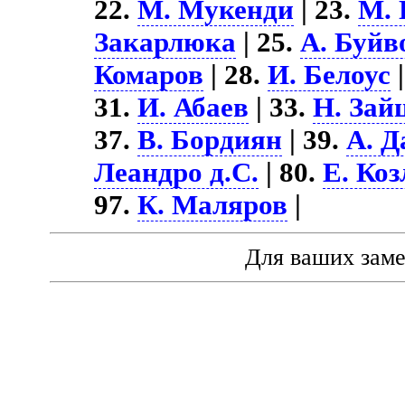
22.
М. Мукенди
| 23.
М.
Закарлюка
| 25.
А. Буйв
Комаров
| 28.
И. Белоус
|
31.
И. Абаев
| 33.
Н. Зай
37.
В. Бордиян
| 39.
А. 
Леандро д.С.
| 80.
Е. Коз
97.
К. Маляров
|
Для ваших зам