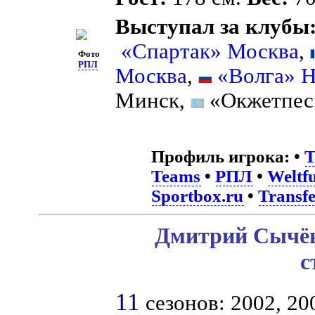
Выступал за клубы
«Спартак» Москва
,
Фото
РПЛ
Москва
,
«Волга» 
Минск,
«Окжетпес»
Профиль игрока:
•
T
Teams
•
РПЛ
•
Weltfu
Sportbox.ru
•
Transf
Дмитрий Сычёв
с
11
сезонов: 2002, 200