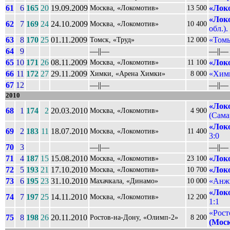
61
6
165
20
19.09.2009
«Лок
Москва, «Локомотив»
13 500
«Лок
62
7
169
24
24.10.2009
Москва, «Локомотив»
10 400
обл.).
63
8
170
25
01.11.2009
«Томь
Томск, «Труд»
12 000
64
9
––||––
––||––
65
10
171
26
08.11.2009
«Лок
Москва, «Локомотив»
11 100
66
11
172
27
29.11.2009
«Хим
Химки, «Арена Химки»
8 000
67
12
––||––
––||––
2010
«Лок
68
1
174
2
20.03.2010
Москва, «Локомотив»
4 900
(Самар
«Лок
69
2
183
11
18.07.2010
Москва, «Локомотив»
11 400
3:0
70
3
––||––
––||––
71
4
187
15
15.08.2010
«Лок
Москва, «Локомотив»
23 100
72
5
193
21
17.10.2010
«Лок
Москва, «Локомотив»
10 700
73
6
195
23
31.10.2010
«Анжи
Махачкала, «Динамо»
10 000
«Лок
74
7
197
25
14.11.2010
Москва, «Локомотив»
12 200
1:1
«Рост
75
8
198
26
20.11.2010
Ростов-на-Дону, «Олимп-2»
8 200
(Мос