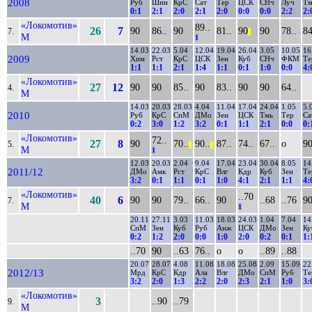
2008
Руб
Шин
КрС
Сат
Тер
ЦСК
СНч
Луч
Тм
0:1
2:1
2:0
2:1
2:0
0:0
0:0
2:2
2:
«Локомотив»
89..
26
7
90
86..
90
81..
90
90
78..
84
7.
||
М
1
14.03
22.03
5.04
12.04
19.04
26.04
3.05
10.05
16
2009
Хим
Рст
КрС
ЦСК
Зен
Куб
СНч
ФКМ
Те
1:1
1:1
2:1
1:4
1:1
0:1
1:0
0:0
4:
«Локомотив»
27
12
90
90
85..
90
83..
90
90
64..
4.
М
14.03
20.03
28.03
4.04
11.04
17.04
24.04
1.05
5.
2010
Руб
КрС
СпМ
ДМо
Зен
ЦСК
Тмь
Тер
Са
0:2
3:0
1:2
3:2
0:1
1:1
2:1
0:0
0:
«Локомотив»
72..
27
8
90
70..
90..
87..
74..
67..
о
9
5.
||
||
М
1
12.03
20.03
2.04
9.04
17.04
23.04
30.04
8.05
14
2011/12
ДМо
Амк
Рст
КрС
Влг
Кдр
Куб
Зен
Те
3:2
0:1
1:1
0:1
1:0
4:1
2:1
1:1
4:
«Локомотив»
..70
40
6
90
90
79..
66..
90
..68
..76
9
7.
М
1
20.11
27.11
3.03
11.03
18.03
24.03
1.04
7.04
14
СпМ
Зен
Куб
Руб
Анж
ЦСК
ДМо
Зен
Ку
0:2
1:2
2:0
0:0
1:0
2:0
0:2
0:1
1:
..70
90
..63
76..
о
о
..89
..88
20.07
28.07
4.08
11.08
18.08
25.08
2.09
15.09
22
2012/13
Мрд
КрС
Кдр
Ала
Влг
ДМо
СпМ
Руб
Те
3:2
2:0
1:3
2:2
2:0
2:3
2:1
1:0
3:
«Локомотив»
3
..90
..79
9.
М