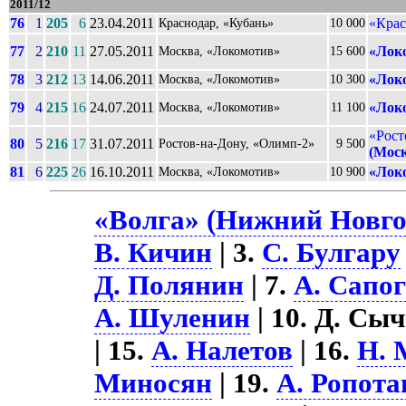
2011/12
76
1
205
6
23.04.2011
«Крас
Краснодар, «Кубань»
10 000
77
2
210
11
27.05.2011
«Лок
Москва, «Локомотив»
15 600
78
3
212
13
14.06.2011
«Лок
Москва, «Локомотив»
10 300
79
4
215
16
24.07.2011
«Лок
Москва, «Локомотив»
11 100
«Рост
80
5
216
17
31.07.2011
Ростов-на-Дону, «Олимп-2»
9 500
(Мос
81
6
225
26
16.10.2011
«Лок
Москва, «Локомотив»
10 900
«Волга» (Нижний Новгор
В. Кичин
| 3.
С. Булгару
Д. Полянин
| 7.
А. Сапо
А. Шуленин
| 10. Д. Сыч
| 15.
А. Налетов
| 16.
Н. 
Миносян
| 19.
А. Ропота