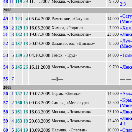
48
11
119
29
11.11.2007
Москва, «Локомотив»
9 700
2:3
2008
«Сату
49
1
123
4
05.04.2008
Раменское, «Сатурн»
14 000
(Мос
50
2
129
10
16.05.2008
«Хим
Химки, «Родина»
7 000
51
3
132
13
19.07.2008
«Лок
Москва, «Локомотив»
23 800
«Луч-
52
4
137
18
20.09.2008
Владивосток, «Динамо»
8 500
(Мос
53
5
139
20
04.10.2008
«Томь
Томск, «Труд»
14 000
54
6
145
26
16.11.2008
«Лок
Москва, «Локомотив»
9 700
55
7
––||––
––||––
2009
56
1
157
12
19.07.2009
«Амка
Пермь, «Звезда»
14 600
«Крыл
57
2
160
15
09.08.2009
Самара, «Металлург»
13 500
(Мос
58
3
161
16
16.08.2009
«Лок
Москва, «Локомотив»
23 100
«Лок
59
4
163
18
29.08.2009
Москва, «Локомотив»
12 400
4:1
60
5
164
19
13.09.2009
«Спар
Нальчик, «Спартак»
10 000