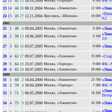
22
13
41
23
16.10.2004
ФК «
Москва, «Торпедо»
6 500
23
14
44
26
08.11.2004
«Лок
Москва, «Локомотив»
12 500
«Шинн
24
15
45
27
12.11.2004
Ярославль, «Шинник»
10 000
0:2
2005
25
1
49
4
09.04.2005
«Лок
Москва, «Локомотив»
9 200
«Лок
26
2
58
13
18.06.2005
Москва, «Локомотив»
9 100
3:0
27
3
61
16
03.07.2005
«Лок
Москва, «Локомотив»
9 000
28
4
62
17
09.07.2005
«Спар
Москва, «Лужники»
35 000
29
5
64
19
23.07.2005
ФК «
Москва, «Торпедо»
9 000
30
6
65
20
30.07.2005
«Лок
Москва, «Локомотив»
28 600
2006
31
1
68
2
16.04.2006
«Лок
Москва, «Локомотив»
23 700
32
2
70
4
30.04.2006
ФК «
Москва, «Торпедо»
7 500
«Лок
33
3
71
5
06.05.2006
Москва, «Локомотив»
18 200
Петер
34
4
75
9
22.07.2006
«Лок
Москва, «Локомотив»
10 300
«Лок