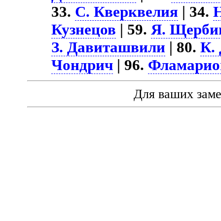
33.
С. Кверквелия
| 34.
Кузнецов
| 59.
Я. Щерби
З. Давиташвили
| 80.
К.
Чондрич
| 96.
Фламарио
Для ваших зам