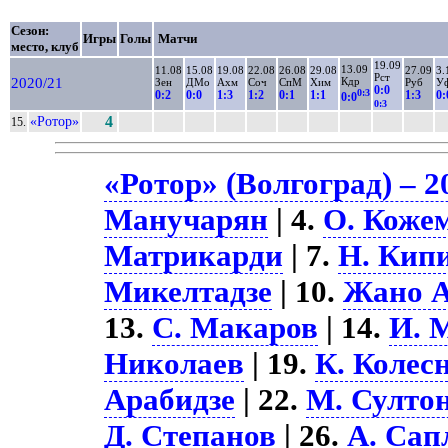
Сезон:
Игры
Голы
Матчи
место, клуб
19.09
13.09
11.08
15.08
19.08
22.08
26.08
29.08
27.09
3.
Рст
2020/21
Кдр
Зен
ДМо
Ахм
Соч
СпМ
Хим
Руб
У
0:0
0:3
0:2
0:0
1:3
1:2
0:1
1:1
1:3
0:
0:0
0:3
«Ротор»
4
15.
«Ротор» (Волгоград) – 2
Манучарян
| 4.
О. Коже
Матрикарди
| 7.
Н. Кип
Микелтадзе
| 10.
Жано А
13.
С. Макаров
| 14.
И. 
Николаев
| 19.
К. Колес
Арабидзе
| 22.
М. Султо
Д. Степанов
| 26.
А. Сап