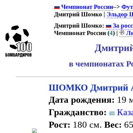
Чемпионат России
–>
Фут
Дмитрий Шомко |
Эльдор 
Дмитрий Шомко:
За рос
Чемпионат России (
4
) |
Ли
Дмитри
в чемпионатах Р
ШОМКО Дмитрий А
Дата рождения:
19 м
Гражданство:
Каз
Рост:
180 см.
Вес:
65