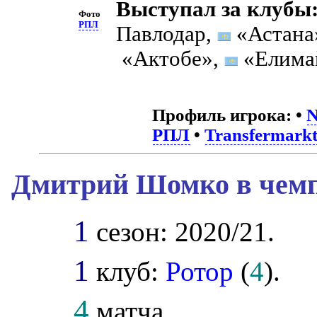
Выступал за клубы
Фото
РПЛ
Павлодар,
«Астана
«Актобе»,
«Елимай
Профиль игрока:
•
N
РПЛ
•
Transfermark
Дмитрий Шомко в чемп
1
сезон: 2020/21.
1
клуб:
Ротор
(
4
).
4
матча.