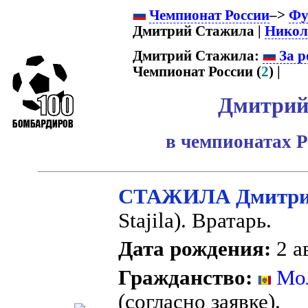
Чемпионат России
–>
Фу
Дмитрий Стажила |
Никол
Дмитрий Стажила:
За р
Чемпионат России (
2
) |
Дмитрий
в чемпионатах Р
СТАЖИЛА Дмитри
Stajila). Вратарь.
Дата рождения:
2 а
Гражданство:
Мол
(согласно заявке).