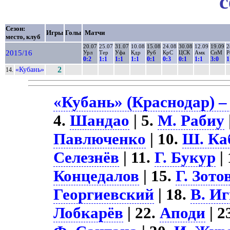
с
Сезон:
Игры
Голы
Матчи
место, клуб
20.07
25.07
31.07
10.08
15.08
24.08
30.08
12.09
19.09
2
2015/16
Урл
Тер
Уфа
Кдр
Руб
КрС
ЦСК
Амк
СпМ
Р
0:2
1:1
1:1
1:1
0:1
0:3
0:1
1:1
3:0
1
«Кубань»
2
14.
«Кубань» (Краснодар) –
4.
Шандао
| 5.
М. Рабиу
Павлюченко
| 10.
Ш. Ка
Селезнёв
| 11.
Г. Букур
|
Концедалов
| 15.
Г. Зото
Георгиевский
| 18.
В. И
Лобкарёв
| 22.
Аподи
| 2