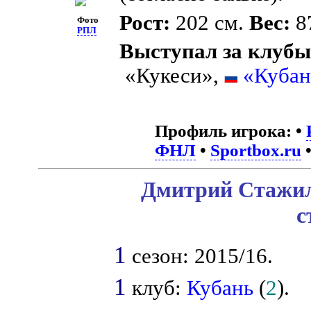
Рост:
202 см.
Вес:
87
Фото
РПЛ
Выступал за клубы
«Кукеси»,
«Кубан
Профиль игрока:
•
ФНЛ
•
Sportbox.ru
Дмитрий Стажил
с
1
сезон: 2015/16.
1
клуб:
Кубань
(
2
).