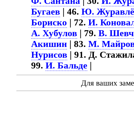
Ф. Сантана
| 30.
И. Жур
Бугаев
| 46.
Ю. Журавл
Бориско
| 72.
И. Конова
А. Хубулов
| 79.
В. Шевч
Акишин
| 83.
М. Майро
Нурисов
| 91. Д. Стажила
99.
И. Бальде
|
Для ваших зам