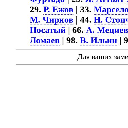
29.
Р. Ежов
| 33.
Марсело
М. Чирков
| 44.
Н. Стои
Носатый
| 66.
А. Мецие
Ломаев
| 98.
В. Ильин
| 
Для ваших зам