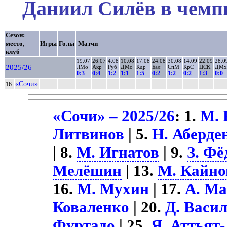
Даниил Силёв в чемпи
Сезон:
место,
Игры
Голы
Матчи
клуб
19.07
26.07
4.08
10.08
17.08
24.08
30.08
14.09
22.09
28.0
2025/26
ЛМо
Акр
Руб
ДМо
Кдр
Бал
СпМ
КрС
ЦСК
ДМх
0:3
0:4
1:2
1:1
1:5
0:2
1:2
0:2
1:3
0:0
«Сочи»
16.
«Сочи» – 2025/26
: 1.
М. 
Литвинов
| 5.
Н. Аберде
| 8.
М. Игнатов
| 9.
З. Фё
Мелёшин
| 13.
М. Кайно
16.
М. Мухин
| 17.
А. М
Коваленко
| 20.
Д. Васи
Фуртадо
| 25.
Я. Аттьят