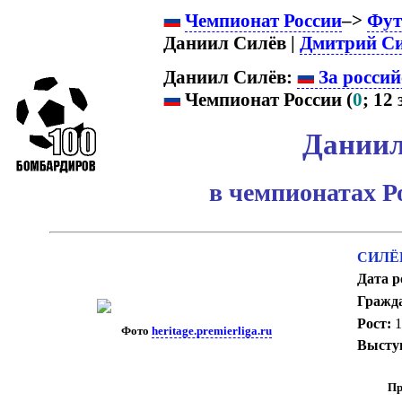
Чемпионат России
–>
Фут
Даниил Силёв |
Дмитрий С
Даниил Силёв:
За россий
Чемпионат России (
0
; 12 
Даниил
в чемпионатах Р
СИЛЁВ
Дата р
Гражд
Рост:
1
Фото
heritage.premierliga.ru
Выступ
Пр