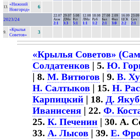
«Нижний
6
13.
Новгород»
22.07
29.07
5.08
12.08
18.08
27.08
2.09
16.09
23.09
2023/24
Ахм
ДМо
Рст
ЛМо
Руб
Бал
Фкл
ЦСК
Соч
2:1
3:3
5:1
1:1
1:2
2:1
3:0
2:2
2:1
«Крылья
3
9.
Советов»
«Крылья Советов» (Сама
Солдатенков
| 5.
Ю. Го
| 8.
М. Витюгов
| 9.
В. Х
Н. Салтыков
| 15.
Н. Ра
Карпицкий
| 18.
Д. Якуб
Иванисеня
| 22.
Ф. Кост
25.
К. Печенин
| 30. А. 
33.
А. Лысов
| 39.
Е. Фр