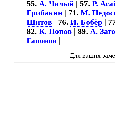
55.
А. Чалый
| 57.
Р. Ас
Грибакин
| 71.
М. Недос
Шитов
| 76.
И. Бобёр
| 7
82.
К. Попов
| 89.
А. Заг
Гапонов
|
Для ваших зам