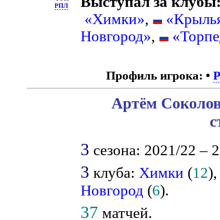
Выступал за клубы
РПЛ
«Химки»
,
«Крылья
Новгород»
,
«Торпе
Профиль игрока:
•
Артём Соколов
с
3
сезона: 2021/22 – 2
3
клуба:
Химки
(
12
)
Новгород
(
6
).
37
матчей.