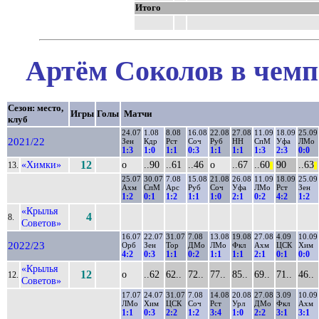
Итого
Артём Соколов в чемп
Сезон: место,
Игры
Голы
Матчи
клуб
24.07
1.08
8.08
16.08
22.08
27.08
11.09
18.09
25.09
2021/22
Зен
Кдр
Рст
Соч
Руб
НН
СпМ
Уфа
ЛМо
1:3
1:0
1:1
0:3
1:1
1:1
1:3
2:3
0:0
«Химки»
12
о
..90
..61
..46
о
..67
..60
90
..63
13.
||
||
25.07
30.07
7.08
15.08
21.08
26.08
11.09
18.09
25.09
Ахм
СпМ
Арс
Руб
Соч
Уфа
ЛМо
Рст
Зен
1:2
0:1
1:2
1:1
1:0
2:1
0:2
4:2
1:2
«Крылья
4
8.
Советов»
16.07
22.07
31.07
7.08
13.08
19.08
27.08
4.09
10.09
2022/23
Орб
Зен
Тор
ДМо
ЛМо
Фкл
Ахм
ЦСК
Хим
4:2
0:3
1:1
0:2
1:1
1:1
2:1
0:1
0:0
«Крылья
12
о
..62
62..
72..
77..
85..
69..
71..
46..
12.
Советов»
17.07
24.07
31.07
7.08
14.08
20.08
27.08
3.09
10.09
ЛМо
Хим
ЦСК
Соч
Рст
Урл
ДМо
Фкл
Ахм
1:1
0:3
2:2
1:2
3:4
1:0
2:2
3:1
3:1