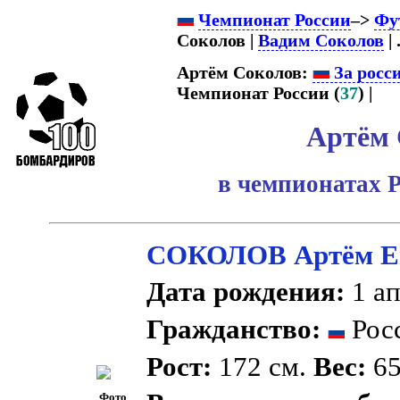
Чемпионат России
–>
Фу
Соколов |
Вадим Соколов
| .
Артём Соколов:
За росс
Чемпионат России (
37
) |
Артём 
в чемпионатах 
СОКОЛОВ Артём Е
Дата рождения:
1 ап
Гражданство:
Рос
Рост:
172 см.
Вес:
65
Фото