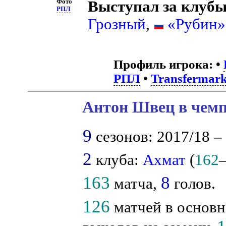
Фото
Выступал за клубы
РПЛ
Грозный
,
«Рубин»
Профиль игрока:
•
РПЛ
•
Transfermark
Антон Швец в чемп
9
сезонов: 2017/18 – 
2
клуба:
Ахмат
(
162
163
8
матча,
голов.
126
матчей в основн