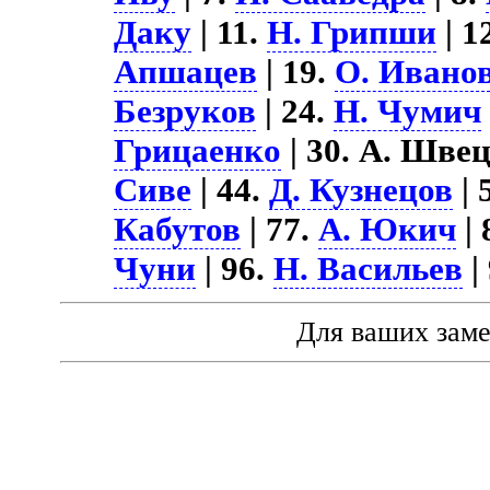
Даку
| 11.
Н. Грипши
| 1
Апшацев
| 19.
О. Ивано
Безруков
| 24.
Н. Чумич
Грицаенко
| 30. А. Швец
Сиве
| 44.
Д. Кузнецов
| 
Кабутов
| 77.
А. Юкич
| 
Чуни
| 96.
Н. Васильев
|
Для ваших зам