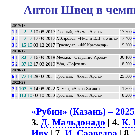
Антон Швец в чемпи
2017/18
1
1
2
2
10.08.2017
Грозный, «Ахмат-Арена»
17 300
2
2
7
7
17.09.2017
Хабаровск, «Имени В.И. Ленина»
7 400
3
3
15
15
03.12.2017
Краснодар, «ФК Краснодар»
19 300
2018/19
4
1
32
7
16.09.2018
Москва, «Открытие-Арена»
30 100
5
2
37
12
17.03.2019
Уфа, «Нефтяник»
8 500
2020/21
6
1
77
13
28.02.2021
Грозный, «Ахмат-Арена»
25 300
2022/23
7
1
107
5
14.08.2022
Химки, «Арена Химки»
1 300
8
2
112
10
02.10.2022
Грозный, «Ахмат-Арена»
8 200
«Рубин» (Казань) – 2025
3.
Д. Мальдонадо
| 4.
К.
Иву
| 7.
И. Сааведра
| 8.