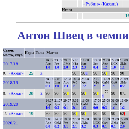
«Рубин» (Казань)
Итого
1
Антон Швец в чемпио
Сезон:
Игры
Голы
Матчи
место, клуб
16.07
23.07
29.07
5.08
10.08
13.08
21.08
27.08
10.09
2017/18
Амк
Рст
ДМо
Уфа
Кдр
Зен
Арс
ЦСК
ЛМо
1:0
1:0
2:0
2:3
2:3
0:4
1:2
1:0
1:1
«Ахмат»
25
3
90
90
90
90
90
90
9.
1
||
28.07
5.08
12.08
18.08
25.08
2.09
16.09
22.09
29.09
2018/19
Рст
Ени
Арс
Руб
Урл
Уфа
СпМ
Орб
ЛМо
0:1
1:0
1:3
1:1
1:2
2:1
2:1
1:1
0:2
..72
«Ахмат»
20
2
90
90
90
90
90
90
90
87..
8.
||
||
||
1
14.07
21.07
29.07
5.08
11.08
17.08
25.08
31.08
16.09
2019/20
Кдр
Урл
Руб
Орб
СпМ
Зен
ЦСК
Тмб
Рст
1:0
0:3
0:1
2:1
1:3
0:0
0:3
1:1
1:2
«Ахмат»
19
90
90
90
90
90
90
90
90
62
13.
||
||
||
9.08
14.08
19.08
22.08
26.08
30.08
12.09
21.09
27.09
2020/21
Арс
СпМ
Ртр
Хим
ЛМо
ЦСК
Соч
ДМо
Урл
0:0
0:2
3:1
2:1
3:2
0:3
0:1
0:1
2:0