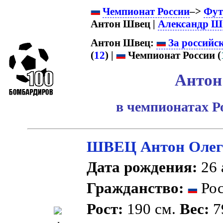
Чемпионат России
–>
Фут
Антон Швец |
Александр Ш
Антон Швец:
За российс
(
12
) |
Чемпионат России (
Антон
в чемпионатах Р
ШВЕЦ Антон Олег
Дата рождения:
26 
Гражданство:
Рос
Рост:
190 см.
Вес:
79