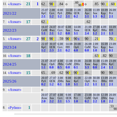
..60
21
1
«Ахмат»
62..
90
..84
о
о
..85
90..
..60
11.
||
||
||
||
||
90
25.07
2.08
8.08
14.08
21.08
26.08
11.09
18.09
26.09
2021/22
КрС
Соч
Руб
ДМо
ЦСК
Арс
Зен
Кдр
Рст
2:1
1:2
1:2
2:1
0:2
2:1
1:3
0:2
2:1
«Ахмат»
17
62..
..62
7.
||
16.07
24.07
30.07
6.08
14.08
21.08
27.08
4.09
10.09
2022/23
СпМ
Фкл
Соч
Зен
Хим
ЦСК
КрС
ЛМо
НН
1:1
2:1
1:2
0:0
3:1
2:4
1:2
2:1
1:3
«Ахмат»
27
2
90
90
..59
90
90
90
..21
70..
5.
||
||
||
1
||
||
22.07
30.07
6.08
14.08
20.08
26.08
2.09
16.09
23.09
2023/24
КрС
ЦСК
Соч
НН
Орб
СпМ
Урл
Кдр
Бал
1:2
2:3
2:1
0:2
4:0
0:0
1:0
1:1
0:1
«Ахмат»
18
..63
..82
90
10.
||
21.07
28.07
4.08
11.08
19.08
24.08
31.08
15.09
23.09
2024/25
Кдр
Орб
ЛМо
СпМ
ДМх
Хим
Акр
ДМо
КрС
1:1
0:0
0:5
0:0
0:1
3:3
0:0
2:4
1:1
«Ахмат»
15
65..
..69
..62
90
90
46..
90
90
14.
||
||
20.07
27.07
3.08
9.08
16.08
22.08
30.08
13.09
20.09
2025/26
Руб
ЦСК
ДМх
Зен
КрС
Орб
Рст
ЛМо
НН
0:2
1:2
0:1
1:0
3:1
2:2
1:1
1:1
2:1
«Ахмат»
о
9.
20.07
27.07
4.08
9.08
17.08
23.08
30.08
12.09
20.09
Ахм
Зен
Соч
ЦСК
Рст
СпМ
Орб
ДМх
Акр
2:0
2:2
2:1
1:5
1:0
0:2
2:2
1:0
2:2
..53
1
«Рубин»
8.
90