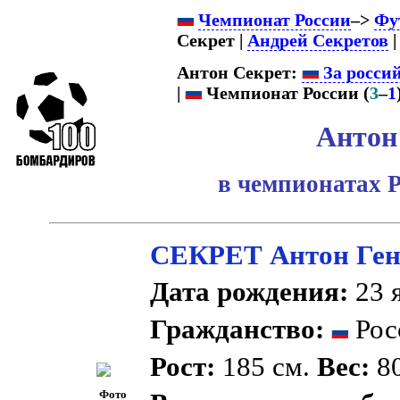
Чемпионат России
–>
Фу
Секрет |
Андрей Секретов
| 
Антон Секрет:
За росси
|
Чемпионат России (
3
–
1
Антон
в чемпионатах 
СЕКРЕТ Антон Ген
Дата рождения:
23 я
Гражданство:
Рос
Рост:
185 см.
Вес:
80
Фото