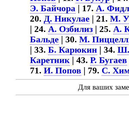
Э. Байчора
| 17.
А. Фидл
20.
Д. Никулае
| 21.
М. У
| 24.
А. Озбилиз
| 25.
А. 
Бальде
| 30.
М. Пиццелл
| 33.
Б. Карюкин
| 34.
Ш.
Каретник
| 43.
Р. Бугаев
71.
И. Попов
| 79.
С. Хи
Для ваших зам