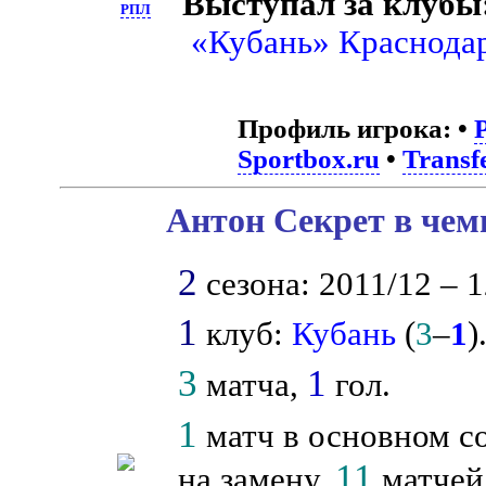
Выступал за клубы
РПЛ
«Кубань» Краснода
Профиль игрока:
•
Sportbox.ru
•
Transf
Антон Секрет в чем
2
сезона: 2011/12 – 1
1
клуб:
Кубань
(
3
–
1
)
3
1
матча,
гол.
1
матч в основном со
11
на замену,
матчей 