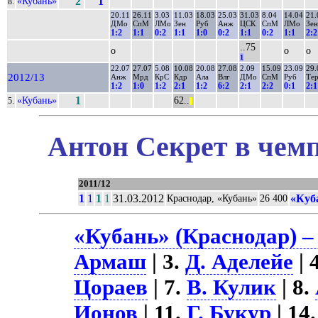
«Кубань»
2
1
8.
20.11
26.11
3.03
11.03
18.03
25.03
31.03
8.04
14.04
21.
ДМо
СпМ
ЛМо
Зен
Руб
Анж
ЦСК
СпМ
ЛМо
Зен
1:2
1:1
0:2
1:1
1:0
0:2
1:1
0:2
1:1
2:2
..75
о
о
о
1
22.07
27.07
5.08
10.08
20.08
27.08
2.09
15.09
23.09
29.
2012/13
Анж
Мрд
КрС
Кдр
Ала
Влг
ДМо
СпМ
Руб
Те
1:2
1:0
1:2
2:1
1:2
6:2
2:1
2:2
0:1
2:1
«Кубань»
1
62..
5.
||
Антон Секрет в чемп
2011/12
1
1
1
1
31.03.2012
«Куб
Краснодар, «Кубань»
26 400
«Кубань» (Краснодар) –
Армаш
| 3.
Д. Аделейе
| 
Цораев
| 7.
В. Кулик
| 8.
Ионов
| 11.
Г. Букур
| 14