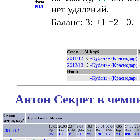
Фото
нет удалений.
РПЛ
Баланс: 3: +1 =2 –0.
Сезон
М
Клуб
2011/12
«Кубань» (Краснодар)
8
2012/13
«Кубань» (Краснодар)
5
Итого
«Кубань» (Краснодар)
Антон Секрет в чемпи
Сезон:
Игры
Голы
Матчи
место, клуб
13.03
20.03
2.04
9.04
16.04
23.04
30.04
7.05
14.05
20.
2011/12
Руб
Тмь
СпМ
ДМо
Рст
Влг
ЛМо
Тер
Анж
СН
0:2
1:0
3:1
0:1
2:0
1:0
1:2
2:1
0:0
1:1