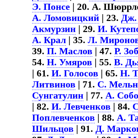
Э. Понсе
| 20. А. Шюррле
А. Ломовицкий
| 23.
Дж.
Акмурзин
| 29.
И. Кутеп
А. Крал
| 35.
Л. Мироно
39.
П. Маслов
| 47.
Р. Зо
54.
Н. Умяров
| 55.
В. Д
| 61.
И. Голосов
| 65.
Н. 
Литвинов
| 71.
С. Мель
Сунгатулин
| 77.
А. Соб
| 82.
И. Левченков
| 84.
С
Поплевченков
| 88.
А. Т
Шильцов
| 91.
Д. Марко