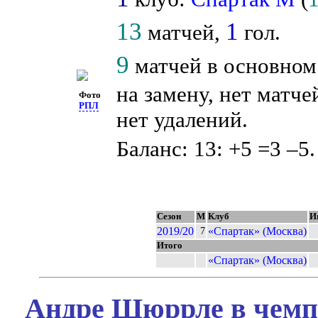
13
1
матчей,
гол.
9
матчей в основном
на замену, нет матче
Фото
РПЛ
нет удалений.
Баланс: 13: +5 =3 –5.
Сезон
М
Клуб
И
2019/20
«Спартак» (Москва)
7
Итого
«Спартак» (Москва)
Андре Шюррле в чемпи