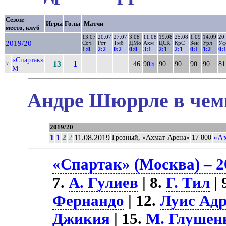
Сезон:
Игры
Голы
Матчи
место, клуб
13.07
20.07
27.07
3.08
11.08
19.08
25.08
1.09
14.09
20
2019/20
Соч
Рст
Тмб
ДМо
Ахм
ЦСК
КрС
Зен
Урл
Уф
1:0
2:2
0:2
0:0
3:1
2:1
2:1
0:1
1:2
0:
«Спартак»
13
1
..46
90
90
90
90
90
81
7.
1
М
Андре Шюррле в чемп
2019/20
1
1
2
2
11.08.2019
«Ах
Грозный, «Ахмат-Арена»
17 800
«Спартак» (Москва) – 2
7.
А. Гулиев
| 8.
Г. Тил
| 
Фернандо
| 12.
Луис Ад
Джикия
| 15.
М. Глушен