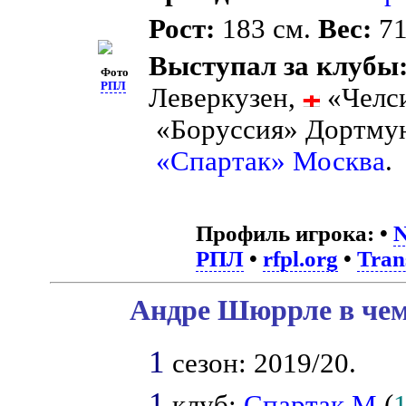
Рост:
183 см.
Вес:
71
Выступал за клубы
Фото
РПЛ
Леверкузен,
«Челс
«Боруссия» Дортму
«Спартак» Москва
.
Профиль игрока:
•
N
РПЛ
•
rfpl.org
•
Tran
Андре Шюррле в чем
1
сезон: 2019/20.
1
клуб:
Спартак М
(