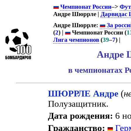
Чемпионат России
–>
Фут
Андре Шюррле |
Дарвидас
Андре Шюррле:
За росси
(
2
) |
Чемпионат России (
1
Лига чемпионов
(
39
–
7
) |
Андре 
в чемпионатах Р
ШЮРРЛЕ Андре
(
н
Полузащитник.
Дата рождения:
6 но
Гражданство:
Гер