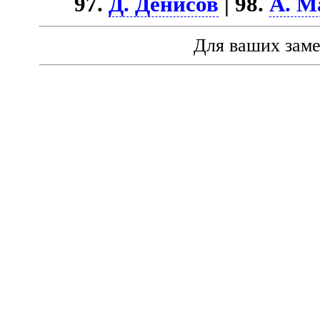
97.
Д. Денисов
| 98.
А. М
Для ваших зам