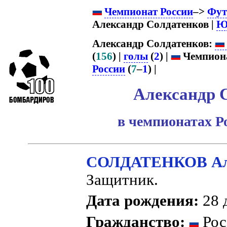
Чемпионат России
–>
Фут
Александр Солдатенков |
Ю
Александр Солдатенков:
(
156
) |
голы
(
2
) |
Чемпиона
России
(
7
–
1
) |
Александр 
в чемпионатах Р
СОЛДАТЕНКОВ Але
Защитник.
Дата рождения:
28 д
Гражданство:
Рос