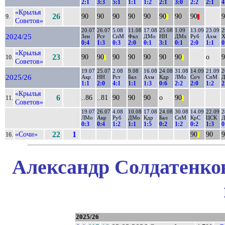
2:1
3:3
5:1
1:1
1:2
2:1
3:0
2:2
2:1
4
«Крылья
26
90
90
90
90
90
90
90
90
9
9.
||
||
Советов»
20.07
26.07
5.08
11.08
17.08
25.08
1.09
13.09
23.09
2
2024/25
Зен
Рст
СпМ
Фкл
ДМо
НН
ДМх
Руб
Ахм
Х
0:4
1:3
0:3
2:0
0:1
3:1
0:1
2:0
1:1
0
«Крылья
23
90
90
90
90
90
90
90
о
9
10.
||
||
Советов»
19.07
25.07
2.08
9.08
16.08
24.08
31.08
14.09
21.09
2
2025/26
Акр
НН
Рст
Бал
Ахм
Кдр
ЛМо
Соч
СпМ
1:1
2:0
4:1
1:1
1:3
0:6
2:2
2:0
1:2
2
«Крылья
6
..86
..81
90
90
90
о
90
11.
||
Советов»
19.07
26.07
4.08
10.08
17.08
24.08
30.08
14.09
22.09
2
ЛМо
Акр
Руб
ДМо
Кдр
Бал
СпМ
КрС
ЦСК
0:3
0:4
1:2
1:1
1:5
0:2
1:2
0:2
1:3
0
«Сочи»
22
1
90
90
9
16.
||
Александр Солдатенков
2025/26