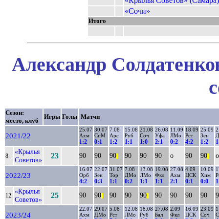
«Крылья Советов» (Самара)
«Сочи»
Итого
Александр Солдатенков
с
Сезон:
Игры
Голы
Матчи
место, клуб
25.07
30.07
7.08
15.08
21.08
26.08
11.09
18.09
25.09
2
2021/22
Ахм
СпМ
Арс
Руб
Соч
Уфа
ЛМо
Рст
Зен
1:2
0:1
1:2
1:1
1:0
2:1
0:2
4:2
1:2
1
«Крылья
23
90
90
90
90
90
90
о
90
90
о
8.
||
||
Советов»
16.07
22.07
31.07
7.08
13.08
19.08
27.08
4.09
10.09
1
2022/23
Орб
Зен
Тор
ДМо
ЛМо
Фкл
Ахм
ЦСК
Хим
Р
4:2
0:3
1:1
0:2
1:1
1:1
2:1
0:1
0:0
1
«Крылья
25
90
90
90
90
90
90
90
90
90
9
12.
||
||
Советов»
22.07
29.07
5.08
12.08
18.08
27.08
2.09
16.09
23.09
1
2023/24
Ахм
ДМо
Рст
ЛМо
Руб
Бал
Фкл
ЦСК
Соч