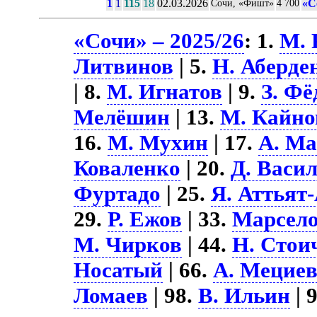
1
1
115
18
02.03.2026
«С
Сочи, «Фишт»
4 700
«Сочи» – 2025/26
: 1.
М. 
Литвинов
| 5.
Н. Аберде
| 8.
М. Игнатов
| 9.
З. Фё
Мелёшин
| 13.
М. Кайно
16.
М. Мухин
| 17.
А. М
Коваленко
| 20.
Д. Васи
Фуртадо
| 25.
Я. Аттьят
29.
Р. Ежов
| 33.
Марсело
М. Чирков
| 44.
Н. Стои
Носатый
| 66.
А. Мецие
Ломаев
| 98.
В. Ильин
| 