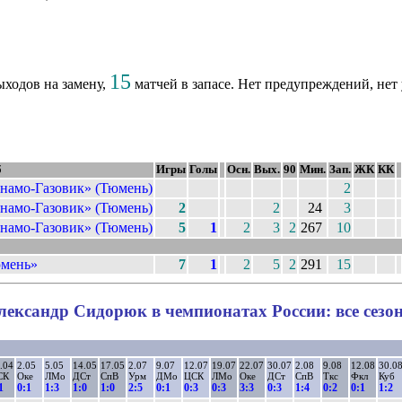
15
ходов на замену,
матчей в запасе. Нет предупреждений, нет
б
Игры
Голы
Осн.
Вых.
90
Мин.
Зап.
ЖК
КК
намо-Газовик» (Тюмень)
2
намо-Газовик» (Тюмень)
2
2
24
3
намо-Газовик» (Тюмень)
5
1
2
3
2
267
10
мень»
7
1
2
5
2
291
15
лександр Сидорюк в чемпионатах России: все сезо
.04
2.05
5.05
14.05
17.05
2.07
9.07
12.07
19.07
22.07
30.07
2.08
9.08
12.08
30.0
СК
Оке
ЛМо
ДСт
СпВ
Урм
ДМо
ЦСК
ЛМо
Оке
ДСт
СпВ
Ткс
Фкл
Куб
1
0:1
1:3
1:0
1:0
2:5
0:1
0:3
0:3
3:3
0:3
1:4
0:2
0:1
1:2