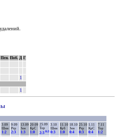
 удалений.
Пен.
Поб.
Д
Г
1
1
ны
25.09
8
3.09
9.09
13.09
20.09
3.10
11.10
18.10
25.10
1.11
7.11
Тор
Шин
Ртр
Зен
КрС
Шин
Куб
Зен
Ртр
КрС
Тор
0:3
1:2
2:3
1:3
1:0
0:3
1:0
0:4
0:3
0:4
1:2
2:3