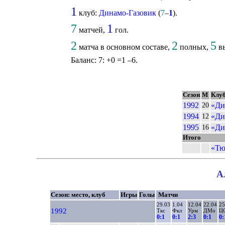
1
клуб:
Динамо-Газовик
(
7
–
1
).
7
1
матчей,
гол.
2
2
5
матча в основном составе,
полных,
вы
Баланс: 7: +0 =1 –6.
Сезон
М
Клу
1992
«Ди
20
1994
«Ди
12
1995
«Ди
16
Итого
«Тю
А
Сезон: место, клуб
Игры
Голы
Матчи
29.03
1.04
12.04
22.04
25
1992
Ткс
Фкл
Урм
ДМо
Ц
0:1
0:1
2:3
0:1
0: