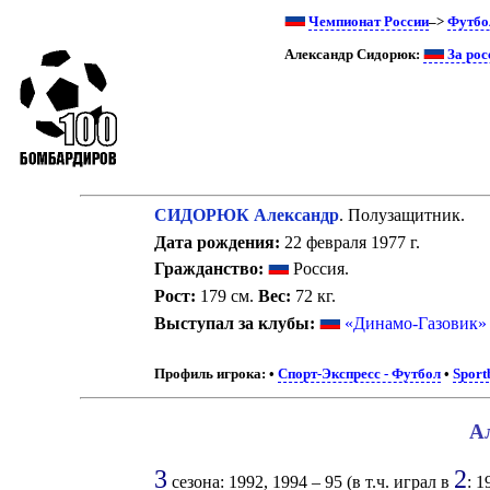
Чемпионат России
–>
Футбо
Александр Сидорюк:
За рос
СИДОРЮК Александр
. Полузащитник.
Дата рождения:
22 февраля 1977 г.
Гражданство:
Россия.
Рост:
179 см.
Вес:
72 кг.
Выступал за клубы:
«Динамо-Газовик»
Профиль игрока:
•
Спорт-Экспресс - Футбол
•
Sport
Ал
3
2
сезона: 1992, 1994 – 95 (в т.ч. играл в
: 1