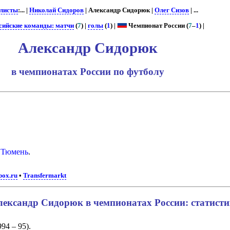
листы
:... |
Николай Сидоров
| Александр Сидорюк |
Олег Сизов
| ...
сийские команды: матчи
(
7
) |
голы
(
1
) |
Чемпионат России (
7
–
1
) |
Александр Сидорюк
в чемпионатах России по футболу
 Тюмень
.
box.ru
•
Transfermarkt
ександр Сидорюк в чемпионатах России: статист
994 – 95).