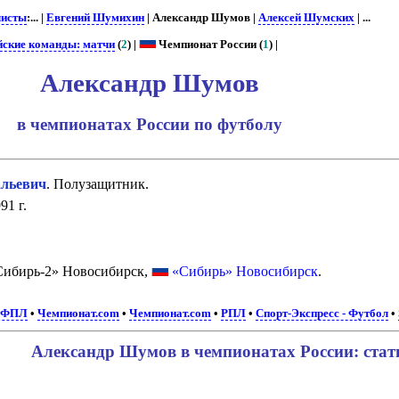
листы
:... |
Евгений Шумихин
| Александр Шумов |
Алексей Шумских
| ...
йские команды: матчи
(
2
) |
Чемпионат России (
1
) |
Александр Шумов
в чемпионатах России по футболу
льевич
. Полузащитник.
91 г.
ибирь-2» Новосибирск,
«Сибирь» Новосибирск
.
РФПЛ
•
Чемпионат.com
•
Чемпионат.com
•
РПЛ
•
Спорт-Экспресс - Футбол
•
Александр Шумов в чемпионатах России: стат