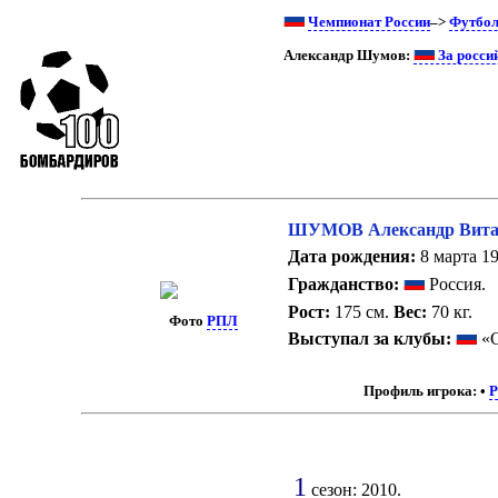
Чемпионат России
–>
Футбо
Александр Шумов:
За росси
ШУМОВ Александр Вита
Дата рождения:
8 марта 19
Гражданство:
Россия.
Рост:
175 см.
Вес:
70 кг.
Фото
РПЛ
Выступал за клубы:
«С
Профиль игрока:
•
1
сезон: 2010.