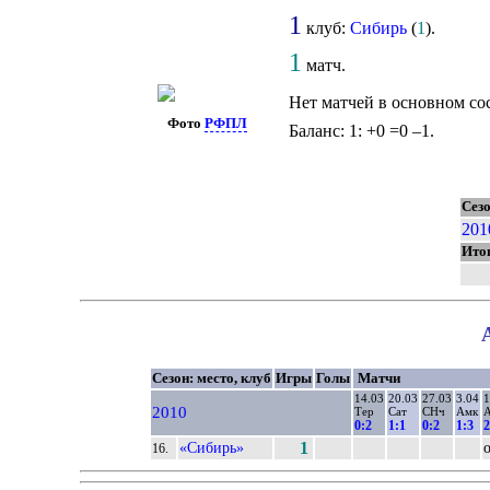
1
клуб:
Сибирь
(
1
).
1
матч.
Нет матчей в основном со
Фото
РФПЛ
Баланс: 1: +0 =0 –1.
Сез
201
Ито
Сезон: место, клуб
Игры
Голы
Матчи
14.03
20.03
27.03
3.04
1
2010
Тер
Сат
СНч
Амк
0:2
1:1
0:2
1:3
2
«Сибирь»
1
16.