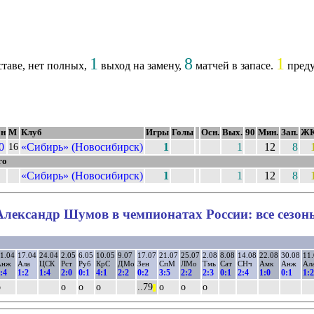
1
8
1
ставе, нет полных,
выход на замену,
матчей в запасе.
преду
он
М
Клуб
Игры
Голы
Осн.
Вых.
90
Мин.
Зап.
Ж
0
«Сибирь» (Новосибирск)
1
1
12
8
16
го
«Сибирь» (Новосибирск)
1
1
12
8
Александр Шумов в чемпионатах России: все сезон
1.04
17.04
24.04
2.05
6.05
10.05
9.07
17.07
21.07
25.07
2.08
8.08
14.08
22.08
30.08
11
Анж
Ала
ЦСК
Рст
Руб
КрС
ДМо
Зен
СпМ
ЛМо
Тмь
Сат
СНч
Амк
Анж
Ал
:4
1:2
1:4
2:0
0:1
4:1
2:2
0:2
3:5
2:2
2:3
0:1
2:4
1:0
0:1
1:2
о
о
о
о
..79
о
о
о
||