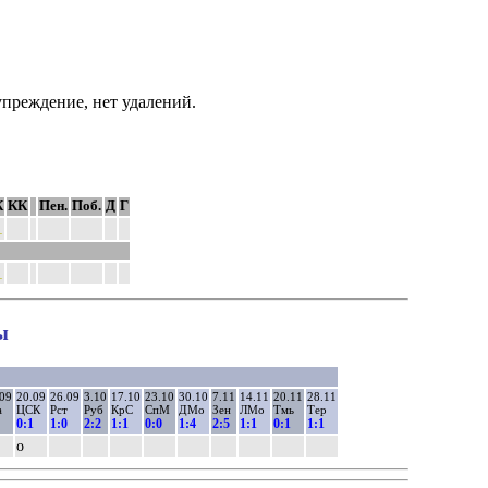
преждение, нет удалений.
К
КК
Пен.
Поб.
Д
Г
1
1
ы
.09
20.09
26.09
3.10
17.10
23.10
30.10
7.11
14.11
20.11
28.11
а
ЦСК
Рст
Руб
КрС
СпМ
ДМо
Зен
ЛМо
Тмь
Тер
0:1
1:0
2:2
1:1
0:0
1:4
2:5
1:1
0:1
1:1
о