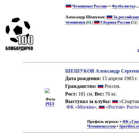
Чемпионат России
–>
Футболисты
:..
Александр Шешуков:
За российски
чемпионов
(
6
) |
Сборная России
(
1
) |
ШЕШУКОВ Александр Сергеев
Дата рождения:
15 апреля 1983 г.
Гражданство:
Россия.
Рост:
181 см.
Вес:
76 кг.
Фото
Выступал за клубы:
«Спартак
РПЛ
ФК «Москва»
,
«Ростов» Росто
Профиль игрока:
•
ФК «Спа
Чемпионат.com
•
Sportbox.r