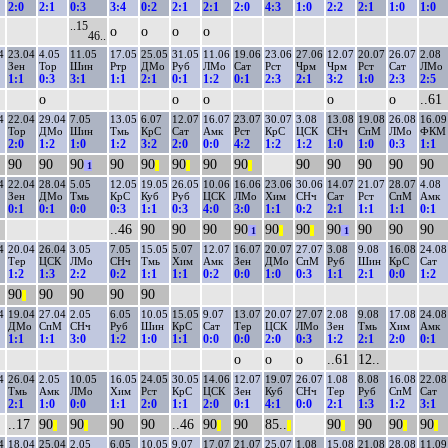
2:0
2:1
0:3
3:4
0:2
2:1
2:1
2:0
4:3
1:0
2:2
2:1
1:0
1:0
..15
о
о
о
о
46..
4
23.04
4.05
11.05
17.05
25.05
31.05
11.06
19.06
23.06
27.06
12.07
20.07
26.07
2.08
Зен
Тор
Шин
Ртр
ДМо
Руб
ЛМо
Сат
Рст
Чрм
Чрм
Рст
Сат
ЛМо
1:1
0:3
3:1
1:1
2:1
0:1
1:2
0:1
2:3
2:1
3:2
1:0
2:3
2:5
о
о
о
о
о
..61
4
22.04
29.04
7.05
13.05
6.07
12.07
16.07
23.07
30.07
3.08
13.08
19.08
26.08
16.09
Тор
ДМо
Шин
Тмь
КрС
Сат
Амк
Рст
КрС
ЦСК
СНч
СпМ
ЛМо
ФКМ
2:0
1:2
1:0
1:2
3:2
2:0
0:0
4:2
1:2
1:2
1:0
1:0
0:3
1:1
90
90
90
90
90
90
90
90
90
90
90
90
90
1
||
||
||
4
22.04
28.04
5.05
12.05
19.05
26.05
10.06
16.06
23.06
30.06
14.07
21.07
28.07
4.08
Зен
ДМо
Тмь
КрС
Куб
Руб
ЦСК
ЛМо
Хим
СНч
Сат
Рст
СпМ
Амк
0:1
0:1
0:0
0:3
1:1
0:3
4:0
3:0
1:1
0:2
2:1
1:1
1:1
0:1
..46
90
90
90
90
90
90
90
90
90
90
1
||
||
1
4
20.04
26.04
3.05
7.05
15.05
5.07
12.07
16.07
20.07
27.07
3.08
9.08
16.08
24.08
Тер
ЦСК
ЛМо
СНч
Тмь
Хим
Амк
Зен
ДМо
СпМ
Руб
Шин
КрС
Сат
1:2
1:3
2:2
0:2
1:1
1:1
0:2
0:0
1:0
0:3
1:1
2:1
0:0
1:2
90
90
90
90
90
||
4
19.04
27.04
2.05
6.05
10.05
15.05
9.07
13.07
20.07
27.07
2.08
9.08
17.08
24.08
ДМо
СпМ
СНч
Руб
Шин
КрС
Сат
Тер
ЦСК
ЛМо
Зен
Тмь
Хим
Амк
1:1
1:1
3:0
1:2
1:0
1:1
0:0
0:0
2:0
0:3
1:2
2:1
2:0
0:1
о
о
о
..61
12..
4
26.04
2.05
10.05
16.05
24.05
30.05
14.06
12.07
19.07
26.07
1.08
8.08
16.08
22.08
Тмь
Амк
ЛМо
Хим
Рст
КрС
ЦСК
Зен
Куб
СНч
Тер
Руб
СпМ
Сат
2:1
1:0
0:0
1:1
2:0
1:1
2:0
0:1
4:1
0:0
2:1
1:3
1:2
3:1
..17
90
90
90
90
..46
90
90
85..
90
90
90
90
||
||
||
||
||
||
||
4
18.04
25.04
2.05
6.05
10.05
9.07
17.07
21.07
25.07
1.08
15.08
21.08
28.08
11.09