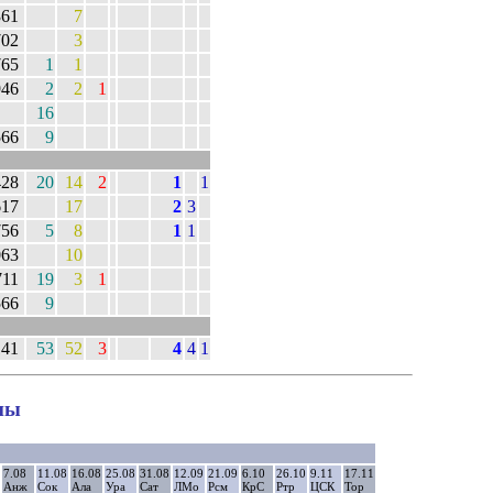
361
7
702
3
765
1
1
946
2
2
1
16
566
9
428
20
14
2
1
1
617
17
2
3
756
5
8
1
1
063
10
711
19
3
1
566
9
141
53
52
3
4
4
1
ны
7.08
11.08
16.08
25.08
31.08
12.09
21.09
6.10
26.10
9.11
17.11
Анж
Сок
Ала
Ура
Сат
ЛМо
Рсм
КрС
Ртр
ЦСК
Тор