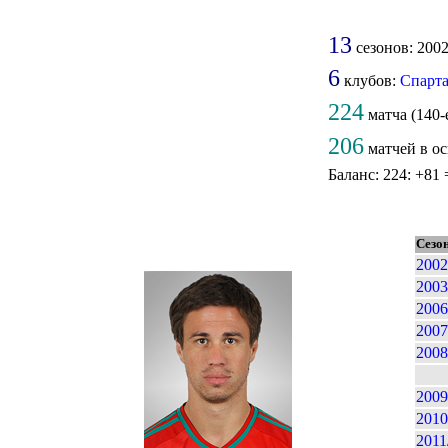
13
сезонов: 2002 
6
клубов:
Спарт
224
матча (140-
206
матчей в ос
Баланс: 224: +81 
Сезо
2002
2003
2006
2007
2008
2009
2010
2011