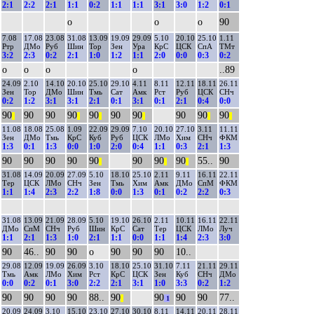
2:1
2:2
2:1
1:1
0:2
1:1
1:1
3:1
3:0
1:2
0:1
о
о
о
90
7.08
17.08
23.08
31.08
13.09
19.09
29.09
5.10
20.10
25.10
1.11
Ртр
ДМо
Руб
Шин
Тор
Зен
Ура
КрС
ЦСК
СпА
ТМт
3:2
2:3
0:2
2:1
1:0
1:2
1:1
2:0
0:0
0:3
0:2
о
о
о
о
..89
24.09
2.10
14.10
20.10
25.10
29.10
4.11
8.11
12.11
18.11
26.11
Зен
Тор
ДМо
Шин
Тмь
Сат
Амк
Рст
Руб
ЦСК
СНч
0:2
1:2
3:1
3:1
2:1
0:1
3:1
0:1
2:1
0:4
0:0
90
90
90
90
90
90
90
90
90
90
||
||
||
||
||
||
11.08
18.08
25.08
1.09
22.09
29.09
7.10
20.10
27.10
3.11
11.11
Зен
ДМо
Тмь
КрС
Куб
Руб
ЦСК
ЛМо
Хим
СНч
ФКМ
1:3
0:1
1:3
0:0
1:0
2:0
0:4
1:1
0:3
2:1
1:3
90
90
90
90
90
90
90
90
55..
90
||
||
||
31.08
14.09
20.09
27.09
5.10
18.10
25.10
2.11
9.11
16.11
22.11
Тер
ЦСК
ЛМо
СНч
Зен
Тмь
Хим
Амк
ДМо
СпМ
ФКМ
1:1
1:4
2:3
2:2
1:8
0:0
1:3
0:1
0:2
2:2
0:3
31.08
13.09
21.09
28.09
5.10
19.10
26.10
2.11
10.11
16.11
22.11
ДМо
СпМ
СНч
Руб
Шин
КрС
Сат
Тер
ЦСК
ЛМо
Луч
1:1
2:1
1:3
1:0
2:1
1:1
0:0
1:1
1:4
2:3
3:0
90
46..
90
90
о
90
90
90
10..
29.08
12.09
19.09
26.09
3.10
18.10
25.10
31.10
7.11
21.11
29.11
Тмь
Амк
ЛМо
Хим
Рст
КрС
ЦСК
Зен
Куб
СНч
ДМо
0:0
0:2
0:1
3:0
2:2
2:1
3:1
1:0
3:3
0:2
1:2
90
90
90
90
88..
90
90
90
90
77..
||
1
20.09
24.09
3.10
15.10
23.10
27.10
30.10
8.11
14.11
20.11
28.11