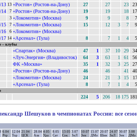
/13
«Ростов» (Ростов-на-Дону)
27
27
23
2
13
/14
«Ростов» (Ростов-на-Дону)
19
19
18
1
7
«Локомотив» (Москва)
9
9
8
3
/15
«Локомотив» (Москва)
15
12
3
7
7
/16
«Локомотив» (Москва)
6
/17
«Арсенал» (Тула)
8
7
1
4
14
о – клубы
«Спартак» (Москва)
47
1
37
10
29
3
«Луч-Энергия» (Владивосток)
64
3
63
1
61
5
ФК «Москва»
35
1
32
3
25
2
«Ростов» (Ростов-на-Дону)
46
46
41
4
«Локомотив» (Москва)
24
21
3
15
1
«Арсенал» (Тула)
8
7
1
4
о
224
5
206
18
175
18
лександр Шешуков в чемпионатах России: все сезо
3
6.04
12.04
21.04
28.04
4.05
8.05
13.05
3.07
10.07
15.07
20.07
24.07
30.07
3.08
Ртр
Тор
ЦСК
Ала
Ура
Сат
Сок
ЗиЛ
Зен
ДМо
Шин
ЗиЛ
Зен
ДМо