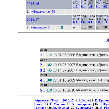
19.07
27.07
2.08
8.08
16.0
2015/16
Мрд
Анж
ДМо
Урл
Тер
1:0
3:1
1:1
3:1
0:0
«Локомотив» М
6.
31.07
6.08
14.08
22.08
28.0
2016/17
СпМ
Руб
Анж
Орб
Урл
0:4
1:0
0:1
0:0
1:1
«Арсенал» Т
8
о
76..
90
90
90
14.
А
2006
1
1
12
8
07.05.2006
Владивосток, «Динам
2007
2
1
42
10
16.06.2007
Владивосток, «Динам
3
2
45
13
14.07.2007
Владивосток, «Динам
2009
4
1
100
22
31.10.2009
Москва, «им. Э.А. Ст
2010
5
1
119
16
03.10.2010
Махачкала, «Динамо»
«Арсенал» (Тула) – 2016/17
: 1.
Р. Герус
| 2.
И. Ершов
Сунзу
| 14.
С. Маслов
| 15.
А. Столяренко
| 16.
Э. Фр
Габулов
| 26.
М. Думбья
| 27.
С. Игнатьев
| 28.
В. Ры