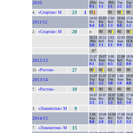
2010
ДМо
Зен
ЛМо
Тмь
Тер
0:1
1:1
2:1
2:2
2:1
«Спартак» М
23
1
85
90
90
90
4.
|
|
||
14.03
21.03
2.04
10.04
17.0
2011/12
Рст
Влг
Куб
Тер
Анж
0:4
1:0
1:3
0:0
1:2
«Спартак» М
20
о
90
90
90
90
2.
||
||
20.11
26.11
5.03
12.03
19.0
ЛМо
Куб
Руб
Анж
ЦСК
2:0
1:1
1:1
0:0
1:2
..87
21.07
29.07
3.08
12.08
18.0
2012/13
ЦСК
Анж
Мрд
КрС
Кдр
0:1
2:2
0:3
1:2
0:0
«Ростов»
27
90
90
69..
90
90
13.
||
||
15.07
21.07
27.07
2.08
19.0
2013/14
Тер
Кдр
Тмь
Анж
Влг
2:1
2:2
3:0
1:0
4:0
«Ростов»
19
90
90
90
90
90
7.
||
14.07
20.07
28.07
5.08
17.0
Анж
Влг
ЦСК
Кдр
Тер
2:2
2:1
1:2
3:1
1:0
«Локомотив» М
9
3.
3.08
10.08
14.08
17.08
24.0
2014/15
Кдр
Арс
Рст
Руб
Куб
0:0
2:0
2:1
1:1
1:2
«Локомотив» М
15
7.