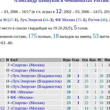
Александр Шешуков в чемпионатах России:
12
– 03, 2006 – 16/17 (в т.ч. играл в
: 2002 – 03, 2006 – 14/15, 201
ак М
(
47
–
1
),
Луч-Энергия
(
64
–
3
),
ФК Москва
(
35
–
1
),
Ростов
(
46
),
5
е место в списке гвардейцев на
19.10.2025
),
голов.
175
18
53
новном составе,
полных,
выходов на замену,
матча 
=63 –80.
н
М
Клуб
Игры
Голы
Осн.
Вых.
90
Мин
«Спартак» (Москва)
2
1
1
1
3
«Спартак» (Москва)
2
2
10
«Луч-Энергия» (Владивосток)
28
1
28
28
2
7
«Луч-Энергия» (Владивосток)
26
2
25
1
23
2
14
«Луч-Энергия» (Владивосток)
10
10
10
16
ФК «Москва»
10
9
1
6
9
ФК «Москва»
25
1
23
2
19
2
6
«Спартак» (Москва)
23
1
22
1
16
1
4
/12
«Спартак» (Москва)
20
14
6
12
1
2