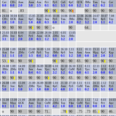
Сат
СНч
Амк
Анж
Ала
Рст
Руб
Сиб
КрС
ЦСК
ЛМо
Тмь
Тер
Сат
0:0
0:0
2:0
3:0
2:5
0:1
0:1
5:3
0:0
1:2
3:2
4:2
0:2
2:1
81..
о
..83
90
90
90..
90
90
90
90
90
||
||
|
|
4
24.04
30.04
8.05
15.05
21.05
29.05
10.06
14.06
18.06
22.06
26.06
24.07
30.07
7.08
СНч
ЦСК
Амк
КрС
Кдр
Зен
Руб
Тмь
ЛМо
ДМо
Рст
Влг
Куб
Тер
1:0
1:0
1:2
1:0
4:0
0:3
0:0
1:1
2:0
0:2
3:2
2:0
1:1
4:2
90
90
90
90
90
90
о
90
64..
||
3
25.03
31.03
8.04
15.04
22.04
28.04
2.05
6.05
13.05
ДМо
Зен
Куб
Руб
Анж
ЦСК
ДМо
Зен
ЛМо
3:1
1:2
2:0
2:0
0:3
1:2
1:1
3:2
2:0
8
25.08
1.09
16.09
23.09
30.09
5.10
21.10
26.10
2.11
9.11
18.11
23.11
2.12
7.12
Ала
Влг
ДМо
СпМ
Руб
Тер
ЛМо
Куб
Зен
Амк
Анж
Мрд
КрС
Кдр
3:1
1:1
1:0
1:3
0:4
1:2
0:0
0:1
1:2
3:0
0:0
2:0
2:0
2:3
53..
90..
90
90
90
90
90
83..
90
90
90
90
||
||
||
||
8
26.08
1.09
14.09
22.09
26.09
30.09
6.10
20.10
26.10
3.11
8.11
22.11
2.12
8.12
ЛМо
ДМо
ЦСК
Зен
Амк
Урл
Куб
КрС
СпМ
Руб
Урл
Зен
ЦСК
СпМ
0:5
1:1
0:1
0:4
0:1
1:1
2:2
1:2
0:2
0:0
4:1
2:0
0:0
0:1
90
90
90
90
90
90
90
90
83..
90
90
90
90
90
||
||
8
26.08
1.09
15.09
21.09
26.09
30.09
5.10
21.10
27.10
3.11
9.11
24.11
2.12
7.12
Рст
Зен
Куб
ДМо
Урл
Тмь
КрС
Амк
Руб
СпМ
Тмь
ДМо
Куб
Руб
5:0
1:2
1:0
3:1
3:0
0:0
2:2
4:0
2:1
3:1
0:2
1:0
3:1
0:0
8
31.08
13.09
21.09
28.09
18.10
26.10
2.11
8.11
24.11
30.11
3.12
7.12
8.03
14.03
Зен
Мрд
ЦСК
Амк
Тер
СпМ
ДМо
Тор
Уфа
СпМ
Урл
Тер
Рст
Арс
0:1
1:1
0:1
3:1
2:1
1:1
4:2
1:0
0:0
1:0
1:0
0:0
1:0
0:1
о
90
90
90
90
71..
..78
90
..75
..73
85..
90
46..
||
||