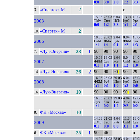
0:0
3:0
2:0
1:2
3:3
2
«Спартак» М
о
3.
15.03
23.03
6.04
13.04
19.0
2003
ТМт
СпА
ЦСК
КрС
Ура
0:0
1:2
2:3
1:1
2:1
«Спартак» М
2
10.
18.03
26.03
2.04
8.04
15.0
2006
СпМ
ЛМо
Руб
ФКМ
Зен
1:1
1:1
0:1
1:2
1:3
«Луч-Энергия»
28
1
90
90
90
90
90
7.
10.03
18.03
1.04
8.04
14.0
2007
ФКМ
Сат
Рст
СпМ
Амк
0:1
1:0
1:1
1:2
1:0
«Луч-Энергия»
26
2
90
90
90
90
29..
14.
||
16.03
23.03
29.03
6.04
13.0
2008
ФКМ
Руб
Шин
КрС
Сат
1:1
0:1
1:0
1:2
0:0
«Луч-Энергия»
10
90
90
90
90
90
16.
||
16.03
23.03
29.03
4.04
12.0
Луч
Зен
Тмь
Хим
Амк
1:1
0:2
1:2
2:2
0:2
ФК «Москва»
10
9.
14.03
21.03
4.04
11.04
18.0
2009
ДМо
Тер
Руб
СпМ
Сат
0:1
0:0
0:0
3:1
1:0
ФК «Москва»
25
1
90
46..
о
6.
14.03
21.03
28.03
4.04
10.0