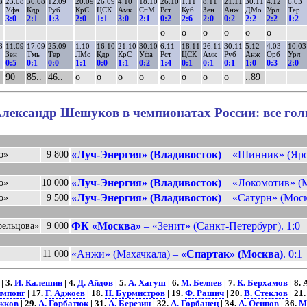
8
23.08
30.08
12.09
20.09
26.09
4.10
18.10
26.10
1.11
8.11
21.11
30.11
4.12
6.03
Уфа
Кдр
Руб
КрС
ЦСК
Амк
СпМ
Рст
Куб
Зен
Анж
ДМо
Урл
Тер
3:0
2:1
1:3
2:0
1:1
3:0
2:1
0:2
2:6
2:0
0:2
2:2
2:2
1:2
о
о
о
о
о
о
8
11.09
17.09
25.09
1.10
16.10
21.10
30.10
6.11
18.11
26.11
30.11
5.12
4.03
10.03
Зен
Тмь
Тер
ЛМо
Кдр
КрС
Уфа
Рст
ЦСК
Амк
Руб
Анж
Орб
Урл
0:5
0:1
0:0
1:1
0:0
1:1
0:2
1:4
0:1
0:1
0:1
1:0
0:3
2:0
90
85..
46..
о
о
о
о
о
о
о
о
..89
лександр Шешуков в чемпионатах России: все го
«Луч-Энергия» (Владивосток)
– «Шинник» (Ярос
о»
9 800
«Луч-Энергия» (Владивосток)
– «Локомотив» (М
о»
10 000
«Луч-Энергия» (Владивосток)
– «Сатурн» (Моско
о»
9 500
ФК «Москва»
– «Зенит» (Санкт-Петербург). 1:0
рельцова»
9 000
«Анжи» (Махачкала) –
«Спартак» (Москва)
. 0:1
11 000
| 3.
И. Калешин
| 4.
Д. Айдов
| 5.
А. Хагуш
| 6.
М. Беляев
| 7.
К. Берхамов
| 8.
импонг
| 17.
Г. Аджоев
| 18.
Н. Бурмистров
| 19.
Ф. Рашич
| 20.
В. Стеклов
| 21
жков
| 29.
А. Горбатюк
| 31.
А. Березин
| 32.
А. Горбанец
| 34.
А. Осипов
| 36.
М