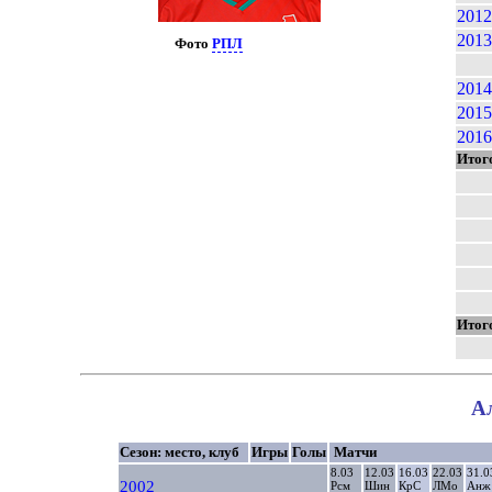
2012
2013
Фото
РПЛ
2014
2015
2016
Итог
Итог
А
Сезон: место, клуб
Игры
Голы
Матчи
8.03
12.03
16.03
22.03
31.0
2002
Рсм
Шин
КрС
ЛМо
Анж