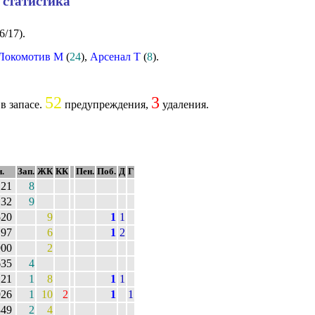
 статистика
6/17).
Локомотив М
(
24
),
Арсенал Т
(
8
).
52
3
в запасе.
предупреждения,
удаления.
.
Зап.
ЖК
КК
Пен.
Поб.
Д
Г
121
8
32
9
520
9
1
1
197
6
1
2
900
2
635
4
121
1
8
1
1
926
1
10
2
1
1
349
2
4