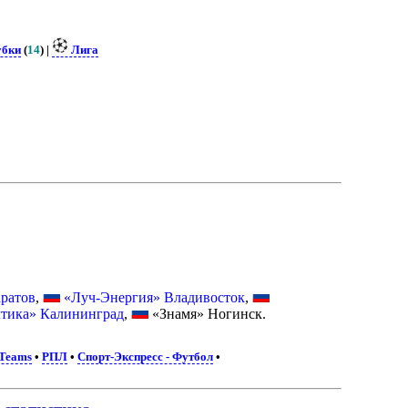
убки
(
14
) |
Лига
ратов
,
«Луч-Энергия» Владивосток
,
лтика» Калининград
,
«Знамя» Ногинск.
 Teams
•
РПЛ
•
Спорт-Экспресс - Футбол
•