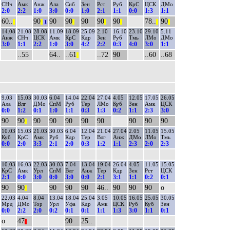
СНч
Амк
Анж
Ала
Сиб
Зен
Рст
Руб
КрС
ЦСК
ДМо
2:0
2:2
1:0
3:0
0:0
1:0
2:1
1:1
0:0
1:3
1:1
60..
90
90
90
90
90
90
78..
90
||
||
1
||
||
||
||
||
14.08
21.08
28.08
11.09
18.09
25.09
2.10
16.10
23.10
29.10
5.11
Анж
СНч
ЦСК
Амк
КрС
Кдр
Зен
Руб
Тмь
ЛМо
ДМо
3:0
1:1
2:2
1:0
3:0
4:2
2:2
0:3
4:0
3:0
1:1
..55
64..
..61
..72
90
..60
..68
||
9.03
15.03
30.03
6.04
14.04
22.04
27.04
4.05
12.05
17.05
26.05
Ала
Влг
ДМо
СпМ
Руб
Тер
ЛМо
Куб
Зен
Амк
ЦСК
0:0
1:2
0:1
1:0
1:1
0:3
1:3
0:2
1:1
2:3
3:0
90
90
90
90
90
90
90
90
90
90
||
10.03
15.03
21.03
30.03
6.04
12.04
21.04
27.04
2.05
11.05
15.05
Куб
КрС
Амк
Руб
Кдр
Тер
Влг
Анж
ДМо
ЛМо
Тмь
0:0
2:0
3:3
2:1
2:0
0:3
1:2
1:1
2:3
2:0
2:3
10.03
16.03
22.03
30.03
7.04
13.04
19.04
26.04
4.05
11.05
15.05
КрС
Амк
Урл
СпМ
Влг
Анж
Тер
Кдр
Зен
Рст
ЦСК
2:1
0:0
3:0
0:0
3:0
0:0
2:1
3:1
1:1
0:2
0:1
90
90
90
90
90
46..
90
90
90
о
||
22.03
4.04
8.04
13.04
18.04
25.04
3.05
10.05
16.05
25.05
30.05
Мрд
ДМо
Тор
Урл
Уфа
Кдр
Амк
ЦСК
Руб
Куб
Зен
0:0
2:2
2:0
0:2
0:1
0:1
1:1
1:3
3:0
1:1
0:1
о
47
90
25..
||