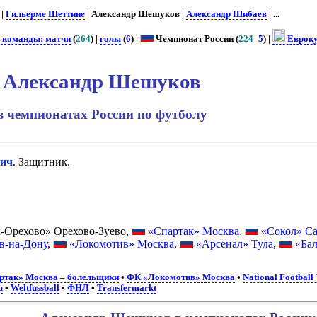
. |
Гильерме Шеттине
| Александр Шешуков |
Александр Шибаев
| ...
е команды: матчи
(
264
) |
голы
(
6
) |
Чемпионат России (
224
–
5
) |
Еврок
Александр Шешуков
в чемпионатах России по футболу
ич
. Защитник.
-Орехово» Орехово-Зуево,
«Спартак» Москва
,
«Сокол» Са
в-на-Дону
,
«Локомотив» Москва
,
«Арсенал» Тула
,
«Ба
ртак» Москва – болельщики
•
ФК «Локомотив» Москва
•
National Football
u
•
Weltfussball
•
ФНЛ
•
Transfermarkt