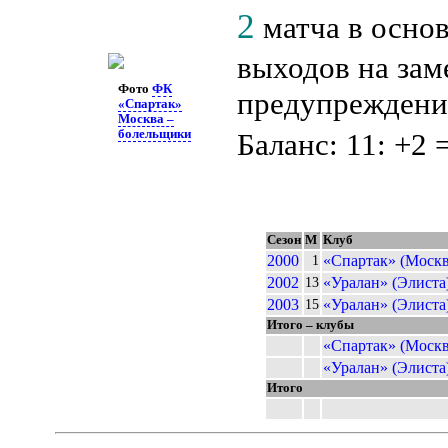
2
матча в осно
выходов на зам
Фото
ФК
предупреждений
«Спартак»
Москва –
болельщики
Баланс: 11: +2 
Сезон
М
Клуб
2000
«Спартак» (Москв
1
2002
«Уралан» (Элиста
13
2003
«Уралан» (Элиста
15
Итого – клубы
«Спартак» (Москв
«Уралан» (Элиста
Итого