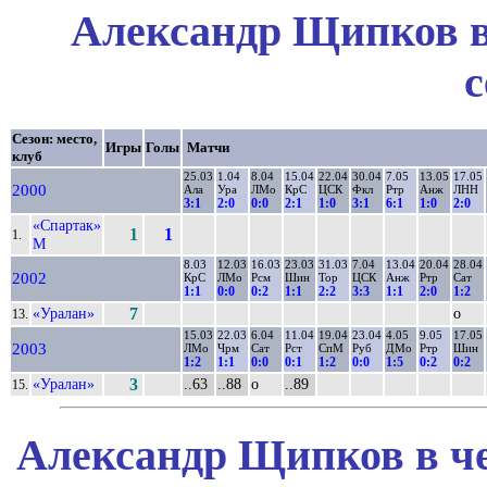
Александр Щипков в
с
Сезон: место,
Игры
Голы
Матчи
клуб
25.03
1.04
8.04
15.04
22.04
30.04
7.05
13.05
17.05
2000
Ала
Ура
ЛМо
КрС
ЦСК
Фкл
Ртр
Анж
ЛНН
3:1
2:0
0:0
2:1
1:0
3:1
6:1
1:0
2:0
«Спартак»
1
1
1.
М
8.03
12.03
16.03
23.03
31.03
7.04
13.04
20.04
28.04
2002
КрС
ЛМо
Рсм
Шин
Тор
ЦСК
Анж
Ртр
Сат
1:1
0:0
0:2
1:1
2:2
3:3
1:1
2:0
1:2
«Уралан»
7
о
13.
15.03
22.03
6.04
11.04
19.04
23.04
4.05
9.05
17.05
2003
ЛМо
Чрм
Сат
Рст
СпМ
Руб
ДМо
Ртр
Шин
1:2
1:1
0:0
0:1
1:2
0:0
1:5
0:2
0:2
«Уралан»
3
..63
..88
о
..89
15.
Александр Щипков в че