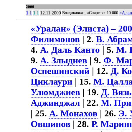
2000
1
1
1
1
12.11.2000
«Алан
Владикавказ, «Спартак»
10 000
«Уралан» (Элиста) – 20
Филимонов
| 2.
В. Абра
4.
А. Даль Канто
| 5.
М. 
9.
А. Злыднев
| 9.
Ф. Ма
Оспешинский
| 12.
Д. К
Циклаури
| 15.
М. Цалл
Улюмджиев
| 19.
Д. Вяз
Аджинджал
| 22.
М. Пр
| 25.
А. Монахов
| 26.
Э.
Овшинов
| 28.
Р. Марин