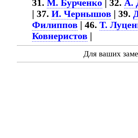
31.
М. Бурченко
| 32.
А.
| 37.
И. Чернышов
| 39.
Д
Филиппов
| 46.
Т. Луце
Ковнеристов
|
Для ваших зам