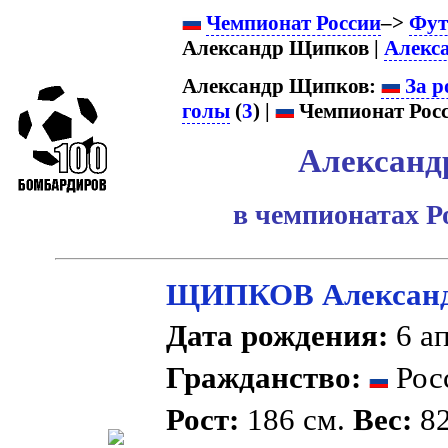
Чемпионат России
–>
Фут
Александр Щипков |
Алекс
Александр Щипков:
За р
голы
(
3
) |
Чемпионат Росс
Александ
в чемпионатах Р
ЩИПКОВ Александ
Дата рождения:
6 ап
Гражданство:
Рос
Рост:
186 см.
Вес:
82