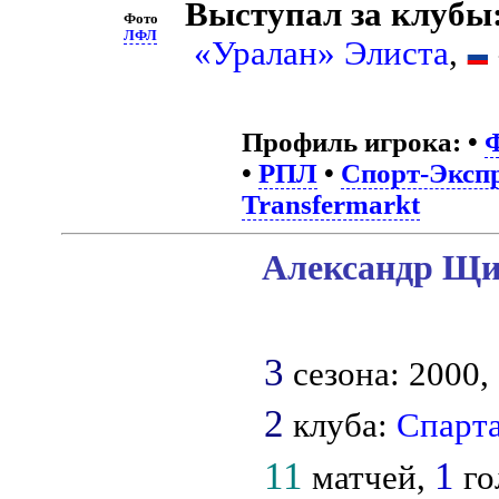
Выступал за клубы
Фото
ЛФЛ
«Уралан» Элиста
,
Профиль игрока:
•
•
РПЛ
•
Спорт-Экспр
Transfermarkt
Александр Щип
3
сезона: 2000, 
2
клуба:
Спарт
11
1
матчей,
го