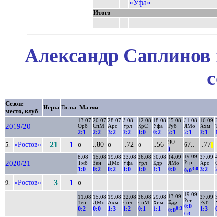
«Уфа»
Итого
Александр Саплинов 
с
Сезон:
Игры
Голы
Матчи
место, клуб
13.07
20.07
28.07
3.08
12.08
18.08
25.08
31.08
16.09
2019/20
Орб
СпМ
Арс
Урл
КрС
Уфа
Руб
ЛМо
Ахм
2:1
2:2
3:2
2:2
1:0
0:2
2:1
2:1
2:1
90..
«Ростов»
21
1
о
..80
о
..72
о
..56
67..
..77
5.
||
1
19.09
8.08
15.08
19.08
23.08
26.08
30.08
14.09
27.09
2020/21
Ртр
Тмб
Зен
ДМо
Уфа
Урл
Кдр
ЛМо
Арс
3:0
1:0
0:2
0:2
1:0
1:0
1:1
0:0
3:2
0:0
«Ростов»
3
1
о
9.
19.09
13.09
11.08
15.08
19.08
22.08
26.08
29.08
27.09
Рст
Кдр
Зен
ДМо
Ахм
Соч
СпМ
Хим
Руб
0:0
0:3
0:2
0:0
1:3
1:2
0:1
1:1
1:3
0:0
0:3