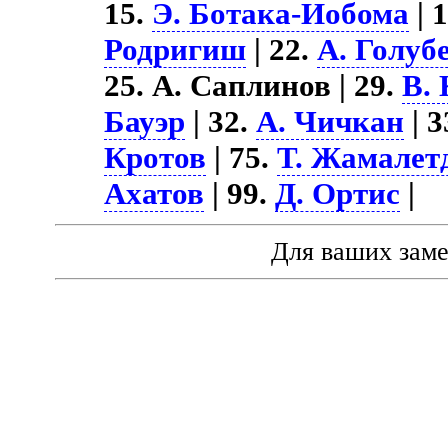
15.
Э. Ботака-Иобома
| 
Родригиш
| 22.
А. Голуб
25. А. Саплинов | 29.
В.
Бауэр
| 32.
А. Чичкан
| 3
Кротов
| 75.
Т. Жамалет
Ахатов
| 99.
Д. Ортис
|
Для ваших зам