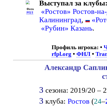
Выступал за клубы
Фото
«Ростов» Ростов-на
РПЛ
Калининград
,
«Рот
«Рубин» Казань
.
Профиль игрока:
•
Ч
rfpl.org
•
ФНЛ
•
Tra
Александр Саплин
с
3
сезона: 2019/20 – 2
3
клуба:
Ростов
(
24
–