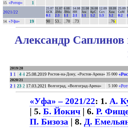
«Ротор»
1
15.
25.07
31.07
6.08
14.08
21.08
26.08
12.09
18.09
25.09
2021/22
ЦСК
ДМо
ЛМо
НН
Зен
КрС
Соч
Хим
СпМ
0:1
2:3
1:1
2:1
1:1
1:2
1:3
3:2
0:2
«Уфа»
19
90
53..
..70
..73
..76
14.
||
Александр Саплинов 
2019/20
1
1
4
4
25.08.2019
«Рос
Ростов-на-Дону, «Ростов-Арена»
35 000
2020/21
2
1
23
2
17.03.2021
«Рот
Волгоград, «Волгоград-Арена»
5 100
«Уфа» – 2021/22
: 1.
А. К
| 5.
Б. Йокич
| 6.
Р. Фищ
П. Бизоза
| 8.
Д. Емелья