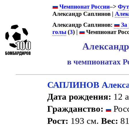
Чемпионат России
–>
Фут
Александр Саплинов |
Алек
Александр Саплинов:
За 
голы
(
3
) |
Чемпионат Росс
Александр
в чемпионатах Р
САПЛИНОВ Алекса
Дата рождения:
12 а
Гражданство:
Рос
Рост:
193 см.
Вес:
81