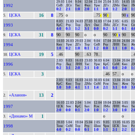
29.03
1.04
9.04
12.04
22.04
25.04
3.05
14.05
18
1992
СпВ
ДСт
Ткс
Фкл
Урм
ДГз
ДМо
Оке
Л
0:2
2:1
1:0
2:0
1:1
1:0
1:2
2:0
1:
ЦСКА
16
8
..75
о
..75
90
90
9
5.
||
||
1
8.03
21.03
24.03
27.03
31.03
17.04
2.05
6.05
13
1993
КрС
Ртр
Тор
Луч
Оке
ЛМо
ДСт
Рсм
С
4:0
0:3
1:2
3:1
0:0
0:2
1:1
0:1
4:
ЦСКА
31
8
90
90
90
о
о
90
90
90
9
9.
||
1
14.03
26.03
29.03
2.04
9.04
17.04
20.04
24.04
28
1994
Кмз
Урм
ДГз
Тор
СпВ
Ртр
ЛНН
Ткс
Ж
1:0
0:2
1:0
0:1
1:2
0:0
1:1
1:0
0:
ЦСКА
19
5
..46
90
..63
78..
..
10.
2.03
9.03
16.03
23.03
30.03
6.04
13.04
20.04
27
1996
Ртр
Лад
ЛНН
Ткс
Урм
КрС
СпМ
Кмз
Д
0:2
3:1
2:0
2:1
1:0
0:1
0:0
2:0
1:
ЦСКА
3
..46
57..
о
о
5.
2.03
9.03
16.03
24.03
30.03
6.04
13.04
20.04
27
КрС
Кмз
Тор
ДМо
СпМ
Рсм
Зен
Жем
У
1:0
3:0
4:1
1:1
1:4
2:1
3:1
0:0
3:
«Алания»
13
2
2.
16.03
22.03
2.04
5.04
12.04
19.04
23.04
3.05
10
1997
ЦСК
Зен
КрС
Бал
Рсм
ЛМо
ЛНН
Фкл
Т
2:0
0:0
0:1
2:0
1:0
1:2
3:0
1:0
2:
«Динамо» М
1
о
о
3.
28.03
5.04
19.04
25.04
2.05
9.05
13.05
16.05
23
1998
Тюм
СпМ
Тор
Ртр
Шин
Чрм
ЦСК
Зен
Рс
4:0
0:2
0:0
0:1
1:0
1:1
2:1
2:2
1: