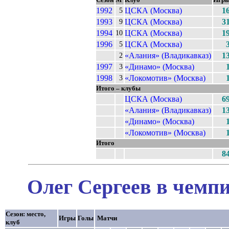
Сезон
М
Клуб
Игр
1992
ЦСКА (Москва)
1
5
1993
ЦСКА (Москва)
3
9
1994
ЦСКА (Москва)
1
10
1996
ЦСКА (Москва)
5
«Алания» (Владикавказ)
1
2
1997
«Динамо» (Москва)
3
1998
«Локомотив» (Москва)
3
Итого – клубы
ЦСКА (Москва)
6
«Алания» (Владикавказ)
1
«Динамо» (Москва)
«Локомотив» (Москва)
Итого
8
Олег Сергеев в чемпи
Сезон: место,
Игры
Голы
Матчи
клуб