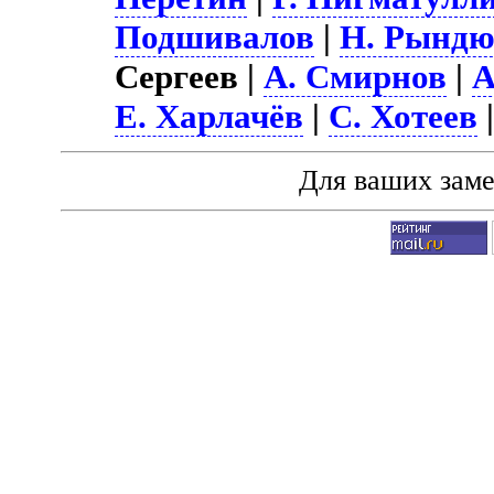
Подшивалов
|
Н. Рынд
Сергеев |
А. Смирнов
|
А
Е. Харлачёв
|
С. Хотеев
Для ваших зам