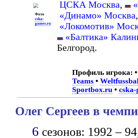
ЦСКА Москва
,
«
«Динамо» Москва
Фото
cska-
«Локомотив» Мос
games.ru
«Балтика» Калин
Белгород.
Профиль игрока:
Teams
•
Weltfussbal
Sportbox.ru
•
cska-
Олег Сергеев в чемпи
6
сезонов: 1992 – 94