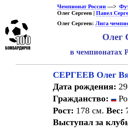
Чемпионат России
—>
Фу
Олег Сергеев |
Павел Серг
Олег Сергеев:
Лига чемпи
Олег 
в чемпионатах 
СЕРГЕЕВ Олег Вя
Дата рождения:
29
Гражданство:
Ро
Рост:
178 см.
Вес:
7
Выступал за клуб