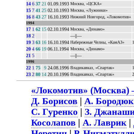
14
6
37
21
01.09.1993
Москва, «ЦСКА»
15
7
41
25
02.10.1993
Москва, «Лужники»
16
8
43
27
16.10.1993
Нижний Новгород, «Локомотив»
1994
17
1
62
15
02.10.1994
Москва, «Динамо»
18
2
––||––
19
3
63
16
16.10.1994
Набережные Челны, «КамАЗ»
20
4
66
19
06.11.1994
Москва, «Динамо»
21
5
––||––
1996
22
1
75
9
24.08.1996
Владикавказ, «Спартак»
23
2
80
14
20.10.1996
Владикавказ, «Спартак»
«Локомотив» (Москва) 
Д. Борисов
|
А. Бородюк
С. Гуренко
|
З. Джанаш
Косолапов
|
А. Лаврик
|
Неретин
|
Р. Нигматулл