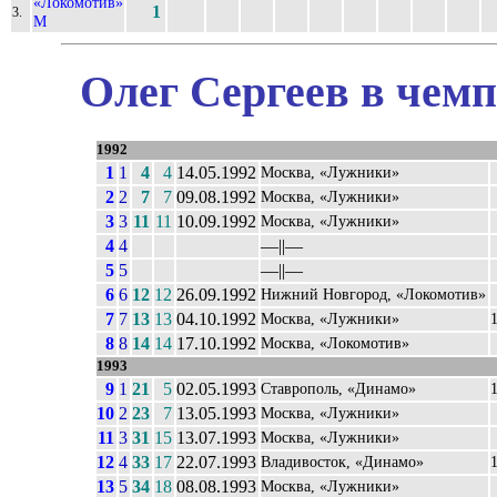
«Локомотив»
1
3.
М
Олег Сергеев в чемп
1992
1
1
4
4
14.05.1992
Москва, «Лужники»
2
2
7
7
09.08.1992
Москва, «Лужники»
3
3
11
11
10.09.1992
Москва, «Лужники»
4
4
––||––
5
5
––||––
6
6
12
12
26.09.1992
Нижний Новгород, «Локомотив»
7
7
13
13
04.10.1992
Москва, «Лужники»
8
8
14
14
17.10.1992
Москва, «Локомотив»
1993
9
1
21
5
02.05.1993
Ставрополь, «Динамо»
10
2
23
7
13.05.1993
Москва, «Лужники»
11
3
31
15
13.07.1993
Москва, «Лужники»
12
4
33
17
22.07.1993
Владивосток, «Динамо»
13
5
34
18
08.08.1993
Москва, «Лужники»