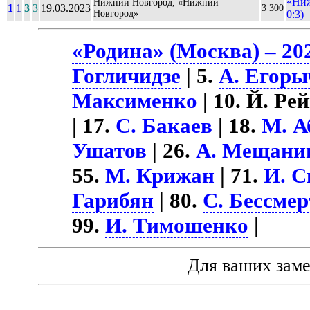
«Ни
Нижний Новгород, «Нижний
1
1
3
3
19.03.2023
3 300
Новгород»
0:3)
«Родина» (Москва) – 20
Гогличидзе
| 5.
А. Егоры
Максименко
| 10. Й. Рей
| 17.
С. Бакаев
| 18.
М. А
Ушатов
| 26.
А. Мещани
55.
М. Крижан
| 71.
И. С
Гарибян
| 80.
С. Бессме
99.
И. Тимошенко
|
Для ваших зам