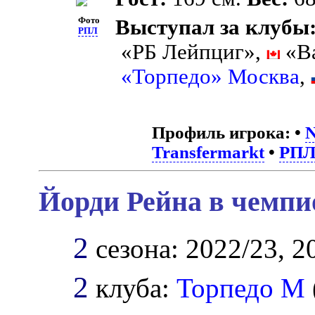
Фото
Выступал за клубы
РПЛ
«РБ Лейпциг»,
«Ва
«Торпедо» Москва
,
Профиль игрока:
•
N
Transfermarkt
•
РП
Йорди Рейна в чемпи
2
сезона: 2022/23, 2
2
клуба:
Торпедо М