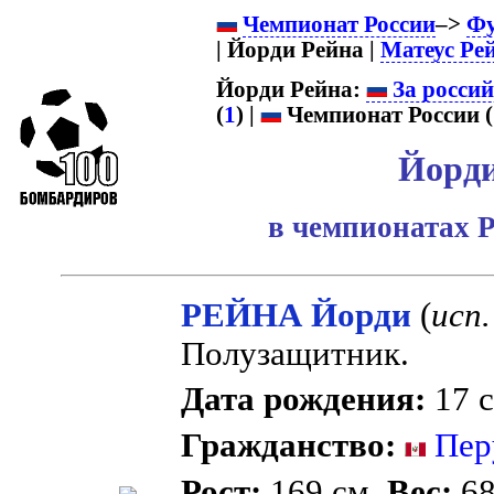
Чемпионат России
–>
Фу
| Йорди Рейна |
Матеус Ре
Йорди Рейна:
За росси
(
1
) |
Чемпионат России (
Йорди
в чемпионатах Р
РЕЙНА Йорди
(
исп.
Полузащитник.
Дата рождения:
17 с
Гражданство:
Пер
Рост:
169 см.
Вес:
68