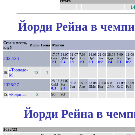
Итого
1
Йорди Рейна в чемпи
Сезон: место,
Игры
Голы
Матчи
клуб
17.07
24.07
31.07
7.08
14.08
21.08
28.08
5.09
11.09
2022/23
Соч
ДМо
КрС
Хим
Орб
Зен
Кдр
Рст
Урл
1:3
0:4
1:1
1:3
0:1
0:2
1:4
0:1
0:2
«Торпедо»
12
1
16.
М
25.07
31.07
9.08
15.08
23.08
30.08
6.09
11.09
16.09
2026/27
СпМ
Рст
Зен
Акр
ДМо
Бал
ДМх
КрС
Руб
0:3
2:4
«Родина»
2
90
90
15.
Йорди Рейна в чемп
2022/23