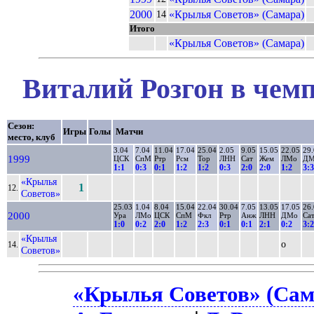
2000
«Крылья Советов» (Самара)
14
Итого
«Крылья Советов» (Самара)
Виталий Розгон в чемп
Сезон:
Игры
Голы
Матчи
место, клуб
3.04
7.04
11.04
17.04
25.04
2.05
9.05
15.05
22.05
29
1999
ЦСК
СпМ
Ртр
Рсм
Тор
ЛНН
Сат
Жем
ЛМо
ДМ
1:1
0:3
0:1
1:2
1:2
0:3
2:0
2:0
1:2
3:3
«Крылья
1
12.
Советов»
25.03
1.04
8.04
15.04
22.04
30.04
7.05
13.05
17.05
26
2000
Ура
ЛМо
ЦСК
СпМ
Фкл
Ртр
Анж
ЛНН
ДМо
Са
1:0
0:2
2:0
1:2
2:3
0:1
0:1
2:1
0:2
3:2
«Крылья
о
14.
Советов»
«Крылья Советов» (Сам