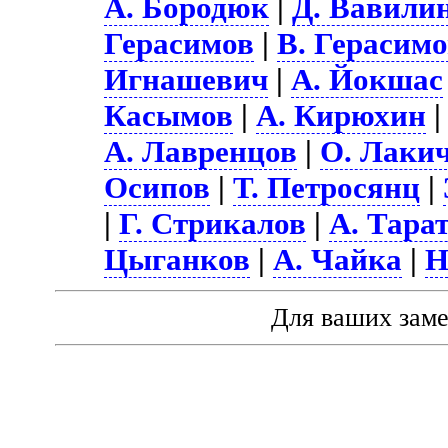
А. Бородюк
|
Д. Вавили
Герасимов
|
В. Герасим
Игнашевич
|
А. Йокшас
Касымов
|
А. Кирюхин
А. Лавренцов
|
О. Лаки
Осипов
|
Т. Петросянц
|
|
Г. Стрикалов
|
А. Тара
Цыганков
|
А. Чайка
|
Н
Для ваших зам