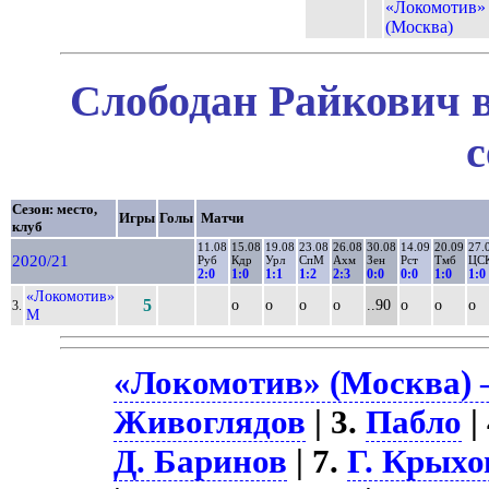
«Локомотив»
(Москва)
Слободан Райкович в
с
Сезон: место,
Игры
Голы
Матчи
клуб
11.08
15.08
19.08
23.08
26.08
30.08
14.09
20.09
27.
2020/21
Руб
Кдр
Урл
СпМ
Ахм
Зен
Рст
Тмб
ЦС
2:0
1:0
1:1
1:2
2:3
0:0
0:0
1:0
1:0
«Локомотив»
5
о
о
о
о
..90
о
о
о
3.
М
«Локомотив» (Москва) –
Живоглядов
| 3.
Пабло
|
Д. Баринов
| 7.
Г. Крыхо