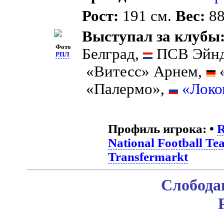
Рост:
191 см.
Вес:
88
Выступал за клубы
Фото
Белград,
ПСВ Эйнд
РПЛ
«Витесс» Арнем,
«Палермо»,
«Локо
Профиль игрока:
•
R
National Football Te
Transfermarkt
Слобода