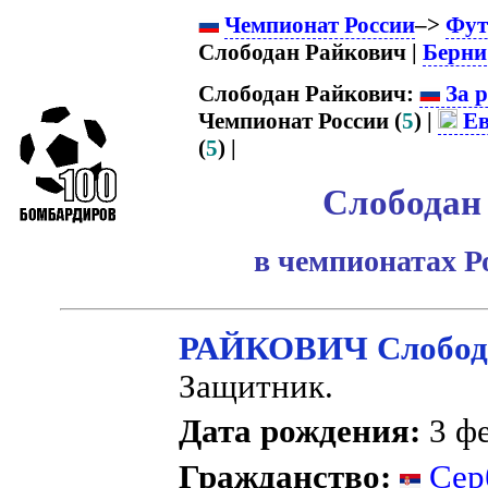
Чемпионат России
–>
Фут
Слободан Райкович |
Берни
Слободан Райкович:
За р
Чемпионат России (
5
) |
Ев
(
5
) |
Слободан
в чемпионатах Р
РАЙКОВИЧ Слобод
Защитник.
Дата рождения:
3 фе
Гражданство:
Серб