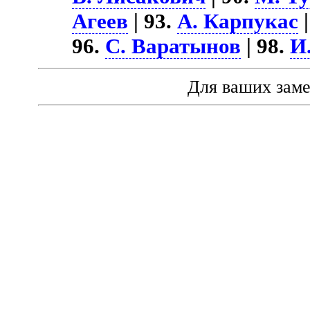
Агеев
| 93.
А. Карпукас
|
96.
С. Варатынов
| 98.
И
Для ваших зам