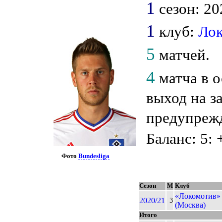
1
сезон: 20
1
клуб:
Ло
5
матчей.
4
матча в о
выход на з
предупреж
Баланс: 5: 
Фото
Bundesliga
Сезон
М
Клуб
«Локомотив»
2020/21
3
(Москва)
Итого