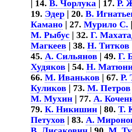
| 14.
В. Чорлука
| 17.
Р. 
19.
Эдер
| 20.
В. Игнатье
Камано
| 27.
Мурило С.
М. Рыбус
| 32.
Г. Махата
Магкеев
| 38.
Н. Титков
45.
А. Сильянов
| 49.
Г. 
Худяков
| 54.
Н. Матюн
66.
М. Иваньков
| 67.
Р.
Куликов
| 73.
М. Петров
М. Мухин
| 77.
А. Кочен
79.
К. Никишин
| 80.
Т.
Петухов
| 83.
А. Мироно
В. Лисакович
| 90.
М. Т