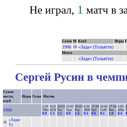
1
Не играл,
матч в з
Сезон
М
Клуб
Игры
1996
«Лада» (Тольятти)
18
Итого
«Лада» (Тольятти)
Сергей Русин в чемпи
Сезон:
место,
Игры
Голы
Матчи
клуб
2.03
9.03
16.03
23.03
30.03
6.04
13.04
20.04
27.04
4.05
1996
ЛМо
ЦСК
Ткс
Урм
Ртр
ЛНН
КрС
СпМ
Кмз
ДМо
0:0
1:3
1:1
0:0
1:4
0:1
0:0
0:1
1:0
0:4
«Лада»
18.
Тл