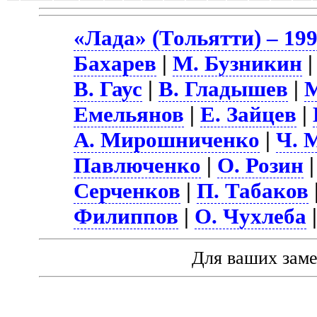
«Лада» (Тольятти) – 19
Бахарев
|
М. Бузникин
В. Гаус
|
В. Гладышев
|
М
Емельянов
|
Е. Зайцев
|
А. Мирошниченко
|
Ч. 
Павлюченко
|
О. Розин
|
Серченков
|
П. Табаков
Филиппов
|
О. Чухлеба
Для ваших зам