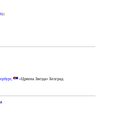
–
1
) |
ербург
,
«Црвена Звезда» Белград.
а