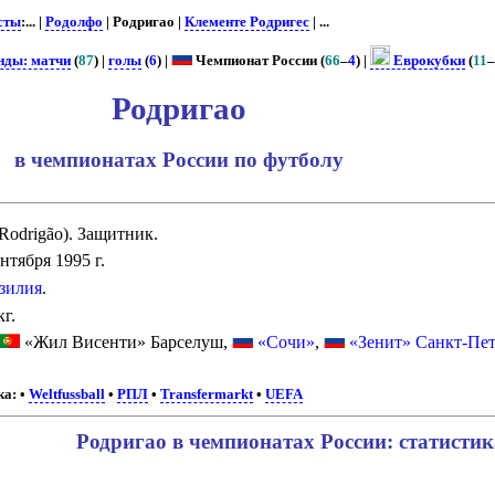
сты
:... |
Родолфо
| Родригао |
Клементе Родригес
| ...
нды: матчи
(
87
) |
голы
(
6
) |
Чемпионат России (
66
–
4
) |
Еврокубки
(
11
Родригао
в чемпионатах России по футболу
Rodrigão). Защитник.
нтября 1995 г.
зилия
.
кг.
«Жил Висенти» Барселуш,
«Сочи»
,
«Зенит» Санкт-Пет
ка:
•
Weltfussball
•
РПЛ
•
Transfermarkt
•
UEFA
Родригао в чемпионатах России: статистик