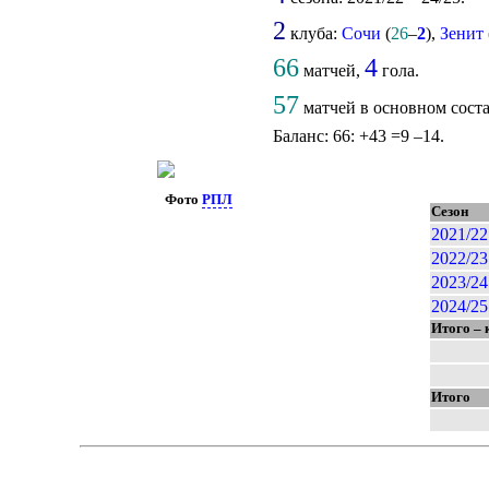
2
клуба:
Сочи
(
26
–
2
),
Зенит
66
4
матчей,
гола.
57
матчей в основном сост
Баланс: 66: +43 =9 –14.
Фото
РПЛ
Сезон
2021/22
2022/23
2023/24
2024/25
Итого –
Итого