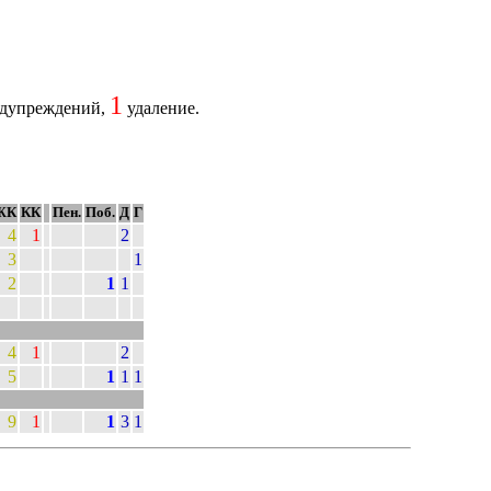
1
дупреждений,
удаление.
ЖК
КК
Пен.
Поб.
Д
Г
4
1
2
3
1
2
1
1
4
1
2
5
1
1
1
9
1
1
3
1