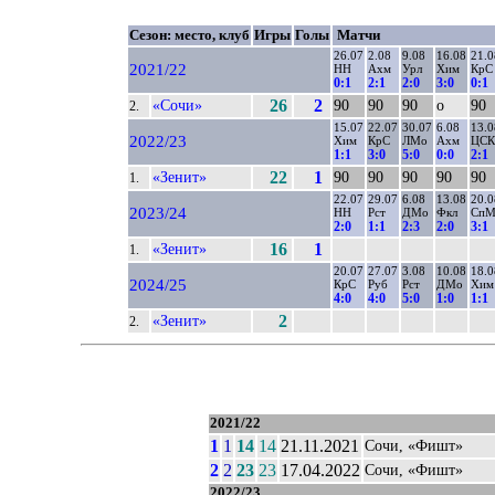
Сезон: место, клуб
Игры
Голы
Матчи
26.07
2.08
9.08
16.08
21.0
2021/22
НН
Ахм
Урл
Хим
КрС
0:1
2:1
2:0
3:0
0:1
«Сочи»
26
2
90
90
90
о
90
2.
15.07
22.07
30.07
6.08
13.0
2022/23
Хим
КрС
ЛМо
Ахм
ЦСК
1:1
3:0
5:0
0:0
2:1
«Зенит»
22
1
90
90
90
90
90
1.
22.07
29.07
6.08
13.08
20.0
2023/24
НН
Рст
ДМо
Фкл
Сп
2:0
1:1
2:3
2:0
3:1
«Зенит»
16
1
1.
20.07
27.07
3.08
10.08
18.0
2024/25
КрС
Руб
Рст
ДМо
Хим
4:0
4:0
5:0
1:0
1:1
«Зенит»
2
2.
2021/22
1
1
14
14
21.11.2021
Сочи, «Фишт»
2
2
23
23
17.04.2022
Сочи, «Фишт»
2022/23