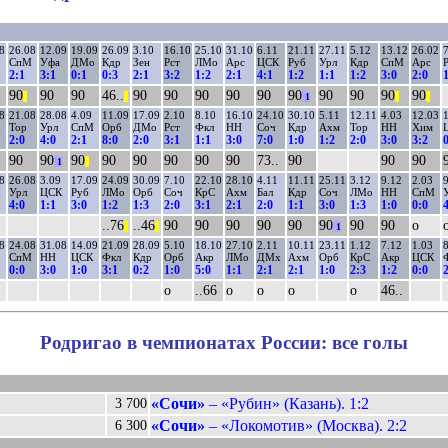
8
26.08
12.09
19.09
26.09
3.10
16.10
25.10
31.10
6.11
21.11
27.11
5.12
13.12
26.02
7
СпМ
Уфа
ДМо
Кдр
Зен
Рст
ЛМо
Арс
ЦСК
Руб
Урл
Кдр
СпМ
Арс
Р
2:1
3:1
0:1
0:3
2:1
3:2
1:2
2:1
4:1
1:2
1:1
1:2
3:0
2:0
1
90
90
90
46..
90
90
90
90
90
90
90
90
90
90
||
||
1
||
||
8
21.08
28.08
4.09
11.09
17.09
2.10
8.10
16.10
24.10
30.10
5.11
12.11
4.03
12.03
1
Тор
Урл
СпМ
Орб
ДМо
Рст
Фкл
НН
Соч
Кдр
Ахм
Тор
НН
Хим
2:0
4:0
2:1
8:0
2:0
3:1
1:1
3:0
7:0
1:0
1:2
2:0
3:0
3:2
0
90
90
90
90
90
90
90
90
73..
90
90
90
1
||
8
26.08
3.09
17.09
24.09
30.09
7.10
22.10
28.10
4.11
11.11
25.11
3.12
9.12
2.03
9
М
Урл
ЦСК
Руб
ЛМо
Орб
Соч
КрС
Ахм
Бал
Кдр
Соч
ЛМо
НН
СпМ
4:0
1:1
3:0
1:2
1:3
2:0
3:1
2:1
2:0
1:1
3:0
1:3
1:0
0:0
4
..76
..46
90
90
90
90
90
90
90
90
о
||
||
1
8
24.08
31.08
14.09
21.09
28.09
5.10
18.10
27.10
2.11
10.11
23.11
1.12
7.12
1.03
8
СпМ
НН
ЦСК
Фкл
Кдр
Орб
Акр
ЛМо
ДМх
Ахм
Орб
КрС
Акр
ЦСК
0:0
3:0
1:0
3:1
0:2
1:0
5:0
1:1
2:1
2:1
1:0
2:3
1:2
0:0
2
о
..66
о
о
о
о
46..
Родригао в чемпионатах России: все голы
«Сочи»
– «Рубин» (Казань). 1:2
3 700
«Сочи»
– «Локомотив» (Москва). 2:2
6 300