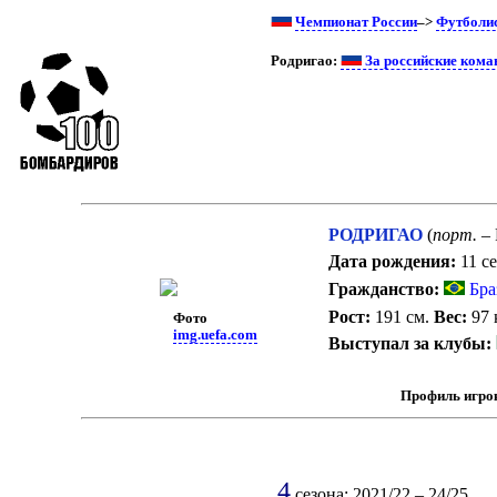
Чемпионат России
–>
Футболи
Родригао:
За российские кома
РОДРИГАО
(
порт.
– 
Дата рождения:
11 се
Гражданство:
Бра
Рост:
191 см.
Вес:
97 
Фото
img.uefa.com
Выступал за клубы:
Профиль игро
4
сезона: 2021/22 – 24/25.