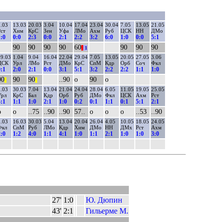
.03
13.03
20.03
3.04
10.04
17.04
23.04
30.04
7.05
13.05
21.05
ст
Хим
КрС
Зен
Уфа
ЛМо
Ахм
Руб
ЦСК
НН
ДМо
:0
0:0
2:3
0:0
2:1
2:2
3:2
6:0
1:0
0:0
5:1
90
90
90
90
60
90
90
90
||
1
9.03
1.04
9.04
16.04
22.04
29.04
7.05
13.05
20.05
27.05
3.06
ЦСК
Урл
ЛМо
Рст
ДМо
КрС
СпМ
Кдр
Орб
Соч
Фкл
:1
2:0
2:1
0:0
3:1
5:1
3:2
2:2
2:2
1:1
1:0
90
90
90
..90
о
90
о
||
||
.03
30.03
7.04
13.04
21.04
24.04
28.04
6.05
11.05
19.05
25.05
Урл
КрС
Бал
Кдр
Орб
Руб
ДМо
Фкл
ЦСК
Ахм
Рст
:1
1:1
1:0
2:1
1:0
0:2
0:1
1:1
0:1
5:1
2:1
о
о
..75
..90
..90
57..
о
о
о
..53
..90
.03
16.03
30.03
5.04
13.04
20.04
26.04
4.05
10.05
18.05
24.05
Фкл
СпМ
Руб
ЛМо
Кдр
Хим
ДМо
НН
ДМх
Рст
Ахм
:0
1:2
4:0
1:1
4:1
1:0
1:1
2:1
1:0
1:0
3:0
27'
1:0
Ю. Дюпин
43'
2:1
Гильерме М.