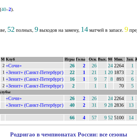
(
40
–
2
).
52
9
14
9
аве,
полных,
выходов на замену,
матчей в запасе.
пре
М
Клуб
Игры
Голы
Осн.
Вых.
90
Мин.
Зап.
«Сочи»
26
2
26
24
2264
1
2
«Зенит» (Санкт-Петербург)
22
1
21
1
20
1873
2
1
«Зенит» (Санкт-Петербург)
16
1
9
7
8
893
6
1
«Зенит» (Санкт-Петербург)
2
1
1
70
5
2
 клубы
«Сочи»
26
2
26
24
2264
1
«Зенит» (Санкт-Петербург)
40
2
31
9
28
2836
13
66
4
57
9
52
5100
14
Родригао в чемпионатах России: все сезоны