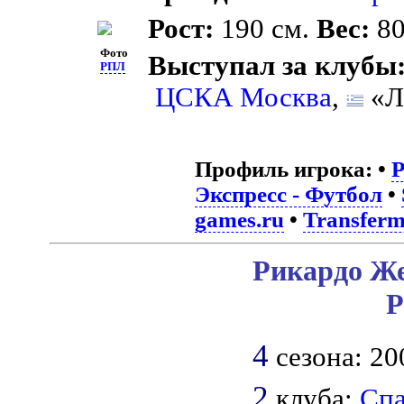
Рост:
190 см.
Вес:
80
Фото
Выступал за клубы
РПЛ
ЦСКА Москва
,
«Л
Профиль игрока:
•
Экспресс - Футбол
•
games.ru
•
Transferm
Рикардо Же
Р
4
сезона: 20
2
клуба:
Спа