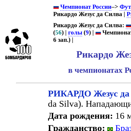
Чемпионат России
–>
Фут
Рикардо Жезус да Силва |
Р
Рикардо Жезус да Силва:
(
56
) |
голы
(
9
) |
Чемпионат
6 зап.) |
Рикардо Жез
в чемпионатах Р
РИКАРДО Жезус да
da Silva). Нападающ
Дата рождения:
16 м
Гражданство:
Бра