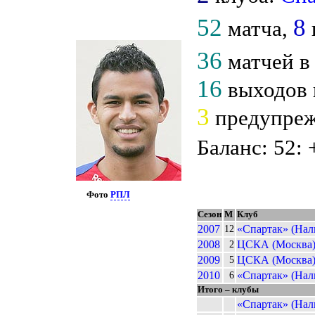
52
8
матча,
36
матчей в
16
выходов 
3
предупрежд
Баланс: 52: 
Фото
РПЛ
Сезон
М
Клуб
2007
«Спартак» (Нал
12
2008
ЦСКА (Москва
2
2009
ЦСКА (Москва
5
2010
«Спартак» (Нал
6
Итого – клубы
«Спартак» (Нал