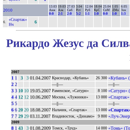
13.03
19.03
27.03
3.04
12.04
18.04
25.04
1.05
6.05
2010
Анж
Ала
Сиб
Рст
Руб
КрС
СпМ
ДМо
Зен
0:0
2:1
2:0
5:2
1:1
1:0
0:0
1:0
1:3
«Спартак»
6
6.
Нч
Рикардо Жезус да Силв
2007
1
1
3
3
01.04.2007
«Кубань» 
Краснодар, «Кубань»
26 300
2
2
––||––
––||––
3
3
10
10
19.05.2007
«Сатурн» (
Раменское, «Сатурн»
8 100
4
4
12
12
10.06.2007
«Спартак»
Москва, «Лужники»
13 000
5
5
––||––
––||––
6
6
20
20
18.08.2007
«Спартак»
Нальчик, «Спартак»
13 000
7
7
29
29
03.11.2007
«Луч-Энер
Владивосток, «Динамо»
9 800
2009
8
1
43
3
01.08.2009
«Томь» (Т
Томск, «Труд»
14 000