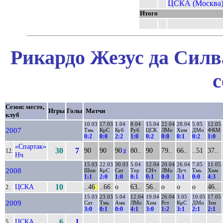
ЦСКА (Москва
Итого
Рикардо Жезус да Силв
с
Сезон: место,
Игры
Голы
Матчи
клуб
10.03
17.03
1.04
8.04
15.04
22.04
28.04
5.05
12.05
2007
Тмь
КрС
Куб
Руб
ЦСК
ЛМо
Хим
ДМо
ФКМ
0:2
0:0
2:2
1:0
0:2
0:0
0:1
0:2
1:0
«Спартак»
30
7
90
90
90
80..
90
79..
66..
..51
37..
12.
2
Нч
15.03
22.03
30.03
5.04
12.04
20.04
26.04
7.05
11.05
2008
Шин
КрС
Сат
Тер
СНч
ЛМо
Луч
Тмь
Хим
1:1
2:0
1:0
0:1
0:1
0:0
3:1
0:0
4:3
ЦСКА
10
..46
..66
о
63..
56..
о
о
о
46..
2.
||
15.03
23.03
5.04
12.04
19.04
26.04
3.05
10.05
17.05
2009
Сат
Тмь
Амк
ЛМо
Хим
Рст
КрС
ДМо
Зен
3:0
0:1
0:0
4:1
3:0
1:2
3:1
2:1
2:1
ЦСКА
6
1
5.