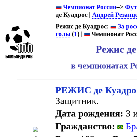
Чемпионат России
–>
Фут
де Куадрос |
Андрей Резанц
Режис де Куадрос:
За рос
голы
(
1
) |
Чемпионат Росс
Режис де
в чемпионатах Р
РЕЖИС де Куадро
Защитник.
Дата рождения:
3 и
Гражданство:
Бр