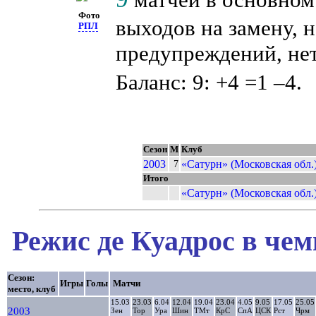
Фото
выходов на замену, н
РПЛ
предупреждений, нет
Баланс: 9: +4 =1 –4.
Сезон
М
Клуб
2003
«Сатурн» (Московская обл.
7
Итого
«Сатурн» (Московская обл.
Режис де Куадрос в чем
Сезон:
Игры
Голы
Матчи
место, клуб
15.03
23.03
6.04
12.04
19.04
23.04
4.05
9.05
17.05
25.05
2003
Зен
Тор
Ура
Шин
ТМт
КрС
СпА
ЦСК
Рст
Чрм