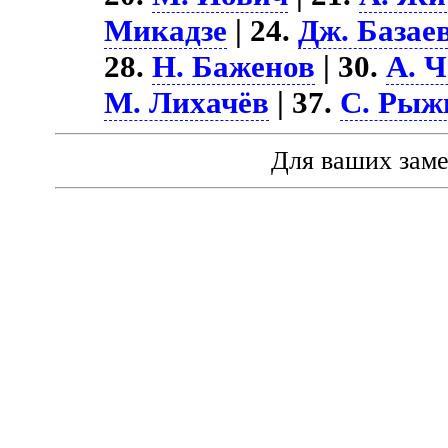
Микадзе
| 24.
Дж. Базае
28.
Н. Баженов
| 30.
А. 
М. Лихачёв
| 37.
С. Рыж
Для ваших зам