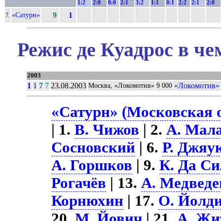
1:2
2:0
0:0
2:1
3:2
1:1
0:1
2:2
2:1
2:0
«Сатурн»
9
1
7.
Режис де Куадрос в че
2003
1
1
7
7
23.08.2003
«Локомотив» 
Москва, «Локомотив»
9 000
«Сатурн» (Московская о
| 1.
В. Чижов
| 2.
А. Мал
Сосновский
| 6.
Р. Джяу
А. Горшков
| 9.
К. Да С
Рогачёв
| 13.
А. Медведе
Корнюхин
| 17.
О. Йолд
20.
М. Йович
| 21.
А. Жи