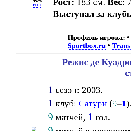
Рост:
183 см.
Вес:
7
Фото
РПЛ
Выступал за клуб
Профиль игрока:
Sportbox.ru
•
Trans
Режис де Куадро
с
1
сезон: 2003.
1
клуб:
Сатурн
(
9
–
1
)
9
1
матчей,
гол.
9
матчей в основном