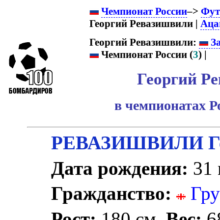
Чемпионат России
–>
Фут
Георгий Ревазишвили |
Аца
Георгий Ревазишвили:
За
Чемпионат России (
3
) |
Георгий Р
в чемпионатах Р
РЕВАЗИШВИЛИ Ге
Дата рождения:
31 
Гражданство:
Гру
Рост:
180 см.
Вес:
68