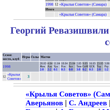
1998
«Крылья Советов» (Самара)
12
Итого
«Крылья Советов» (Самара)
Георгий Ревазишвили 
с
Сезон:
Игры
Голы
Матчи
место, клуб
28.03
4.04
11.04
18.04
25.04
2.05
9.05
16.05
23.05
3.06
1998
Жем
Ала
Ура
Рсм
Бал
Тюм
СпМ
ЦСК
Тор
Ртр
2:0
2:2
0:1
0:3
0:0
3:0
0:2
0:3
2:0
1:2
«Крылья
3
12.
Советов»
«Крылья Советов» (Сам
Аверьянов
|
С. Андреев