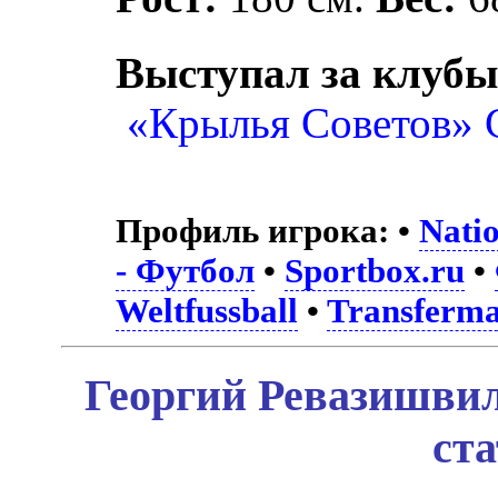
Выступал за клубы
«Крылья Советов» 
Профиль игрока:
•
Nati
- Футбол
•
Sportbox.ru
•
Weltfussball
•
Transferma
Георгий Ревазишвил
ст