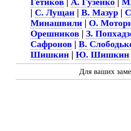
Гетиков
|
А. Гузенко
|
М
|
С. Лущан
|
В. Мазур
|
С
Минашвили
|
О. Мотор
Орешников
|
З. Попхадз
Сафронов
|
В. Слободьк
Шишкин
|
Ю. Шишкин
Для ваших зам