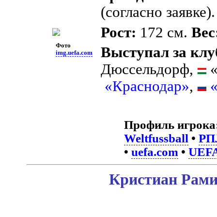
(согласно заявке).
Рост:
172 см.
Вес
Фото
Выступал за клу
img.uefa.com
Дюссельдорф,
«
«Краснодар»
,
Профиль игрока
Weltfussball
•
РП
•
uefa.com
•
UEF
Кристиан Рами