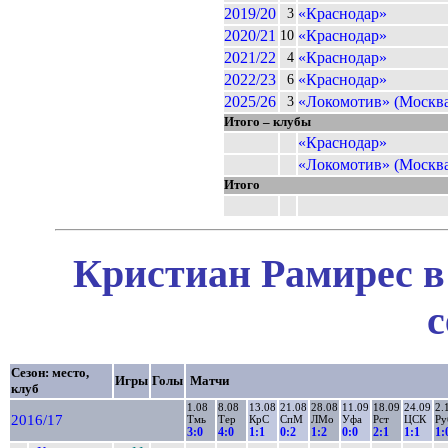
2019/20
«Краснодар»
3
2020/21
«Краснодар»
10
2021/22
«Краснодар»
4
2022/23
«Краснодар»
6
2025/26
«Локомотив» (Москв
3
Итого – клубы
«Краснодар»
«Локомотив» (Москв
Итого
Кристиан Рамирес в
с
Сезон: место,
Игры
Голы
Матчи
клуб
1.08
8.08
13.08
21.08
28.08
11.09
18.09
24.09
2.
2016/17
Тмь
Тер
КрС
СпМ
ЛМо
Уфа
Рст
ЦСК
Ру
3:0
4:0
1:1
0:2
1:2
0:0
2:1
1:1
1: