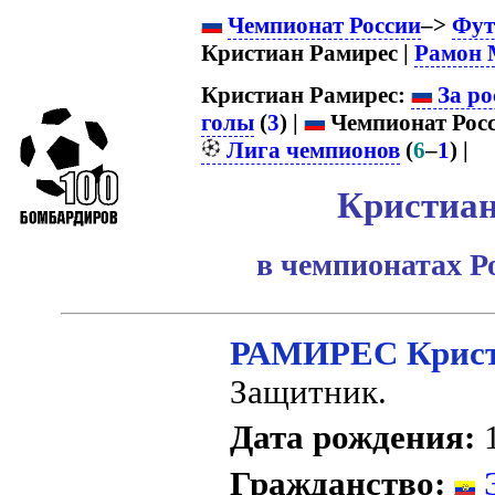
Чемпионат России
–>
Фут
Кристиан Рамирес |
Рамон 
Кристиан Рамирес:
За ро
голы
(
3
) |
Чемпионат Росс
Лига чемпионов
(
6
–
1
) |
Кристиан
в чемпионатах Р
РАМИРЕС Крис
Защитник.
Дата рождения:
1
Гражданство:
Э