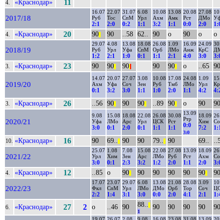
«Краснодар»
11
4.
16.07
22.07
31.07
6.08
10.08
13.08
20.08
27.08
10
2017/18
Руб
Тос
СпМ
Урл
Ахм
Амк
Рст
ДМо
У
2:1
2:0
0:2
1:1
3:2
1:1
0:0
2:0
1:
«Краснодар»
20
90
90
..58
62..
90
о
90
о
о
4.
||
29.07
4.08
13.08
18.08
26.08
1.09
16.09
24.09
30
2018/19
Руб
Урл
Уфа
СпМ
Орб
ЛМо
Анж
КрС
Д
1:2
2:1
1:0
0:1
1:1
2:1
4:0
3:0
3:
«Краснодар»
23
90
90
90
90
90
о
..65
9
3.
||
|
|
||
14.07
20.07
27.07
3.08
10.08
17.08
24.08
1.09
15
2019/20
Ахм
Уфа
Соч
Зен
Руб
Тмб
ЛМо
Урл
К
0:1
3:2
3:0
1:1
1:0
2:0
1:1
4:2
4:
«Краснодар»
26
..56
90
90
90
..89
90
о
90
9
3.
||
||
||
13.09
9.08
15.08
18.08
22.08
26.08
30.08
18.09
26
Ртр
2020/21
Уфа
ЛМо
Арс
Урл
ЦСК
Рст
Хим
Со
0:0
3:0
0:1
2:0
0:1
1:1
1:1
7:2
1:
3:0
«Краснодар»
16
90
69..
90
90
79..
90
69..
..
10.
||
||
25.07
1.08
7.08
15.08
22.08
27.08
13.09
18.09
26
2021/22
Урл
Хим
Зен
Арс
ЛМо
Руб
Рст
Ахм
Со
3:0
0:1
2:3
3:2
1:2
2:0
1:1
2:0
3:
«Краснодар»
12
..85
о
90
90
90
90
90
90
9
4.
||
||
17.07
23.07
29.07
6.08
13.08
21.08
28.08
3.09
10
2022/23
Фкл
СпМ
Урл
ЛМо
ДМо
Орб
Тор
Соч
Ц
2:2
1:4
3:1
3:0
0:0
2:0
4:1
2:1
1:
88..
||
«Краснодар»
27
2
о
..46
90
90
90
90
90
9
6.
1
19.07
26.07
2.08
9.08
16.08
23.08
31.08
13.09
20