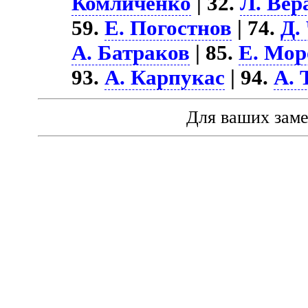
Комличенко
| 32.
Л. Вер
59.
Е. Погостнов
| 74.
Д.
А. Батраков
| 85.
Е. Мор
93.
А. Карпукас
| 94.
А. 
Для ваших зам