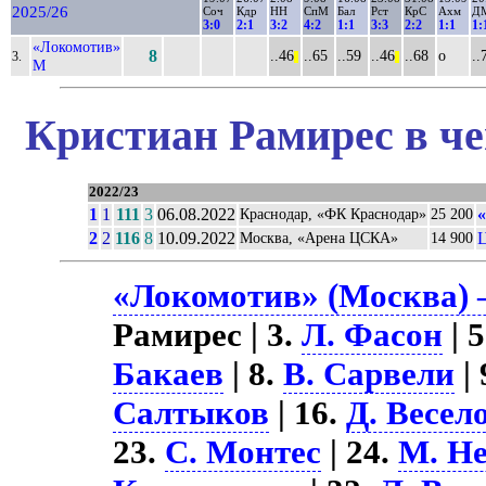
2025/26
Соч
Кдр
НН
СпМ
Бал
Рст
КрС
Ахм
Д
3:0
2:1
3:2
4:2
1:1
3:3
2:2
1:1
1:
«Локомотив»
8
..46
..65
..59
..46
..68
о
..
3.
||
||
М
Кристиан Рамирес в че
2022/23
1
1
111
3
06.08.2022
Краснодар, «ФК Краснодар»
25 200
2
2
116
8
10.09.2022
Москва, «Арена ЦСКА»
14 900
«Локомотив» (Москва) –
Рамирес | 3.
Л. Фасон
| 
Бакаев
| 8.
В. Сарвели
| 
Салтыков
| 16.
Д. Весел
23.
С. Монтес
| 24.
М. Н