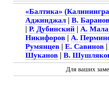
«Балтика» (Калининград
Аджинджал
|
В. Барано
|
Р. Дубинский
|
А. Мала
Никифоров
|
А. Пермин
Румянцев
|
Е. Савинов
Шуканов
|
В. Шушляко
Для ваших зам