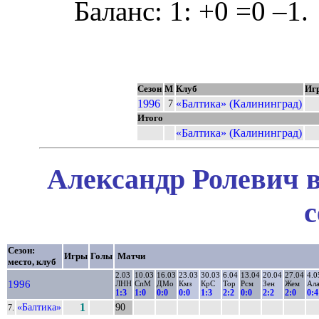
Баланс: 1: +0 =0 –1.
Сезон
М
Клуб
Иг
1996
«Балтика» (Калининград)
7
Итого
«Балтика» (Калининград)
Александр Ролевич в
с
Сезон:
Игры
Голы
Матчи
место, клуб
2.03
10.03
16.03
23.03
30.03
6.04
13.04
20.04
27.04
4.0
1996
ЛНН
СпМ
ДМо
Кмз
КрС
Тор
Рсм
Зен
Жем
Ал
1:3
1:0
0:0
0:0
1:3
2:2
0:0
2:2
2:0
0:4
«Балтика»
1
90
7.