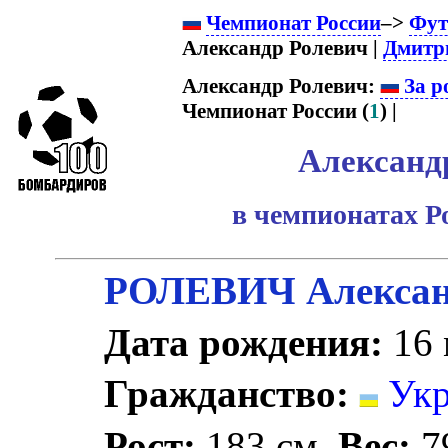
Чемпионат России
–>
Фут
Александр Ролевич |
Дмитр
Александр Ролевич:
За р
Чемпионат России (
1
) |
Александ
в чемпионатах Р
РОЛЕВИЧ Алексан
Дата рождения:
16 
Гражданство:
Укр
Рост:
183 см.
Вес:
79