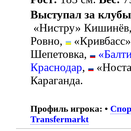
Выступал за клубы
«Нистру» Кишинёв
Ровно,
«Кривбасс»
Шепетовка,
«Балт
Краснодар
,
«Носта
Караганда.
Профиль игрока:
•
Спор
Transfermarkt