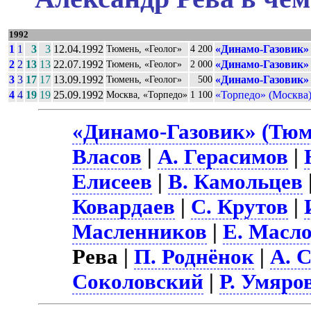
1992
1
1
3
3
12.04.1992
«Динамо-Газовик»
Тюмень, «Геолог»
4 200
2
2
13
13
22.07.1992
«Динамо-Газовик»
Тюмень, «Геолог»
2 000
3
3
17
17
13.09.1992
«Динамо-Газовик»
Тюмень, «Геолог»
500
4
4
19
19
25.09.1992
«Торпедо» (Москва
Москва, «Торпедо»
1 100
«Динамо-Газовик» (Тюм
Власов
|
А. Герасимов
|
Елисеев
|
В. Камольцев
Ковардаев
|
С. Крутов
|
Масленников
|
Е. Масл
Рева |
П. Роднёнок
|
А. 
Соколовский
|
Р. Умяро