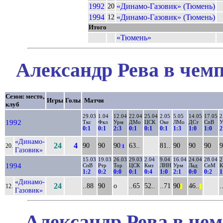
1992
«Динамо-Газовик» (Тюмень)
20
1994
«Динамо-Газовик» (Тюмень)
12
Итого
«Тюмень»
Александр Рева в чемп
Сезон: место,
Игры
Голы
Матчи
клуб
29.03
1.04
12.04
22.04
25.04
2.05
5.05
14.05
17.05
2
1992
Ткс
Фкл
Урм
ДМо
ЦСК
Оке
ЛМо
ДСт
СпВ
У
0:1
0:1
2:3
0:1
0:1
0:1
1:3
1:0
1:0
2
«Динамо-
24
4
90
90
90
63..
81..
90
90
90
9
20.
1
Газовик»
15.03
19.03
26.03
29.03
2.04
9.04
16.04
24.04
28.04
2
1994
СпВ
Ртр
Тор
ЦСК
Кмз
ЛНН
Урм
Лад
СпМ
К
1:2
0:2
0:0
0:1
0:4
1:0
2:1
0:0
0:2
1
«Динамо-
24
..88
90
о
..65
52..
..71
90
46..
.
12.
||
||
Газовик»
Александр Рева в чем