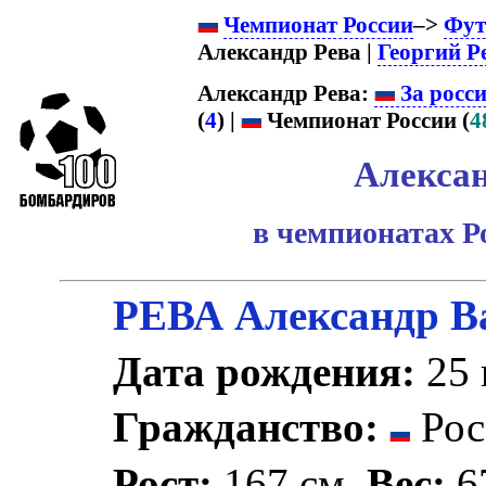
Чемпионат России
–>
Фут
Александр Рева |
Георгий Р
Александр Рева:
За росс
(
4
) |
Чемпионат России (
4
Алексан
в чемпионатах Р
РЕВА Александр В
Дата рождения:
25 
Гражданство:
Рос
Рост:
167 см.
Вес:
67