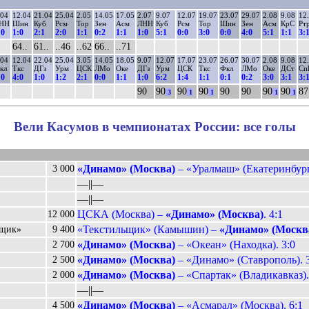
.04
12.04
21.04
25.04
2.05
14.05
17.05
2.07
9.07
12.07
19.07
23.07
29.07
2.08
9.08
12
НН
Шин
Куб
Рсм
Тор
Зен
Асм
ЛНН
Куб
Рсм
Тор
Шин
Зен
Асм
КрС
Рт
:0
1:0
2:1
2:0
1:1
0:2
1:1
1:0
5:1
0:0
3:0
0:0
4:0
5:1
1:1
3:
64..
61..
..46
..62
66..
..71
.04
12.04
22.04
25.04
3.05
14.05
18.05
9.07
12.07
17.07
23.07
26.07
30.07
2.08
9.08
12
кл
Ткс
ДГз
Урм
ЦСК
ЛМо
Оке
ДГз
Урм
ЦСК
Ткс
Фкл
ЛМо
Оке
ДСт
Сп
:0
4:0
1:0
1:2
2:1
0:0
1:1
1:0
6:2
1:4
1:1
0:1
0:2
3:0
3:1
3:
90
90
90
90
90
90
90
90
87
3
1
1
1
1
Вели Касумов в чемпионатах России: все голы
«Динамо» (Москва)
– «Уралмаш» (Екатеринбург)
3 000
––||––
––||––
ЦСКА (Москва) –
«Динамо» (Москва)
. 4:1
12 000
«Текстильщик» (Камышин) –
«Динамо» (Москв
ьщик»
9 400
«Динамо» (Москва)
– «Океан» (Находка). 3:0
2 700
«Динамо» (Москва)
– «Динамо» (Ставрополь). 
2 500
«Динамо» (Москва)
– «Спартак» (Владикавказ).
2 000
––||––
«Динамо» (Москва)
– «Асмарал» (Москва). 6:1
4 500