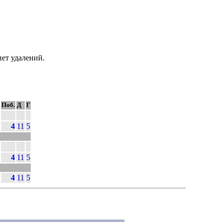
нет удалений.
Поб.
Д
Г
4
11
5
4
11
5
4
11
5