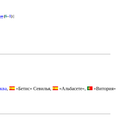
ки
(
6
–
1
) |
ква
,
«Бетис» Севилья,
«Альбасете»,
«Витория»