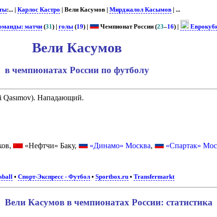
ты
:... |
Карлос Кастро
| Вели Касумов |
Мирджалол Касымов
| ...
команды: матчи
(
31
) |
голы
(
19
) |
Чемпионат России (
23
–
16
) |
Еврокуб
Вели Касумов
в чемпионатах России по футболу
i Qasımov). Нападающий.
ков,
«Нефтчи» Баку,
«Динамо» Москва
,
«Спартак» Мос
sball
•
Спорт-Экспресс - Футбол
•
Sportbox.ru
•
Transfermarkt
Вели Касумов в чемпионатах России: статистика