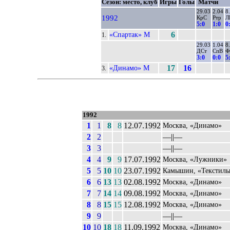
Сезон: место, клуб
Игры
Голы
Матчи
29.03
2.04
8
1992
КрС
Ртр
Л
5:0
1:0
0
«Спартак» М
6
1.
29.03
1.04
8
ДСт
СпВ
Ф
3:0
0:0
5
«Динамо» М
17
16
3.
1992
1
1
8
8
12.07.1992
Москва, «Динамо»
2
2
––||––
3
3
––||––
4
4
9
9
17.07.1992
Москва, «Лужники»
5
5
10
10
23.07.1992
Камышин, «Текстил
6
6
13
13
02.08.1992
Москва, «Динамо»
7
7
14
14
09.08.1992
Москва, «Динамо»
8
8
15
15
12.08.1992
Москва, «Динамо»
9
9
––||––
10
10
18
18
11.09.1992
Москва, «Динамо»