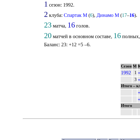
1
сезон: 1992.
2
клуба:
Спартак М
(
6
),
Динамо М
(
17
–
16
).
23
16
матча,
голов.
20
16
матчей в основном составе,
полных
Баланс: 23: +12 =5 –6.
Сезон
М
1992
1
3
Итого – к
Итого