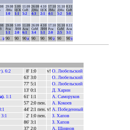
.08
29.08
5.09
11.09
26.09
4.10
17.10
31.10
8.11
р
ЛМо
ЦСК
СпВ
ДМо
ЦСК
ЛМо
ДМо
СпВ
1
1:0
1:1
5:2
4:3
2:1
4:1
5:2
5:0
.08
29.08
5.09
11.09
26.09
4.10
17.10
31.10
8.11
В
Рсм
ЛНН
Асм
СпМ
ЛНН
Рсм
СпМ
Асм
1
1:1
2:0
6:1
3:4
1:1
2:0
2:5
3:1
..
90
90
90
90
90
90
90
90
2
4
2
1
. 6:2
8'
1:0
v!
О. Любельский
63'
3:0
О. Любельский
77'
5:1
О. Любельский
13'
0:1
Д. Харин
а)
. 1:1
61'
1:1
А. Саморуков
57'
2:0
пен.
А. Кокоев
3:1
44'
2:1
пен.
v!
А. Победенный
 3:1
2'
1:0
пен.
З. Хапов
86'
3:1
З. Хапов
37'
2:0
А. Шиянов