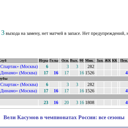
3
,
выхода на замену, нет матчей в запасе. Нет предупреждений, 
Клуб
Игры
Голы
Осн.
Вых.
90
Мин.
Зап.
ЖК
КК
Пен.
«Спартак» (Москва)
6
3
3
282
«Динамо» (Москва)
17
16
17
16
1526
4
лубы
«Спартак» (Москва)
6
3
3
282
«Динамо» (Москва)
17
16
17
16
1526
4
23
16
20
3
16
1808
4
Вели Касумов в чемпионатах России: все сезоны