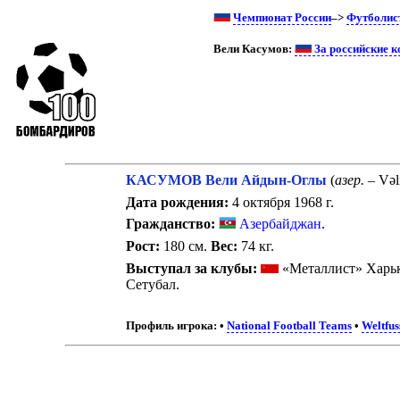
Чемпионат России
–>
Футболис
Вели Касумов:
За российские 
КАСУМОВ Вели Айдын-Оглы
(
азер.
– Vəl
Дата рождения:
4 октября 1968 г.
Гражданство:
Азербайджан
.
Рост:
180 см.
Вес:
74 кг.
Выступал за клубы:
«Металлист» Харь
Сетубал.
Профиль игрока:
•
National Football Teams
•
Weltfus