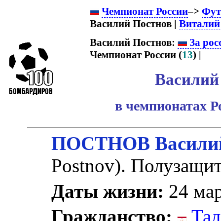
Чемпионат России
–>
Фут
Василий Постнов |
Виталий
Василий Постнов:
За рос
Чемпионат России (
13
) |
Василий
в чемпионатах Р
ПОСТНОВ Василий
Postnov). Полузащи
Даты жизни:
24 мар
Гражданство:
Тад