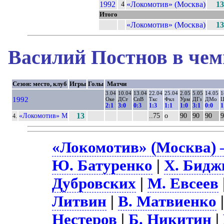
1992
«Локомотив» (Москва)
13
4
Итого
«Локомотив» (Москва)
13
Василий Постнов в чем
Сезон: место, клуб
Игры
Голы
Матчи
3.04
10.04
13.04
22.04
25.04
2.05
5.05
14.05
1
1992
Оке
ДСт
СпВ
Ткс
Фкл
Урм
ДГз
ДМо
Ц
2:1
3:0
0:3
1:3
1:1
1:0
3:1
0:0
1
«Локомотив» М
13
..75
о
90
90
90
9
4.
«Локомотив» (Москва) 
Ю. Батуренко
|
Х. Бидж
Дубровских
|
М. Евсеев
Литвин
|
В. Матвиенко
Нестеров
|
Б. Никитин
|