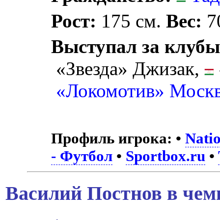
Рост:
175 см.
Вес:
70
Выступал за клубы
«Звезда» Джизак,
«Локомотив» Моск
Профиль игрока:
•
Nati
- Футбол
•
Sportbox.ru
•
Василий Постнов в чем