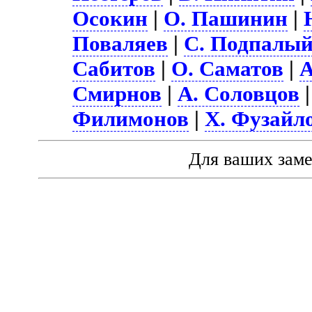
Осокин
|
О. Пашинин
|
Поваляев
|
С. Подпалы
Сабитов
|
О. Саматов
|
А
Смирнов
|
А. Соловцов
Филимонов
|
Х. Фузайл
Для ваших зам