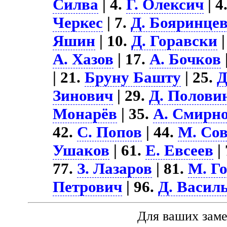
Силва
| 4.
Г. Олексич
| 4
Черкес
| 7.
Д. Бояринце
Яшин
| 10.
Д. Горавски
|
А. Хазов
| 17.
А. Бочков
| 21.
Бруну Башту
| 25.
Д
Зинович
| 29.
Д. Полови
Монарёв
| 35.
А. Смирн
42.
С. Попов
| 44.
М. Со
Ушаков
| 61.
Е. Евсеев
|
77.
З. Лазаров
| 81.
М. Г
Петрович
| 96.
Д. Васил
Для ваших зам