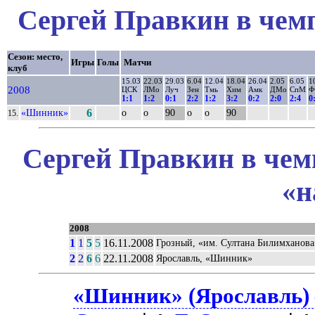
Сергей Правкин в чемп
Сезон: место,
Игры
Голы
Матчи
клуб
15.03
22.03
29.03
6.04
12.04
18.04
26.04
2.05
6.05
1
2008
ЦСК
ЛМо
Луч
Зен
Тмь
Хим
Амк
ДМо
СпМ
Ф
1:1
1:2
0:1
2:2
1:2
3:2
0:2
2:0
2:4
0
«Шинник»
6
о
о
90
о
о
90
15.
Сергей Правкин в чем
«н
2008
1
1
5
5
16.11.2008
Грозный, «им. Султана Билимханова
2
2
6
6
22.11.2008
Ярославль, «Шинник»
«Шинник» (Ярославль) 