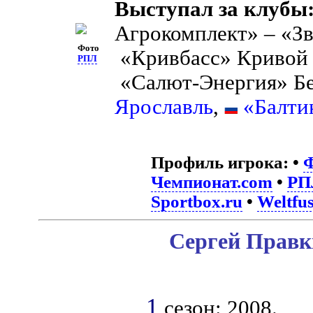
Выступал за клубы
Агрокомплект» – «Зв
Фото
«Кривбасс» Кривой 
РПЛ
«Салют-Энергия» Б
Ярославль
,
«Балти
Профиль игрока:
•
Ф
Чемпионат.com
•
РП
Sportbox.ru
•
Weltfus
Сергей Правк
1
сезон: 2008.