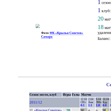
1
сезон:
1
клуб
20
мат
18
мат
удалени
Фото
ФК «Крылья Советов»
Самара
Баланс:
Се
Сезон: место, клуб
Игры
Голы
Матчи
12.03
2.04
9.04
16.04
2011/12
СНч
Амк
ЛМо
Кдр
0:1
1:1
1:0
0:0
«Крылья Советов»
20
90
о
о
90
12.
||