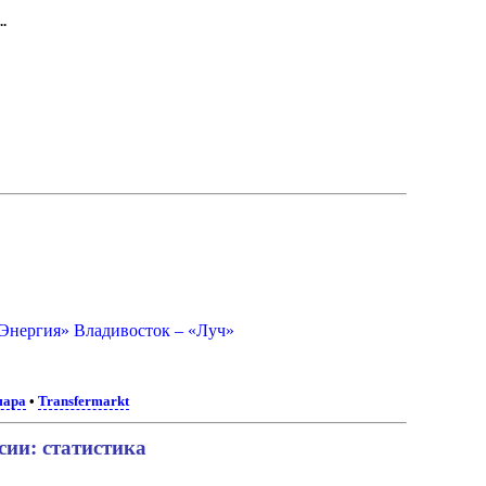
..
Энергия» Владивосток – «Луч»
мара
•
Transfermarkt
ии: статистика