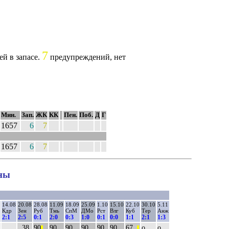
7
ей в запасе.
предупреждений, нет
Мин.
Зап.
ЖК
КК
Пен.
Поб.
Д
Г
1657
6
7
1657
6
7
оны
14.08
20.08
28.08
11.09
18.09
25.09
1.10
15.10
22.10
30.10
5.11
Кдр
Зен
Руб
Тмь
СпМ
ДМо
Рст
Влг
Куб
Тер
Анж
2:1
2:5
0:1
2:0
0:3
1:0
0:1
0:0
1:1
2:1
1:3
..38
90
90
90
90
90
90
67..
о
о
||
||