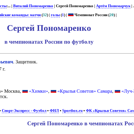
сты
:... |
Виталий Пономаренко
| Сергей Пономаренко |
Артём Пономарчук
| .
ийские команды: матчи
(
32
) |
голы
(
1
) |
Чемпионат России (
20
) |
Сергей Пономаренко
в чемпионатах России по футболу
ьевич
. Защитник.
 г.
» Москва,
«Химки»
,
«Крылья Советов» Самара
,
«Луч-
тск.
•
Спорт-Экспресс - Футбол
•
ФНЛ
•
Sportbox.ru
•
ФК «Крылья Советов» Са
Сергей Пономаренко в чемпионатах Росс