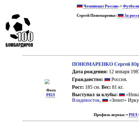
Чемпионат России
–>
Футболи
Сергей Пономаренко:
За росс
ПОНОМАРЕНКО Сергей Юр
Дата рождения:
12 января 1987
Гражданство:
Россия.
Рост:
185 см.
Вес:
81 кг.
Фото
Выступал за клубы:
«Ника
РПЛ
Владивосток
,
«Зенит» Ирку
Профиль игрока:
•
РПЛ