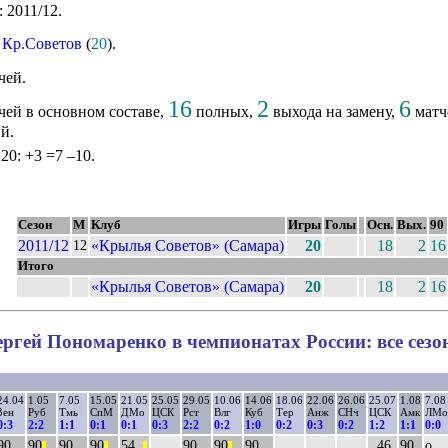
 2011/12.
:
Кр.Советов
(
20
).
чей.
16
2
6
чей в основном составе,
полных,
выхода на замену,
матч
й.
 20: +3 =7 –10.
Сезон
М
Клуб
Игры
Голы
Осн.
Вых.
90
2011/12
«Крылья Советов» (Самара)
20
18
2
16
12
Итого
«Крылья Советов» (Самара)
20
18
2
16
ргей Пономаренко в чемпионатах России: все сез
24.04
1.05
7.05
15.05
21.05
25.05
29.05
10.06
14.06
18.06
22.06
26.06
25.07
1.08
7.08
Зен
Руб
Тмь
СпМ
ДМо
ЦСК
Рст
Влг
Куб
Тер
Анж
СНч
ЦСК
Амк
ЛМо
0:3
2:2
1:1
0:1
0:1
0:3
2:2
0:2
1:0
0:2
0:3
0:2
1:2
1:1
0:0
90
90
90
90
54..
90
90
90
..46
90
о
||
||
||
||