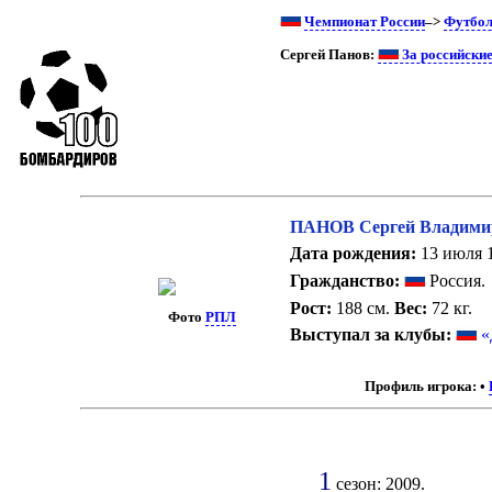
Чемпионат России
–>
Футбо
Сергей Панов:
За российски
ПАНОВ Сергей Владими
Дата рождения:
13 июля 1
Гражданство:
Россия.
Рост:
188 см.
Вес:
72 кг.
Фото
РПЛ
Выступал за клубы:
«
Профиль игрока:
•
1
сезон: 2009.