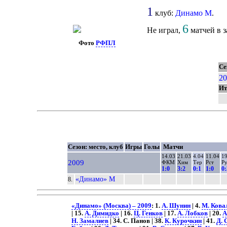
1
клуб:
Динамо М
.
6
Не играл,
матчей в з
Фото
РФПЛ
Се
20
Ит
Сезон: место, клуб
Игры
Голы
Матчи
14.03
21.03
4.04
11.04
19
2009
ФКМ
Хим
Тер
Рст
Р
1:0
3:2
0:1
1:0
0:
«Динамо» М
8.
«Динамо» (Москва) – 2009
: 1.
А. Шунин
| 4.
М. Кова
| 15.
А. Димидко
| 16.
Ц. Генков
| 17.
А. Лобков
| 20.
А
Н. Замалиев
| 34. С. Панов | 38.
К. Курочкин
| 41.
Д. 