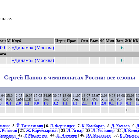
апасе.
зон
М
Клуб
Игры
Проп.
Осн.
Вых.
90
Мин.
Зап.
ЖК
КК
09
«Динамо» (Москва)
6
8
ого
«Динамо» (Москва)
6
Сергей Панов в чемпионатах России: все сезоны
.04
25.04
2.05
10.05
17.05
24.05
30.05
13.06
11.07
18.07
25.07
2.08
9.08
16.08
23.08
3
уб
КрС
СпМ
ЦСК
Сат
Зен
Тмь
Куб
Амк
СНч
ЛМо
Хим
Тер
Рст
Руб
К
3
0:1
2:0
1:2
0:0
1:0
3:2
1:1
1:3
2:1
1:1
2:0
0:1
1:0
0:3
1
о
льчик
| 5.
Й. Танасиевич
| 6.
Л. Фернандес
| 7.
К. Комбаров
| 8.
Д. Хохлов
| 9.
Д
. Ропотан
| 21.
Ж. Карчемарскас
| 22.
Л. Агиар
| 23.
Л. Уилкшир
| 25.
Д. Коло
Скепский
| 42.
Р. Махмутов
| 44.
Н. Чичерин
| 46.
Ю. Медведев
| 57.
В. Рыховс