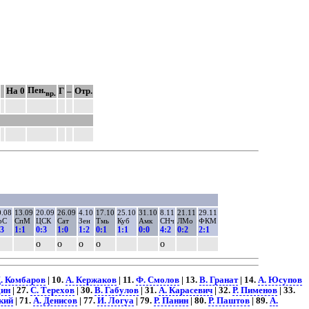
Пен.
На 0
Г
–
Отр.
вр.
0.08
13.09
20.09
26.09
4.10
17.10
25.10
31.10
8.11
21.11
29.11
рС
СпМ
ЦСК
Сат
Зен
Тмь
Куб
Амк
СНч
ЛМо
ФКМ
:3
1:1
0:3
1:0
1:2
0:1
1:1
0:0
4:2
0:2
2:1
о
о
о
о
о
. Комбаров
| 10.
А. Кержаков
| 11.
Ф. Смолов
| 13.
В. Гранат
| 14.
А. Юсупов
дин
| 27.
С. Терехов
| 30.
В. Габулов
| 31.
А. Карасевич
| 32.
Р. Пименов
| 33.
кий
| 71.
А. Денисов
| 77.
И. Логуа
| 79.
Р. Панин
| 80.
Р. Паштов
| 89.
А.