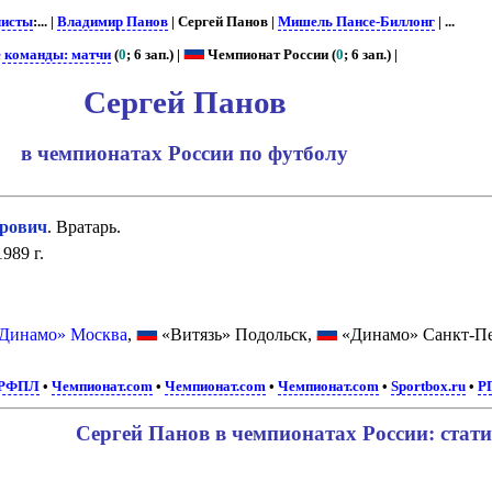
листы
:... |
Владимир Панов
| Сергей Панов |
Мишель Пансе-Биллонг
| ...
е команды: матчи
(
0
; 6 зап.) |
Чемпионат России (
0
; 6 зап.) |
Сергей Панов
в чемпионатах России по футболу
рович
. Вратарь.
989 г.
Динамо» Москва
,
«Витязь» Подольск,
«Динамо» Санкт-Пе
РФПЛ
•
Чемпионат.com
•
Чемпионат.com
•
Чемпионат.com
•
Sportbox.ru
•
Р
Сергей Панов в чемпионатах России: стат