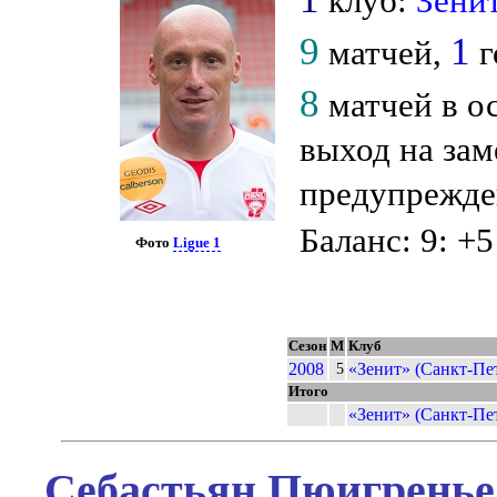
клуб:
Зени
9
1
матчей,
г
8
матчей в о
выход на зам
предупрежде
Баланс: 9: +5
Фото
Ligue 1
Сезон
М
Клуб
2008
«Зенит» (Санкт-Пе
5
Итого
«Зенит» (Санкт-Пе
Себастьян Пюигренье 