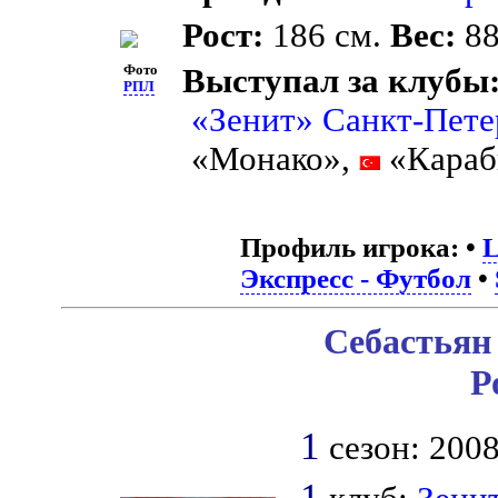
Рост:
186 см.
Вес:
88
Фото
Выступал за клубы
РПЛ
«Зенит» Санкт-Пете
«Монако»,
«Караб
Профиль игрока:
•
L
Экспресс - Футбол
•
Себастьян
Р
1
сезон: 2008
1