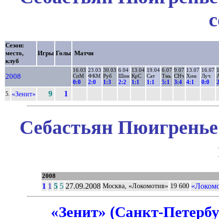
с
Сезон:
место,
Игры
Голы
Матчи
клуб
16.03
23.03
30.03
6.04
13.04
19.04
6.07
9.07
13.07
16.07
2008
СпМ
ФКМ
Руб
Шин
КрС
Сат
Тмь
СНч
Хим
Луч
0:0
2:0
1:3
2:2
1:1
1:1
5:1
3:4
4:1
0:0
9
1
«Зенит»
5.
Себастьян Пюигренье 
2008
1
1
5
5
27.09.2008
«Локомо
Москва, «Локомотив»
19 600
«Зенит» (Санкт-Петербу