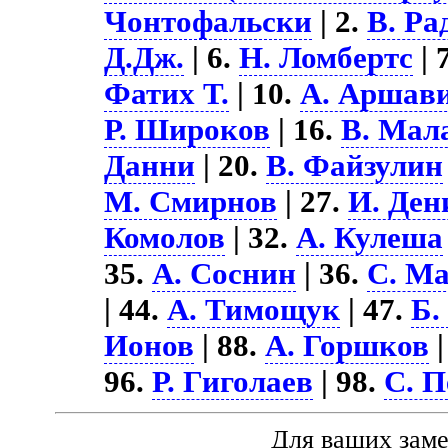
Чонтофальски
| 2.
В. Ра
Д.Дж.
| 6.
Н. Ломбертс
| 
Фатих Т.
| 10.
А. Аршав
Р. Широков
| 16.
В. Мал
Данни
| 20.
В. Файзулин
М. Смирнов
| 27.
И. Ден
Комолов
| 32.
А. Кулеша
35.
А. Соснин
| 36.
С. М
| 44.
А. Тимощук
| 47.
Б.
Ионов
| 88.
А. Горшков
|
96.
Р. Гиголаев
| 98.
С. П
Для ваших зам