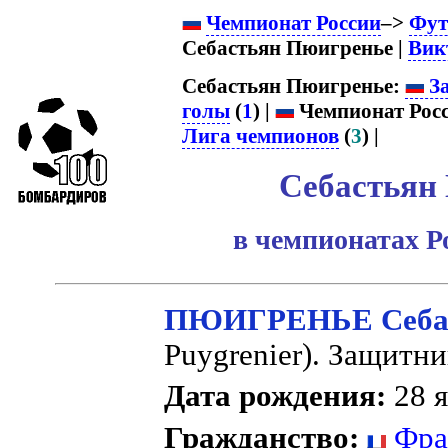
Чемпионат России
–>
Фут
Себастьян Пюигренье |
Вик
Себастьян Пюигренье:
За
голы
(
1
) |
Чемпионат Росс
Лига чемпионов
(
3
) |
Себастьян
в чемпионатах Р
ПЮИГРЕНЬЕ Себас
Puygrenier). Защитни
Дата рождения:
28 я
Гражданство:
Фра