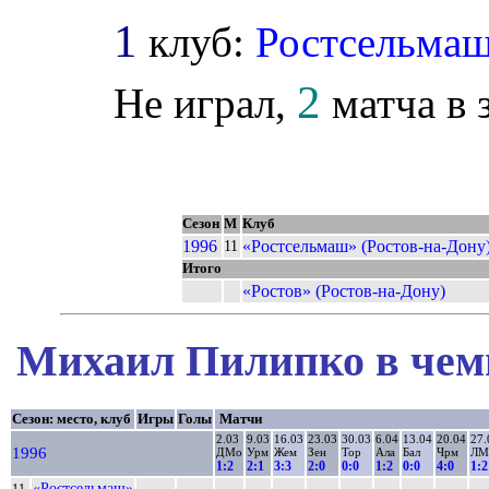
1
клуб:
Ростсельма
2
Не играл,
матча в з
Сезон
М
Клуб
1996
«Ростсельмаш» (Ростов-на-Дону
11
Итого
«Ростов» (Ростов-на-Дону)
Михаил Пилипко в чемп
Сезон: место, клуб
Игры
Голы
Матчи
2.03
9.03
16.03
23.03
30.03
6.04
13.04
20.04
27.
1996
ДМо
Урм
Жем
Зен
Тор
Ала
Бал
Чрм
ЛМ
1:2
2:1
3:3
2:0
0:0
1:2
0:0
4:0
1:2
«Ростсельмаш»