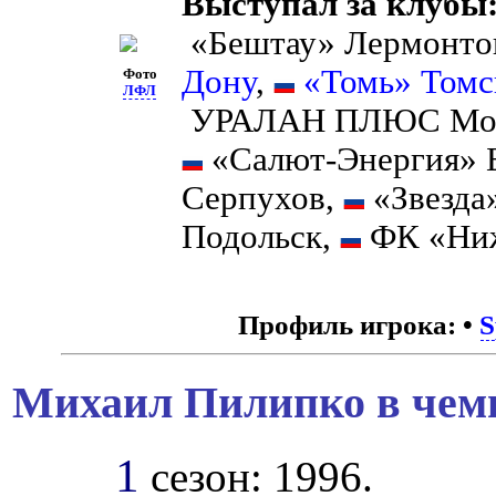
Выступал за клубы
«Бештау» Лермонто
Дону
,
«Томь» Томс
Фото
ЛФЛ
УРАЛАН ПЛЮС Мо
«Салют-Энергия» 
Серпухов,
«Звезда
Подольск,
ФК «Ниж
Профиль игрока:
•
S
Михаил Пилипко в чемп
1
сезон: 1996.