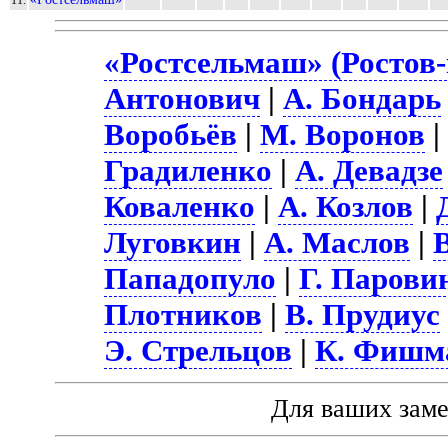
11.
«Ростсельмаш» (Ростов-
Антонович
|
А. Бондарь
Воробьёв
|
М. Воронов
Градиленко
|
А. Девадзе
Коваленко
|
А. Козлов
|
Луговкин
|
А. Маслов
|
Пападопуло
|
Г. Парови
Плотников
|
В. Прудиус
Э. Стрельцов
|
К. Фишм
Для ваших зам