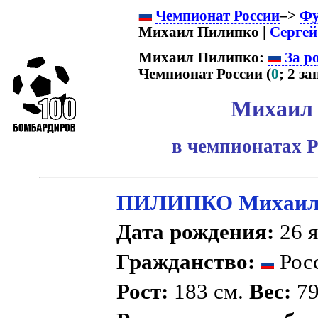
Чемпионат России
–>
Фу
Михаил Пилипко |
Сергей
Михаил Пилипко:
За р
Чемпионат России (
0
; 2 зап
Михаил
в чемпионатах Р
ПИЛИПКО Михаил
Дата рождения:
26 я
Гражданство:
Рос
Рост:
183 см.
Вес:
79