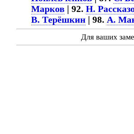
Марков
| 92.
Н. Рассказ
В. Терёшкин
| 98.
А. Ма
Для ваших зам