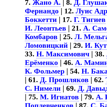
7.
Жано А.
| 8.
Д. Глуша
Фернандо
| 12.
Луис Ад
Боккетти
| 17.
Г. Тигиев
И. Леонтьев
| 21.
А. Сам
Комбаров
| 25.
Л. Мельг
Ломовицкий
| 29.
И. Ку
33.
Н. Максимович
| 38.
Ерёменко
| 46.
А. Мами
К. Фольмер
| 54.
Н. Бак
| 61.
Д. Прошляков
| 62.
С. Нимели
| 69.
Д. Давы
| 75.
М. Игнатов
| 79.
А. 
Поплевченков
| 87.
С. Б