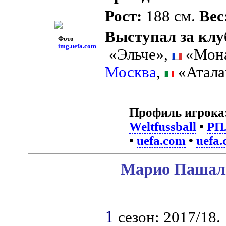
Рост:
188 см.
Вес
Выступал за клу
Фото
img.uefa.com
«Эльче»,
«Мон
Москва
,
«Атала
Профиль игрока
Weltfussball
•
РП
•
uefa.com
•
uefa
Марио Пашали
1
сезон: 2017/18.