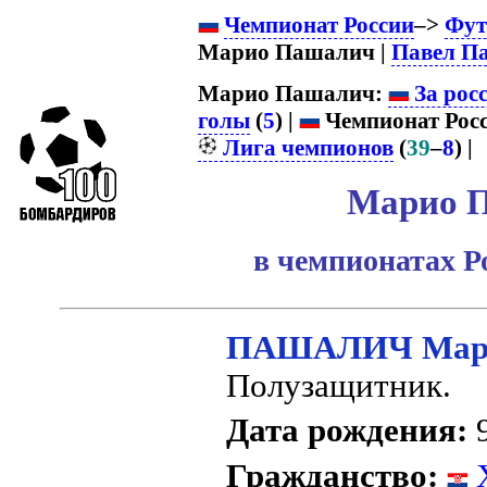
Чемпионат России
–>
Фут
Марио Пашалич |
Павел П
Марио Пашалич:
За рос
голы
(
5
) |
Чемпионат Росс
Лига чемпионов
(
39
–
8
) |
Марио 
в чемпионатах Р
ПАШАЛИЧ Мар
Полузащитник.
Дата рождения:
9
Гражданство:
Х