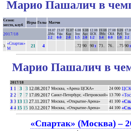
Марио Пашалич в чемп
Сезон:
Игры
Голы
Матчи
место, клуб
18.07
23.07
31.07
6.08
9.08
12.08
19.08
27.08
9.09
17.0
2017/18
ДМо
Уфа
Кдр
Зен
Арс
ЦСК
ЛМо
СКА
Руб
Тос
2:2
0:0
2:0
1:5
2:0
1:2
3:4
0:0
1:0
2:2
«Спартак»
21
4
..72
90
90
73..
76..
..75
90
3.
1
1
М
Марио Пашалич в чем
2017/18
1
1
3
3
12.08.2017
ЦСК
Москва, «Арена ЦСКА»
24 000
2
2
7
7
17.09.2017
«Тос
Санкт-Петербург, «Петровский»
13 700
3
3
13
13
27.11.2017
«Сп
Москва, «Открытие-Арена»
41 100
4
4
15
15
10.12.2017
«Сп
Москва, «Открытие-Арена»
44 100
«Спартак» (Москва) – 2