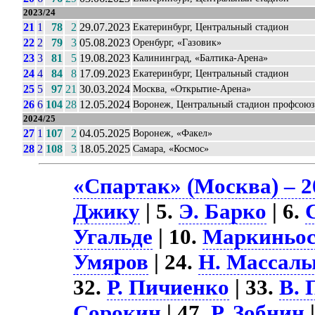
2023/24
21
1
78
2
29.07.2023
Екатеринбург, Центральный стадион
22
2
79
3
05.08.2023
Оренбург, «Газовик»
23
3
81
5
19.08.2023
Калининград, «Балтика-Арена»
24
4
84
8
17.09.2023
Екатеринбург, Центральный стадион
25
5
97
21
30.03.2024
Москва, «Открытие-Арена»
26
6
104
28
12.05.2024
Воронеж, Центральный стадион профсоюз
2024/25
27
1
107
2
04.05.2025
Воронеж, «Факел»
28
2
108
3
18.05.2025
Самара, «Космос»
«Спартак» (Москва) – 2
Джику
| 5.
Э. Барко
| 6.
Угальде
| 10.
Маркиньо
Умяров
| 24.
Н. Массал
32.
Р. Пичиенко
| 33.
В. 
Сорокин
| 47.
Р. Зобнин
|