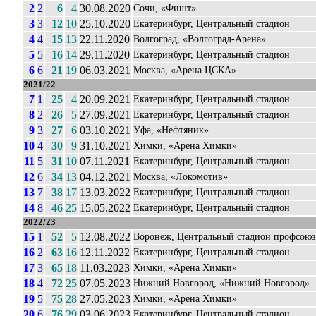
2
2
6
4
30.08.2020
Сочи, «Фишт»
3
3
12
10
25.10.2020
Екатеринбург, Центральный стадион
4
4
15
13
22.11.2020
Волгоград, «Волгоград-Арена»
5
5
16
14
29.11.2020
Екатеринбург, Центральный стадион
6
6
21
19
06.03.2021
Москва, «Арена ЦСКА»
2021/22
7
1
25
4
20.09.2021
Екатеринбург, Центральный стадион
8
2
26
5
27.09.2021
Екатеринбург, Центральный стадион
9
3
27
6
03.10.2021
Уфа, «Нефтяник»
10
4
30
9
31.10.2021
Химки, «Арена Химки»
11
5
31
10
07.11.2021
Екатеринбург, Центральный стадион
12
6
34
13
04.12.2021
Москва, «Локомотив»
13
7
38
17
13.03.2022
Екатеринбург, Центральный стадион
14
8
46
25
15.05.2022
Екатеринбург, Центральный стадион
2022/23
15
1
52
5
12.08.2022
Воронеж, Центральный стадион профсоюз
16
2
63
16
12.11.2022
Екатеринбург, Центральный стадион
17
3
65
18
11.03.2023
Химки, «Арена Химки»
18
4
72
25
07.05.2023
Нижний Новгород, «Нижний Новгород»
19
5
75
28
27.05.2023
Химки, «Арена Химки»
20
6
76
29
03.06.2023
Екатеринбург, Центральный стадион