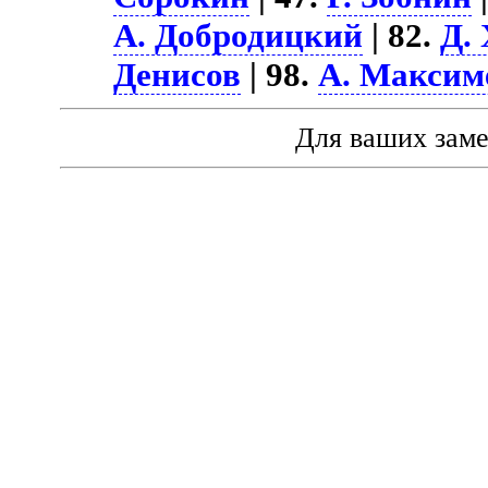
А. Добродицкий
| 82.
Д.
Денисов
| 98.
А. Максим
Для ваших зам