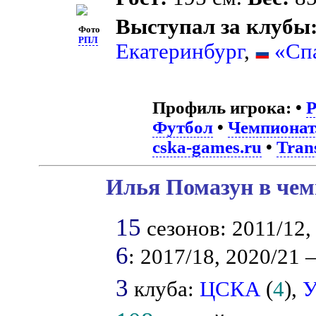
Выступал за клубы
Фото
РПЛ
Екатеринбург
,
«Сп
Профиль игрока:
•
Футбол
•
Чемпионат
cska-games.ru
•
Tran
Илья Помазун в чем
15
сезонов: 2011/12, 
6
: 2017/18, 2020/21 –
3
клуба:
ЦСКА
(
4
),
У