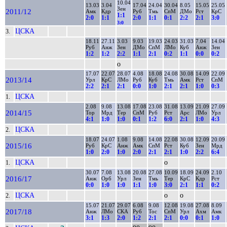
10.04
13.03
3.04
17.04
24.04
30.04
8.05
15.05
25.05
Зен
2011/12
Амк
Кдр
Руб
Тмь
СпМ
ДМо
Рст
КрС
1:1
2:0
1:1
2:0
1:1
0:1
2:2
2:1
3:0
3:0
ЦСКА
3.
18.11
27.11
3.03
9.03
19.03
24.03
31.03
7.04
14.04
Руб
Анж
Зен
ДМо
СпМ
ЛМо
Куб
Анж
Зен
1:2
1:2
2:2
1:1
2:1
0:2
1:1
0:0
0:2
о
17.07
22.07
28.07
4.08
18.08
24.08
30.08
14.09
22.09
2013/14
Урл
КрС
ЛМо
Руб
Куб
Тмь
Амк
Рст
СпМ
2:2
2:1
2:1
0:0
1:0
2:1
2:1
1:0
0:3
ЦСКА
1.
2.08
9.08
13.08
17.08
23.08
31.08
13.09
21.09
27.09
2014/15
Тор
Мрд
Тер
СпМ
Руб
Рст
Арс
ЛМо
Урл
4:1
1:0
1:0
0:1
1:2
6:0
2:1
1:0
4:3
ЦСКА
2.
18.07
24.07
1.08
9.08
14.08
22.08
30.08
12.09
20.09
2015/16
Руб
КрС
Анж
Амк
СпМ
Рст
Куб
Зен
Мрд
1:0
2:0
1:0
2:0
2:1
2:1
1:0
2:2
6:4
ЦСКА
о
1.
30.07
7.08
13.08
20.08
27.08
10.09
18.09
24.09
2.10
2016/17
Анж
Орб
Урл
Зен
Тмь
Тер
КрС
Кдр
Рст
0:0
1:0
1:0
1:1
1:0
3:0
2:1
1:1
0:2
ЦСКА
о
о
2.
15.07
21.07
29.07
6.08
9.08
12.08
19.08
27.08
8.09
2017/18
Анж
ЛМо
СКА
Руб
Тос
СпМ
Урл
Ахм
Амк
3:1
1:3
2:0
1:2
2:1
2:1
0:0
0:1
1:0