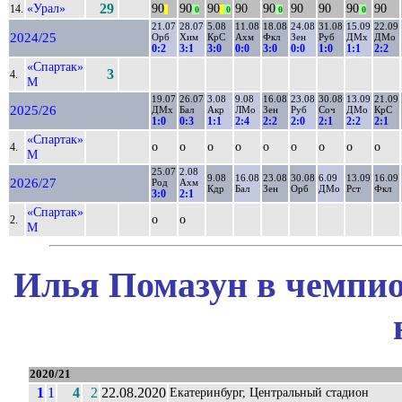
«Урал»
29
90
90
90
90
90
90
90
90
90
14.
||
0
||
0
0
0
21.07
28.07
5.08
11.08
18.08
24.08
31.08
15.09
22.09
2024/25
Орб
Хим
КрС
Ахм
Фкл
Зен
Руб
ДМх
ДМо
0:2
3:1
3:0
0:0
3:0
0:0
1:0
1:1
2:2
«Спартак»
3
4.
М
19.07
26.07
3.08
9.08
16.08
23.08
30.08
13.09
21.09
2025/26
ДМх
Бал
Акр
ЛМо
Зен
Руб
Соч
ДМо
КрС
1:0
0:3
1:1
2:4
2:2
2:0
2:1
2:2
2:1
«Спартак»
о
о
о
о
о
о
о
о
о
4.
М
25.07
2.08
9.08
16.08
23.08
30.08
6.09
13.09
16.09
2026/27
Род
Ахм
Кдр
Бал
Зен
Орб
ДМо
Рст
Фкл
3:0
2:1
«Спартак»
о
о
2.
М
Илья Помазун в чемпио
2020/21
1
1
4
2
22.08.2020
Екатеринбург, Центральный стадион