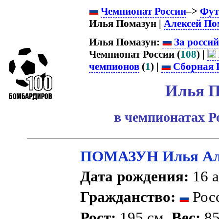
Чемпионат России
–>
Фут
Илья Помазун |
Алексей По
Илья Помазун:
За россий
Чемпионат России (
108
) |
чемпионов
(
1
) |
Сборная 
Илья П
в чемпионатах Р
ПОМАЗУН Илья Ал
Дата рождения:
16 а
Гражданство:
Рос
Рост:
195 см.
Вес:
85