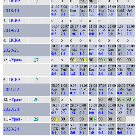
ЦСКА
2
о
о
о
90
90
о
о
о
о
2.
31.07
5.08
11.08
18.08
25.08
1.09
15.09
23.09
28.09
2018/19
КрС
Рст
Ени
Арс
Руб
Урл
Уфа
СпМ
Орб
0:0
0:1
1:1
3:0
1:1
4:0
3:0
1:1
1:0
ЦСКА
о
о
о
о
о
о
4.
14.07
20.07
28.07
4.08
11.08
19.08
25.08
1.09
15.09
2019/20
КрС
Орб
ЛМо
Руб
Соч
СпМ
Ахм
Арс
Тмб
0:2
2:1
1:0
1:0
0:0
1:2
3:0
2:1
2:0
ЦСКА
о
о
о
о
о
о
о
о
о
4.
10.08
15.08
19.08
22.08
26.08
30.08
12.09
19.09
27.09
2020/21
ДМо
Руб
ЛМо
Кдр
Рст
Соч
Хим
Зен
Ахм
0:2
1:1
1:1
1:0
0:1
0:0
3:1
1:1
0:2
«Урал»
17
о
о
90
90
90
90
90
90
90
12.
||
||
0
0
8.08
15.08
19.08
22.08
26.08
30.08
13.09
20.09
27.09
Хим
Тмб
Зен
Руб
Кдр
Ахм
СпМ
Уфа
ЛМо
2:0
2:1
1:2
1:2
1:1
3:0
3:1
1:0
0:1
ЦСКА
2
6.
25.07
1.08
9.08
14.08
21.08
27.08
13.09
20.09
27.09
2021/22
Кдр
НН
Соч
СпМ
ДМо
Рст
Руб
ЛМо
Арс
0:3
1:1
0:2
0:1
0:1
1:1
0:4
0:0
2:0
«Урал»
26
90
о
о
о
90
90
90
90
12.
0
||
0
16.07
23.07
29.07
6.08
12.08
20.08
28.08
3.09
11.09
2022/23
ЦСК
Орб
Кдр
СпМ
Фкл
НН
Зен
ДМо
Тор
0:2
0:3
1:3
0:2
0:0
0:1
0:4
1:2
2:0
«Урал»
29
90
90
90
90
90
90
90
90
11.
||
0
22.07
29.07
5.08
11.08
19.08
26.08
2.09
17.09
24.09
2023/24
ЦСК
НН
Орб
СпМ
Бал
Зен
Ахм
Фкл
Кдр
2:1
0:0
2:0
3:2
1:0
0:4
0:1
0:0
0:2