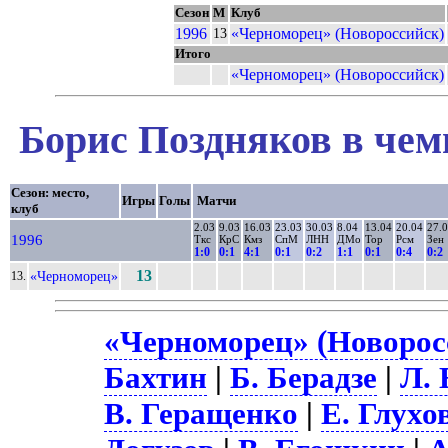
Сезон
М
Клуб
1996
«Черноморец» (Новороссийск)
13
Итого
«Черноморец» (Новороссийск)
Борис Поздняков в чем
Сезон: место,
Игры
Голы
Матчи
клуб
2.03
9.03
16.03
23.03
30.03
8.04
13.04
20.04
27.
1996
Ткс
КрС
Кмз
СпМ
ЛНН
ДМо
Тор
Рсм
Зен
1:0
0:1
4:1
0:1
0:2
1:1
0:1
0:4
0:2
13
«Черноморец»
13.
«Черноморец» (Новоросс
Бахтин
|
Б. Берадзе
|
Л. 
В. Геращенко
|
Е. Глухо