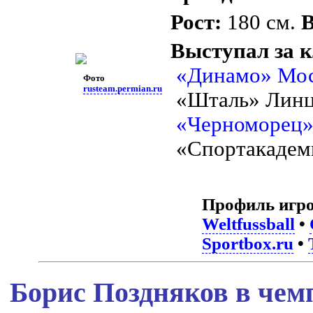
Рост:
180 см.
В
Выступал за 
«Динамо» Мо
Фото
rusteam.permian.ru
«Шталь» Линц
«Черноморец»
«Спортакадем
Профиль игро
Weltfussball
•
Sportbox.ru
•
Борис Поздняков в чем