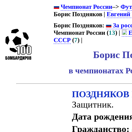
Чемпионат России
–>
Фут
Борис Поздняков |
Евгений
Борис Поздняков:
За рос
Чемпионат России (
13
) |
Е
СССР
(
7
) |
Борис П
в чемпионатах Р
ПОЗДНЯКОВ Б
Защитник.
Дата рождени
Гражданство: