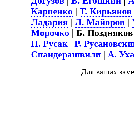
Догузов
|
В. Егошкин
|
А
Карпенко
|
Т. Кирьянов
Ладария
|
Л. Майоров
|
Морочко
| Б. Поздняков
П. Русак
|
Р. Русановски
Спандерашвили
|
А. Ух
Для ваших зам