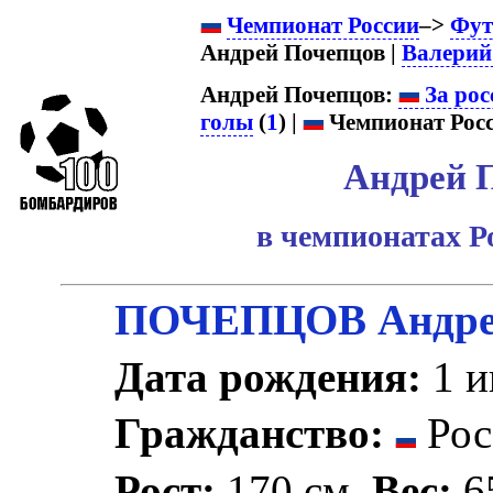
Чемпионат России
–>
Фут
Андрей Почепцов |
Валерий
Андрей Почепцов:
За рос
голы
(
1
) |
Чемпионат Росс
Андрей 
в чемпионатах Р
ПОЧЕПЦОВ Андрей
Дата рождения:
1 и
Гражданство:
Рос
Рост:
170 см.
Вес:
65