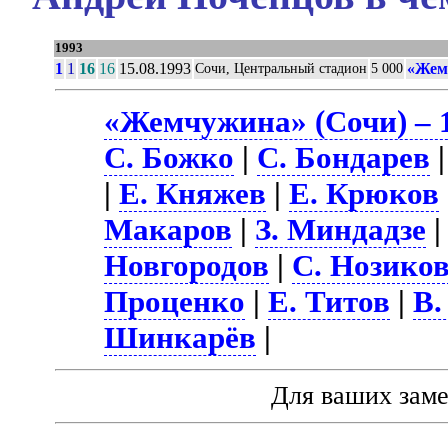
1993
1
1
16
16
15.08.1993
«Жем
Сочи, Центральный стадион
5 000
«Жемчужина» (Сочи) – 
С. Божко
|
С. Бондарев
|
Е. Княжев
|
Е. Крюков
Макаров
|
З. Миндадзе
Новгородов
|
С. Нозико
Проценко
|
Е. Титов
|
В.
Шинкарёв
|
Для ваших зам