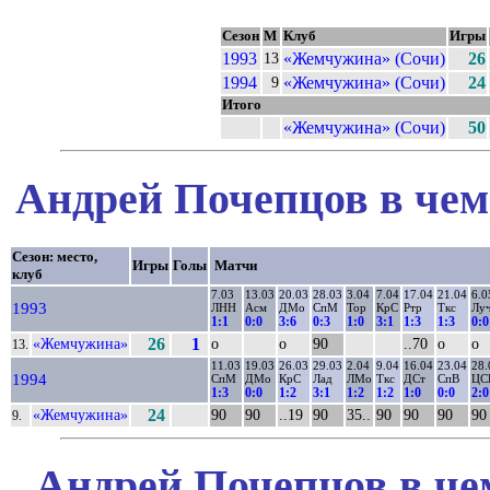
Сезон
М
Клуб
Игры
1993
«Жемчужина» (Сочи)
26
13
1994
«Жемчужина» (Сочи)
24
9
Итого
«Жемчужина» (Сочи)
50
Андрей Почепцов в чем
Сезон: место,
Игры
Голы
Матчи
клуб
7.03
13.03
20.03
28.03
3.04
7.04
17.04
21.04
6.0
1993
ЛНН
Асм
ДМо
СпМ
Тор
КрС
Ртр
Ткс
Лу
1:1
0:0
3:6
0:3
1:0
3:1
1:3
1:3
0:0
«Жемчужина»
26
1
о
о
90
..70
о
о
13.
11.03
19.03
26.03
29.03
2.04
9.04
16.04
23.04
28.
1994
СпМ
ДМо
КрС
Лад
ЛМо
Ткс
ДСт
СпВ
ЦС
1:3
0:0
1:2
3:1
1:2
1:2
1:0
0:0
2:0
«Жемчужина»
24
90
90
..19
90
35..
90
90
90
90
9.
Андрей Почепцов в че