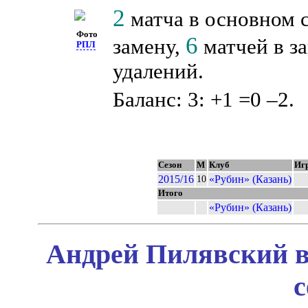
2
матча в основном 
Фото
6
замену,
матчей в з
РПЛ
удалений.
Баланс: 3: +1 =0 –2.
Сезон
М
Клуб
Иг
2015/16
«Рубин» (Казань)
10
Итого
«Рубин» (Казань)
Андрей Пилявский в
с