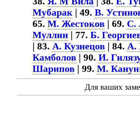
38.
Я. М'Вила
| 38.
Е. Т
Мубарак
| 49.
В. Устино
65.
М. Жестоков
| 69.
С.
Муллин
| 77.
Б. Георгие
| 83.
А. Кузнецов
| 84.
А.
Камболов
| 90.
И. Гиляз
Шарипов
| 99.
М. Канун
Для ваших зам