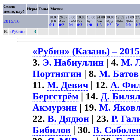
Сезон:
Игры
Голы
Матчи
место, клуб
18.07
26.07
3.08
10.08
15.08
24.08
30.08
12.09
21.09
27
2015/16
ЦСК
Амк
СпМ
Рст
Куб
Зен
Мрд
ЛМо
ДМо
Ур
0:1
0:2
0:1
0:3
1:0
1:3
1:2
3:1
0:0
1:
«Рубин»
3
10.
«Рубин» (Казань) – 2015
3.
Э. Набиуллин
| 4.
М. 
Портнягин
| 8.
М. Батов
11.
М. Девич
| 12.
А. Фи
Бергстрём
| 14.
Д. Биля
Акмурзин
| 19.
М. Яков
22.
В. Дядюн
| 23.
Р. Гал
Бибилов
| 30.
В. Соболе