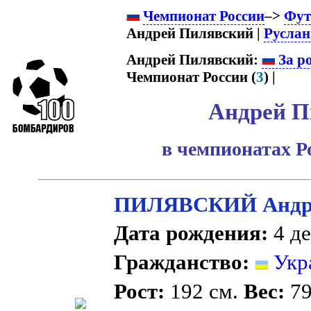
Чемпионат России
–>
Фут
Андрей Пилявский |
Руслан
Андрей Пилявский:
За р
Чемпионат России (
3
) |
Андрей П
в чемпионатах Р
ПИЛЯВСКИЙ Андре
Дата рождения:
4 де
Гражданство:
Укр
Рост:
192 см.
Вес:
79