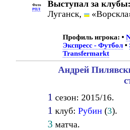
Выступал за клубы
Фото
РПЛ
Луганск,
«Ворскла
Профиль игрока:
•
N
Экспресс - Футбол
•
Transfermarkt
Андрей Пилявски
с
1
сезон: 2015/16.
1
клуб:
Рубин
(
3
).
3
матча.