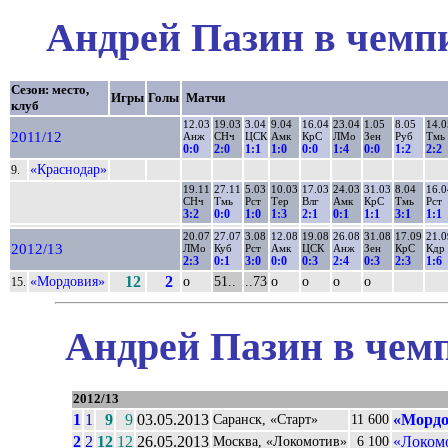
Андрей Пазин в чемпи
Сезон: место,
Игры
Голы
Матчи
клуб
12.03
19.03
3.04
9.04
16.04
23.04
1.05
8.05
14.0
2011/12
Анж
СНч
ЦСК
Амк
КрС
ЛМо
Зен
Руб
Тмь
0:0
2:0
1:1
1:0
0:0
1:4
0:0
1:2
2:2
«Краснодар»
9.
19.11
27.11
5.03
10.03
17.03
24.03
31.03
8.04
16.0
СНч
Тмь
Рст
Тер
Влг
Амк
КрС
Тмь
Рст
3:2
0:0
1:0
1:3
2:1
0:1
1:1
3:1
1:1
20.07
27.07
3.08
12.08
19.08
26.08
31.08
17.09
21.0
2012/13
ЛМо
Куб
Рст
Амк
ЦСК
Анж
Зен
КрС
Кдр
2:3
0:1
3:0
0:0
0:3
2:4
0:3
2:3
1:6
«Мордовия»
12
2
о
51..
..73
о
о
о
о
15.
Андрей Пазин в чемп
2012/13
1
1
9
9
03.05.2013
«Мордо
Саранск, «Старт»
11 600
2
2
12
12
26.05.2013
«Локом
Москва, «Локомотив»
6 100