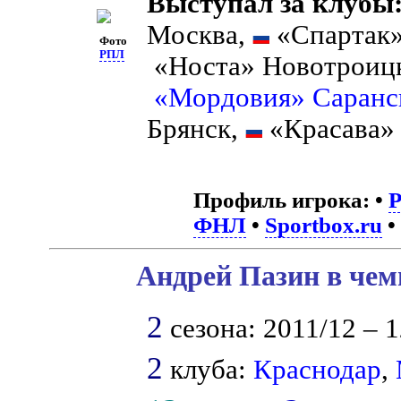
Выступал за клубы
Москва,
«Спартак»
Фото
РПЛ
«Носта» Новотроиц
«Мордовия» Саранс
Брянск,
«Красава»
Профиль игрока:
•
ФНЛ
•
Sportbox.ru
•
Андрей Пазин в чем
2
сезона: 2011/12 – 1
2
клуба:
Краснодар
,