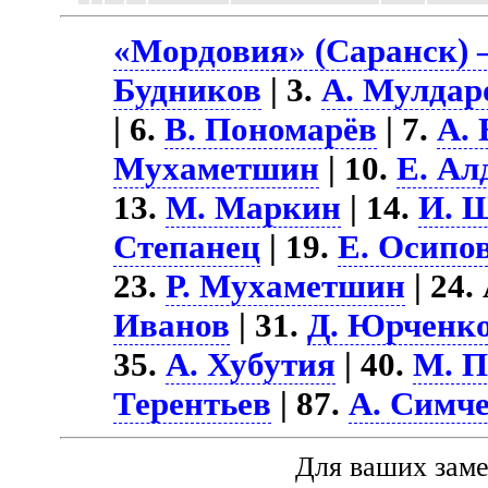
«Мордовия» (Саранск) –
Будников
| 3.
А. Мулдар
| 6.
В. Пономарёв
| 7.
А. 
Мухаметшин
| 10.
Е. Ал
13.
М. Маркин
| 14.
И. 
Степанец
| 19.
Е. Осипо
23.
Р. Мухаметшин
| 24.
Иванов
| 31.
Д. Юрченк
35.
А. Хубутия
| 40.
М. П
Терентьев
| 87.
А. Симч
Для ваших зам