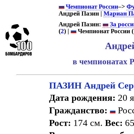
Чемпионат России
–>
Фу
Андрей Пазин |
Мариан П
Андрей Пазин:
За росси
(
2
) |
Чемпионат России (
Андре
в чемпионатах Р
ПАЗИН Андрей Сер
Дата рождения:
20 я
Гражданство:
Рос
Рост:
174 см.
Вес:
65