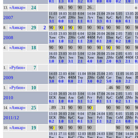
0:1
1:3
0:0
3:2
0:0
0:0
0:0
0:2
1:0
1
«Амкар»
24
69..
90
90
26..
о
13.
11.03
18.03
31.03
8.04
14.04
21.04
29.04
5.05
13.05
2
2007
Рст
СпМ
ДМо
Зен
Луч
Тмь
КрС
Куб
Руб
Ц
3:1
0:0
1:1
1:1
0:1
3:3
0:1
0:0
0:1
1
«Амкар»
29
2
90
90
90
90
90
90
90
90
90
9
8.
||
||
||
1
15.03
23.03
30.03
6.04
12.04
20.04
26.04
2.05
7.05
1
2008
Хим
СНч
ДМо
СпМ
ФКМ
Руб
Шин
КрС
Сат
Т
3:0
1:0
1:2
1:1
2:0
0:1
2:0
0:2
1:0
1
«Амкар»
18
90
90
90
90
90
90
90
90
90
9
4.
||
||
16.03
23.03
30.03
5.04
12.04
20.04
25.04
2.05
6.05
1
ЛМо
Луч
Зен
Тмь
Хим
Амк
ДМо
СпМ
ФКМ
С
1:0
1:0
3:1
2:1
4:0
1:0
2:0
0:3
2:1
0
«Рубин»
7
1.
14.03
22.03
4.04
11.04
19.04
25.04
2.05
11.05
16.05
2
2009
Куб
СНч
ФКМ
Тер
ДМо
СпМ
Сат
Тмь
Амк
Л
3:0
0:0
0:0
2:1
3:0
0:2
5:0
4:0
2:2
2
«Рубин»
10
..46
90
90
1.
12.03
20.03
26.03
3.04
11.04
17.04
26.04
2.05
5.05
1
2010
ЦСК
Анж
Ала
Сиб
Рст
Руб
КрС
СпМ
ДМо
З
0:1
1:0
0:0
3:1
1:2
0:1
1:1
0:2
1:1
0
«Амкар»
25
..89
..31
90
90
90
90
90
90
9
14.
||
13.03
20.03
2.04
9.04
17.04
24.04
1.05
8.05
15.05
2
2011/12
ЦСК
ЛМо
КрС
Кдр
Зен
Руб
Тмь
СпМ
ДМо
Р
0:2
1:0
1:1
0:1
1:3
1:1
1:2
2:1
0:0
0
«Амкар»
19
90
90
90
90
90
90
90
9
10.
||
19.11
27.11
6.03
12.03
18.03
24.03
1.04
7.04
14.04
2
Влг
Рст
КрС
СНч
Тмь
Кдр
Тер
Рст
КрС
С