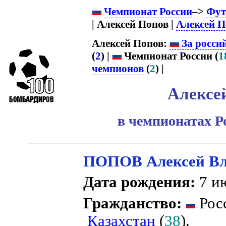
Чемпионат России
–>
Фут
| Алексей Попов |
Алексей П
Алексей Попов:
За росси
(
2
) |
Чемпионат России (
1
чемпионов
(
2
) |
Алексе
в чемпионатах Р
ПОПОВ Алексей Вл
Дата рождения:
7 ию
Гражданство:
Росс
Казахстан
(
38
).