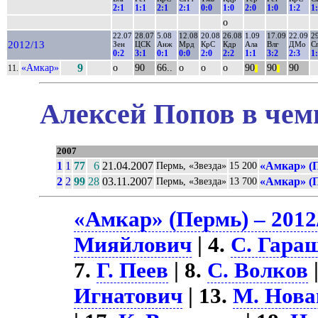
2:1
1:1
2:1
2:1
0:0
1:0
2:0
1:0
1:2
1
о
22.07
28.07
5.08
12.08
20.08
26.08
1.09
17.09
22.09
2
2012/13
Зен
ЦСК
Анж
Мрд
КрС
Кдр
Ала
Влг
ДМо
С
0:2
3:1
0:1
0:0
2:0
2:2
1:1
3:2
2:3
1
«Амкар»
9
о
90
66..
о
о
о
90
90
90
11.
||
||
Алексей Попов в чем
2007
1
1
77
6
21.04.2007
«Амкар» (
Пермь, «Звезда»
15 200
2
2
99
28
03.11.2007
«Амкар» (
Пермь, «Звезда»
13 700
«Амкар» (Пермь) – 2012
Мияйлович
| 4.
С. Гара
7.
Г. Пеев
| 8.
С. Волков
Игнатович
| 13.
М. Нова