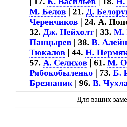
| 17.
К. Васильев
| 18.
Н.
М. Белов
| 21.
Д. Белору
Черенчиков
| 24. А. Поп
32.
Дж. Нейхолт
| 33.
М.
Панцырев
| 38.
В. Алей
Тюкалов
| 44.
Н. Пермя
57.
А. Селихов
| 61.
М. 
Рябокобыленко
| 73.
Б. 
Брезнаник
| 96.
В. Чухл
Для ваших зам