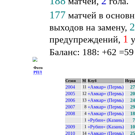
188
2
матчей,
гола.
177
матчей в основн
выходов на замену,
1
предупреждений,
у
Баланс: 188: +62 =59
Фото
РПЛ
Сезон
М
Клуб
Игры
2004
«Амкар» (Пермь)
27
11
2005
«Амкар» (Пермь)
20
12
2006
«Амкар» (Пермь)
24
13
2007
«Амкар» (Пермь)
29
8
2008
«Амкар» (Пермь)
18
4
«Рубин» (Казань)
7
1
2009
«Рубин» (Казань)
10
1
2010
«Амкар» (Пермь)
25
14