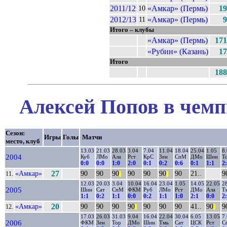
2011/12
«Амкар» (Пермь)
19
10
2012/13
«Амкар» (Пермь)
9
11
Итого – клубы
«Амкар» (Пермь)
171
«Рубин» (Казань)
17
Итого
188
Алексей Попов в чемп
Сезон:
Игры
Голы
Матчи
место, клуб
13.03
21.03
28.03
3.04
7.04
11.04
18.04
25.04
1.05
8
2004
Куб
ЛМо
Ала
Рст
КрС
Зен
СпМ
ДМо
Шин
Т
0:0
0:0
1:0
2:0
0:1
0:2
0:6
0:1
1:1
2
«Амкар»
27
90
90
90
90
90
90
90
21..
9
11.
||
||
12.03
20.03
3.04
10.04
16.04
23.04
1.05
14.05
22.05
2
2005
Шин
Сат
СпМ
ФКМ
Руб
ЛМо
Рст
ДМо
Ала
Т
1:1
0:2
1:1
0:0
0:2
1:1
1:0
2:1
0:0
2
«Амкар»
20
90
90
90
90
90
90
90
41..
90
9
12.
||
||
17.03
26.03
31.03
9.04
16.04
22.04
30.04
6.05
13.05
7
2006
ФКМ
Зен
Тор
ДМо
Шин
Тмь
Сат
ЦСК
Рст
С