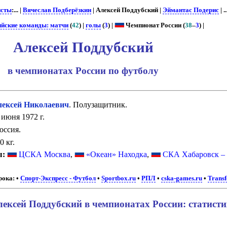
исты
:... |
Вячеслав Подберёзкин
| Алексей Поддубский |
Эймантас Подерис
| ..
ийские команды: матчи
(
42
) |
голы
(
3
) |
Чемпионат России (
38
–
3
) |
Алексей Поддубский
в чемпионатах России по футболу
ксей Николаевич
. Полузащитник.
июня 1972 г.
оссия.
0 кг.
ы:
ЦСКА Москва
,
«Океан» Находка
,
СКА Хабаровск –
рока:
•
Спорт-Экспресс - Футбол
•
Sportbox.ru
•
РПЛ
•
cska-games.ru
•
Trans
ексей Поддубский в чемпионатах России: статист