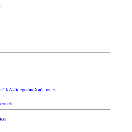
.
 «СКА-Энергия» Хабаровск
.
fermarkt
ика