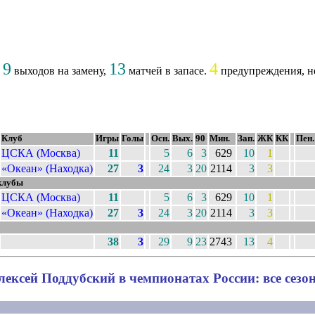
9
13
4
,
выходов на замену,
матчей в запасе.
предупреждения, не
Клуб
Игры
Голы
Осн.
Вых.
90
Мин.
Зап.
ЖК
КК
Пен.
ЦСКА (Москва)
11
5
6
3
629
10
1
«Океан» (Находка)
27
3
24
3
20
2114
3
3
клубы
ЦСКА (Москва)
11
5
6
3
629
10
1
«Океан» (Находка)
27
3
24
3
20
2114
3
3
38
3
29
9
23
2743
13
4
лексей Поддубский в чемпионатах России: все сезо