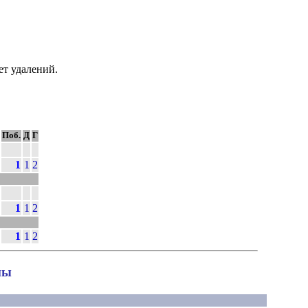
т удалений.
Поб.
Д
Г
1
1
2
1
1
2
1
1
2
ны