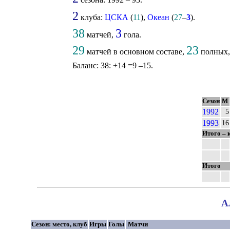
2
клуба:
ЦСКА
(
11
),
Океан
(
27
–
3
).
38
3
матчей,
гола.
29
23
матчей в основном составе,
полных
Баланс: 38: +14 =9 –15.
Сезон
М
1992
5
1993
16
Итого – 
Итого
А
Сезон: место, клуб
Игры
Голы
Матчи