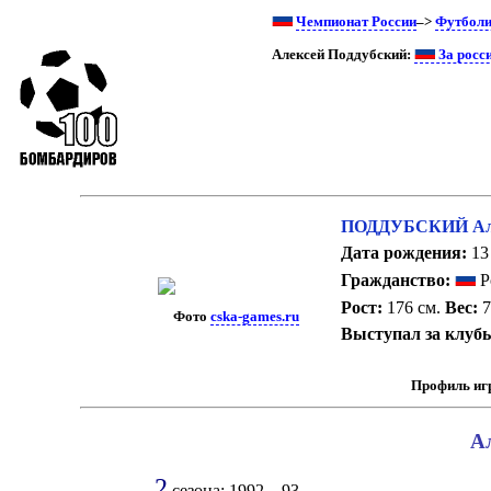
Чемпионат России
–>
Футбол
Алексей Поддубский:
За росс
ПОДДУБСКИЙ Але
Дата рождения:
13 
Гражданство:
Р
Рост:
176 см.
Вес:
7
Фото
cska-games.ru
Выступал за клуб
Профиль иг
Ал
2
сезона: 1992 – 93.