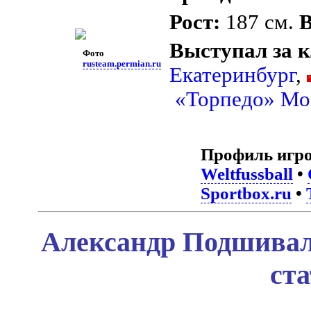
Рост:
187 см.
В
Выступал за 
Фото
rusteam.permian.ru
Екатеринбург
,
«Торпедо» Мо
Профиль игро
Weltfussball
•
Sportbox.ru
•
Александр Подшивал
ст