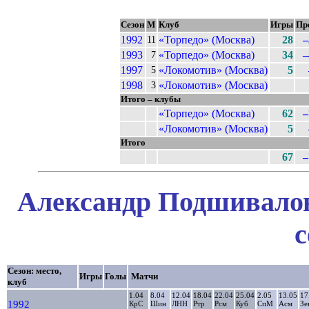
Сезон
М
Клуб
Игры
Пр
1992
«Торпедо» (Москва)
28
–
11
1993
«Торпедо» (Москва)
34
–
7
1997
«Локомотив» (Москва)
5
5
1998
«Локомотив» (Москва)
3
Итого – клубы
«Торпедо» (Москва)
62
–
«Локомотив» (Москва)
5
Итого
67
–
Александр Подшивалов
с
Сезон: место,
Игры
Голы
Матчи
клуб
1.04
8.04
12.04
18.04
22.04
25.04
2.05
13.05
17
1992
КрС
Шин
ЛНН
Ртр
Рсм
Куб
СпМ
Асм
Зе