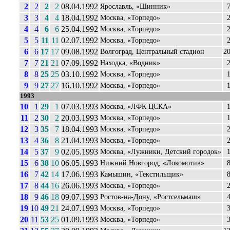
2
2
2
2
08.04.1992
Ярославль, «Шинник»
3
3
4
4
18.04.1992
Москва, «Торпедо»
4
4
6
6
25.04.1992
Москва, «Торпедо»
5
5
11
11
02.07.1992
Москва, «Торпедо»
6
6
17
17
09.08.1992
Волгоград, Центральный стадион
20
7
7
21
21
07.09.1992
Находка, «Водник»
8
8
25
25
03.10.1992
Москва, «Торпедо»
9
9
27
27
16.10.1992
Москва, «Торпедо»
1993
10
1
29
1
07.03.1993
Москва, «ЛФК ЦСКА»
11
2
30
2
20.03.1993
Москва, «Торпедо»
12
3
35
7
18.04.1993
Москва, «Торпедо»
13
4
36
8
21.04.1993
Москва, «Торпедо»
14
5
37
9
02.05.1993
Москва, «Лужники, Детский городок»
15
6
38
10
06.05.1993
Нижний Новгород, «Локомотив»
16
7
42
14
17.06.1993
Камышин, «Текстильщик»
17
8
44
16
26.06.1993
Москва, «Торпедо»
18
9
46
18
09.07.1993
Ростов-на-Дону, «Ростсельмаш»
19
10
49
21
24.07.1993
Москва, «Торпедо»
20
11
53
25
01.09.1993
Москва, «Торпедо»