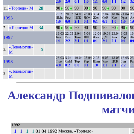
2:0
2:0
0:1
1:0
1:1
0:0
1:1
1:2
3:
«Торпедо» М
28
90
90
90
90
90
90
90
90
9
11.
0
0
0
0
7.03
20.03
24.03
28.03
3.04
7.04
18.04
21.04
2.
1993
ЛМо
Рсм
ЦСК
ДСт
Жем
СпВ
Кмз
Урм
А
1:0
0:0
2:1
0:1
0:1
0:1
1:0
1:0
1:
«Торпедо» М
34
90
90
90
90
90
90
90
90
9
7.
0
0
0
0
16.03
22.03
2.04
5.04
12.04
19.04
23.04
3.05
10
1997
Бал
Рсм
Тюм
ЛНН
Фкл
ДМо
Ала
Ртр
Ж
1:1
2:2
3:1
1:1
0:1
2:1
2:1
0:1
0:
«Локомотив»
5
5.
М
28.03
5.04
19.04
25.04
2.05
9.05
13.05
16.05
23
1998
Тюм
СпМ
Тор
Ртр
Шин
Чрм
ЦСК
Зен
Рс
4:0
0:2
0:0
0:1
1:0
1:1
2:1
2:2
1:
«Локомотив»
3.
М
Александр Подшивалов
матчи
1992
1
1
1
1
01.04.1992
Москва, «Торпедо»