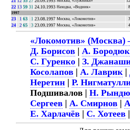
21
12
55
27
20.09.1993
Москва, «Лужники»
12
22
13
59
31
24.10.1993
Находка, «Водник»
1997
23
1
63
1
23.08.1997
Москва, «Локомотив»
24
2
65
3
23.09.1997
Москва, «Локомотив»
«Локомотив» (Москва) 
Д. Борисов
|
А. Бородюк
С. Гуренко
|
З. Джанаш
Косолапов
|
А. Лаврик
|
Неретин
|
Р. Нигматулл
Подшивалов |
Н. Рынд
Сергеев
|
А. Смирнов
|
А
Е. Харлачёв
|
С. Хотеев