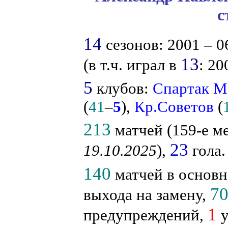
с
14
сезонов: 2001 – 06
13
(в т.ч. играл в
: 20
5
клубов:
Спартак М
(
41
–
5
),
Кр.Советов
(
213
матчей (159-е ме
23
19.10.2025
),
гола.
140
матчей в основн
7
выхода на замену,
1
предупреждений,
у