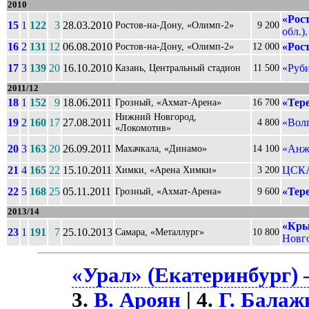
2010
«Рост
15
1
122
3
28.03.2010
Ростов-на-Дону, «Олимп-2»
9 200
обл.).
16
2
131
12
06.08.2010
«Рост
Ростов-на-Дону, «Олимп-2»
12 000
17
3
139
20
16.10.2010
«Руби
Казань, Центральный стадион
11 500
2011/12
18
1
152
9
18.06.2011
«Тер
Грозный, «Ахмат-Арена»
16 700
Нижний Новгород,
19
2
160
17
27.08.2011
«Вол
4 800
«Локомотив»
20
3
163
20
26.09.2011
«Анж
Махачкала, «Динамо»
14 100
21
4
165
22
15.10.2011
ЦСКА
Химки, «Арена Химки»
3 200
22
5
168
25
05.11.2011
«Тер
Грозный, «Ахмат-Арена»
9 600
2013/14
«Кры
23
1
191
7
25.10.2013
Самара, «Металлург»
10 800
Новго
«Урал» (Екатеринбург) 
3.
В. Ароян
| 4.
Г. Балаж