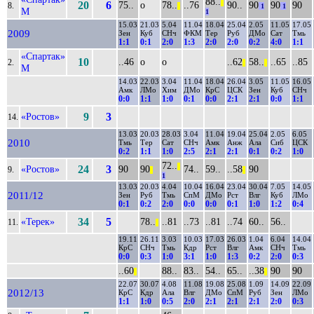
88..
||
20
6
75..
о
78..
..76
90..
90
90
90
8.
||
1
1
М
1
15.03
21.03
5.04
11.04
18.04
25.04
2.05
11.05
17.05
2009
Зен
Куб
СНч
ФКМ
Тер
Руб
ДМо
Сат
Тмь
1:1
0:1
2:0
1:3
2:0
2:0
0:2
4:0
1:1
«Спартак»
10
..46
о
о
..62
58..
..65
..85
2.
||
||
М
14.03
22.03
3.04
11.04
18.04
26.04
3.05
11.05
16.05
Амк
ЛМо
Хим
ДМо
КрС
ЦСК
Зен
Куб
СНч
0:0
1:1
1:0
0:1
0:0
2:1
2:1
0:0
1:1
«Ростов»
9
3
14.
13.03
20.03
28.03
3.04
11.04
19.04
25.04
2.05
6.05
2010
Тмь
Тер
Сат
СНч
Амк
Анж
Ала
Сиб
ЦСК
0:2
1:1
1:0
2:5
2:1
2:1
0:1
0:2
1:0
72..
||
«Ростов»
24
3
90
90
74..
59..
..58
90
9.
||
||
1
13.03
20.03
4.04
10.04
16.04
23.04
30.04
7.05
14.05
2011/12
Зен
Руб
Тмь
СпМ
ДМо
Рст
Влг
Куб
ЛМо
0:1
0:2
2:0
0:0
0:0
0:1
1:0
1:2
0:4
«Терек»
34
5
78..
..81
..73
..81
..74
60..
56..
11.
||
19.11
26.11
3.03
10.03
17.03
26.03
1.04
6.04
14.04
КрС
СНч
Тмь
Кдр
Рст
Влг
Амк
СНч
Тмь
0:0
0:3
1:0
3:1
1:0
1:3
0:2
2:0
0:3
..60
88..
83..
54..
65..
..38
90
90
||
||
22.07
30.07
4.08
11.08
19.08
25.08
1.09
14.09
22.09
2012/13
КрС
Кдр
Ала
Влг
ДМо
СпМ
Руб
Зен
ЛМо
1:1
1:0
0:5
2:0
2:1
2:1
2:1
2:0
0:3