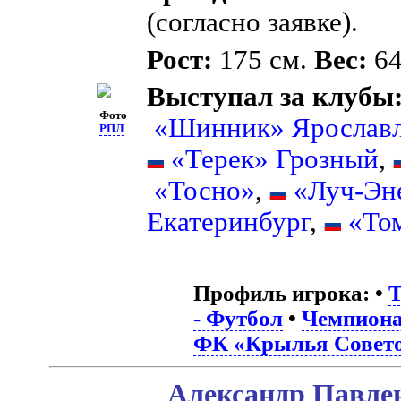
(согласно заявке).
Рост:
175 см.
Вес:
64
Выступал за клубы
Фото
«Шинник» Ярослав
РПЛ
«Терек» Грозный
,
«Тосно»
,
«Луч-Эн
Екатеринбург
,
«То
Профиль игрока:
•
T
- Футбол
•
Чемпиона
ФК «Крылья Совет
Александр Павлен