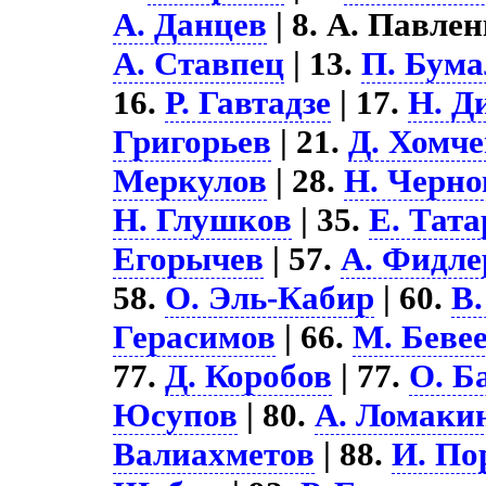
А. Данцев
| 8. А. Павлен
А. Ставпец
| 13.
П. Бума
16.
Р. Гавтадзе
| 17.
Н. Д
Григорьев
| 21.
Д. Хомч
Меркулов
| 28.
Н. Черно
Н. Глушков
| 35.
Е. Тат
Егорычев
| 57.
А. Фидле
58.
О. Эль-Кабир
| 60.
В.
Герасимов
| 66.
М. Беве
77.
Д. Коробов
| 77.
О. Б
Юсупов
| 80.
А. Ломаки
Валиахметов
| 88.
И. По