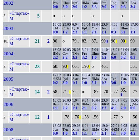
2002
Рсм
Шин
КрС
ЛМо
Анж
Ртр
Тор
ЦСК
Ала
0:0
3:0
2:0
1:2
3:3
2:0
2:1
0:3
3:4
«Спартак»
5
о
о
о
о
о
3.
М
15.03
23.03
6.04
13.04
19.04
23.04
4.05
11.05
17.05
2003
ТМт
СпА
ЦСК
КрС
Ура
Зен
Тор
Шин
Ртр
0:0
1:2
2:3
1:1
2:1
1:1
0:3
3:1
1:1
«Спартак»
21
2
90
о
79..
83..
87..
90
90
90
90
10.
1
||
||
М
13.03
19.03
28.03
3.04
7.04
11.04
18.04
24.04
1.05
2004
ДМо
Сат
ТМт
Ртр
Шин
Тор
Амк
Руб
Зен
2:2
2:2
3:2
3:2
1:0
1:2
6:0
0:2
0:3
«Спартак»
23
68..
90
66..
..90
о
46..
55..
8.
||
||
М
12.03
20.03
3.04
10.04
17.04
23.04
1.05
15.05
22.05
2005
ФКМ
Руб
Амк
Рст
ДМо
Ала
Тер
Тмь
ЦСК
0:2
3:0
1:1
1:0
5:1
1:2
3:0
1:0
1:3
«Спартак»
85..
14
2
58..
71..
72..
о
..87
..70
..77
..77
2.
||
М
1
18.03
26.03
1.04
9.04
16.04
23.04
30.04
7.05
15.05
2006
Луч
СНч
ЦСК
ЛМо
Руб
ФКМ
Зен
Тор
ДМо
1:1
2:2
1:1
2:1
0:2
3:3
4:1
2:0
0:0
«Спартак»
12
1
..78
..76
..58
..56
..77
о
..56
2.
||
М
16.03
22.03
29.03
6.04
13.04
19.04
27.04
2.05
6.05
2008
Зен
Тмь
Хим
Амк
ДМо
СНч
ФКМ
Руб
Шин
0:0
1:0
3:3
1:1
3:4
2:1
1:1
3:0
4:2
«Спартак»