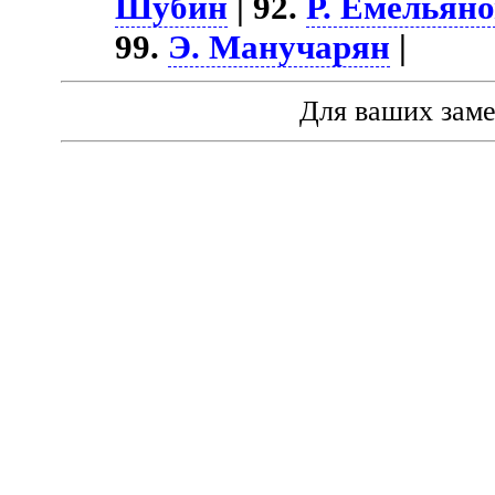
Шубин
| 92.
Р. Емельян
99.
Э. Манучарян
|
Для ваших зам