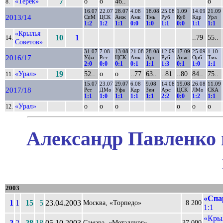
«Терек»
7
о
о
46..
о
8.
16.07
22.07
28.07
4.08
18.08
25.08
1.09
14.09
21.09
2013/14
СпМ
ЦСК
Анж
Амк
Тмь
Руб
Куб
Кдр
Урл
1:2
1:2
1:1
0:0
1:0
1:1
0:0
1:1
1:1
«Крылья
10
1
..79
55..
14.
Советов»
31.07
7.08
13.08
21.08
28.08
12.09
17.09
25.09
1.10
2016/17
Уфа
Рст
ЦСК
Амк
Арс
Руб
Анж
Орб
Тмь
2:0
0:0
0:1
0:1
1:1
1:3
0:1
1:0
1:1
«Урал»
19
52..
о
о
..77
63..
..81
..80
84..
75..
11.
15.07
23.07
29.07
6.08
9.08
14.08
19.08
26.08
11.09
2017/18
Рст
ДМо
Уфа
Кдр
Зен
Арс
ЦСК
ЛМо
СКА
1:1
1:0
1:1
1:1
1:1
2:2
0:0
1:2
1:1
«Урал»
о
о
о
о
о
о
12.
Александр Павленко 
2003
«Спа
1
1
15
5
23.04.2003
Москва, «Торпедо»
8 200
1:1
«Крыл
2
2
28
18
05.10.2003
Самара, «Металлург»
37 000