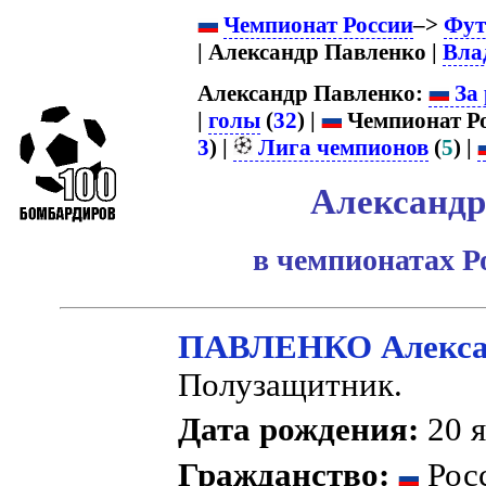
Чемпионат России
–>
Фут
| Александр Павленко |
Вла
Александр Павленко:
За 
|
голы
(
32
) |
Чемпионат Ро
3
) |
Лига чемпионов
(
5
) |
Александр
в чемпионатах Р
ПАВЛЕНКО Алексан
Полузащитник.
Дата рождения:
20 я
Гражданство:
Росс