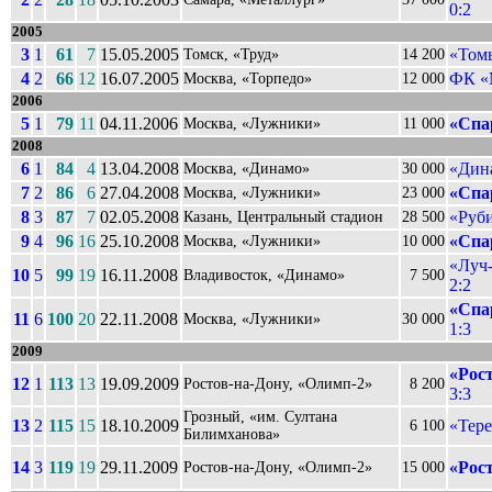
0:2
2005
3
1
61
7
15.05.2005
«Томь
Томск, «Труд»
14 200
4
2
66
12
16.07.2005
ФК «
Москва, «Торпедо»
12 000
2006
5
1
79
11
04.11.2006
«Спа
Москва, «Лужники»
11 000
2008
6
1
84
4
13.04.2008
«Дин
Москва, «Динамо»
30 000
7
2
86
6
27.04.2008
«Спа
Москва, «Лужники»
23 000
8
3
87
7
02.05.2008
«Руби
Казань, Центральный стадион
28 500
9
4
96
16
25.10.2008
«Спа
Москва, «Лужники»
10 000
«Луч-
10
5
99
19
16.11.2008
Владивосток, «Динамо»
7 500
2:2
«Спа
11
6
100
20
22.11.2008
Москва, «Лужники»
30 000
1:3
2009
«Рост
12
1
113
13
19.09.2009
Ростов-на-Дону, «Олимп-2»
8 200
3:3
Грозный, «им. Султана
13
2
115
15
18.10.2009
«Тере
6 100
Билимханова»
14
3
119
19
29.11.2009
«Рост
Ростов-на-Дону, «Олимп-2»
15 000