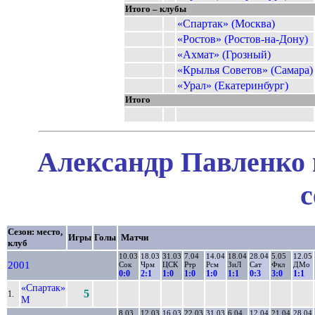
Итого – клубы
«Спартак» (Москва)
«Ростов» (Ростов-на-Дону)
«Ахмат» (Грозный)
«Крылья Советов» (Самара)
«Урал» (Екатеринбург)
Итого
Александр Павленко 
с
Сезон: место,
Игры
Голы
Матчи
клуб
10.03
18.03
31.03
7.04
14.04
18.04
28.04
5.05
12.05
2001
Сок
Чрм
ЦСК
Ртр
Рсм
ЗиЛ
Сат
Фкл
ДМо
0:0
2:1
1:0
1:0
1:0
1:1
0:3
3:0
1:1
«Спартак»
5
1.
М
8.03
12.03
16.03
22.03
31.03
6.04
12.04
21.04
28.04