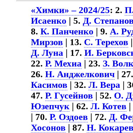
«Химки» – 2024/25
: 2.
П
Исаенко
| 5.
Д. Степано
8.
К. Панченко
| 9.
А. Ру
Мирзов
| 13.
С. Терехов
|
Д. Луна
| 17.
И. Берковс
22.
Р. Мехиа
| 23.
З. Вол
26.
Н. Анджелкович
| 27
Касимов
| 32.
Л. Вера
| 3
47.
Р. Гусейнов
| 52.
О. Д
Юзепчук
| 62.
Л. Котев
|
| 70.
Р. Оздоев
| 72.
Д. Фе
Хосонов
| 87.
Н. Кокаре