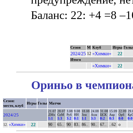
Баланс: 22: +4 =8 –1
Сезон
М
Клуб
Игры
Голы
2024/25
«Химки»
22
12
Итого
«Химки»
22
Ориньо в чемпиона
Сезон:
Игры
Голы
Матчи
место, клуб
21.07
28.07
3.08
9.08
18.08
24.08
31.08
15.09
22.09
29.
2024/25
ДМх
СпМ
Руб
НН
Зен
Ахм
ЦСК
Акр
Орб
Кр
1:1
1:3
3:2
0:1
1:1
3:3
0:2
0:3
0:0
0:0
«Химки»
22
90
65..
90
83..
86..
90..
67..
..62
о
12.