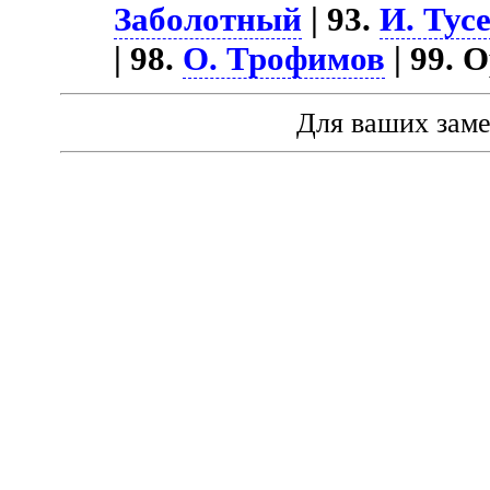
Заболотный
| 93.
И. Тус
| 98.
О. Трофимов
| 99. 
Для ваших зам