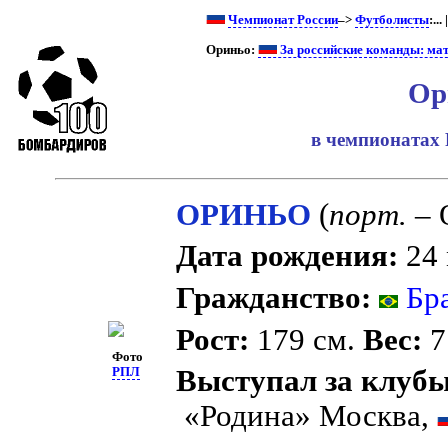
Чемпионат России
–>
Футболисты
:... 
Ориньо:
За российские команды: ма
Ор
в чемпионатах 
ОРИНЬО
(
порт.
– 
Дата рождения:
24 
Гражданство:
Бра
Рост:
179 см.
Вес:
7
Фото
Выступал за клубы
РПЛ
«Родина» Москва,