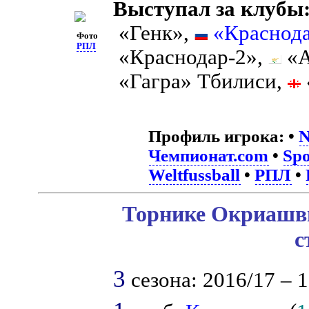
Выступал за клубы
«Генк»,
«Краснод
Фото
РПЛ
«Краснодар-2»,
«А
«Гагра» Тбилиси,
Профиль игрока:
•
N
Чемпионат.com
•
Spo
Weltfussball
•
РПЛ
•
Торнике Окриашви
с
3
сезона: 2016/17 – 1