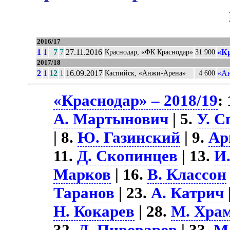
2016/17
1
1
7
7
27.11.2016
«К
Краснодар, «ФК Краснодар»
31 900
2017/18
2
1
12
1
16.09.2017
«Ан
Каспийск, «Анжи-Арена»
4 600
«Краснодар» – 2018/19
:
А. Мартынович
| 5.
У. С
| 8.
Ю. Газинский
| 9.
Ар
11.
Д. Скопинцев
| 13.
И
Марков
| 16.
В. Классон
Таранов
| 23.
А. Катрич
Н. Кокарев
| 28.
М. Хра
32.
Д. Пивоваров
| 33.
М