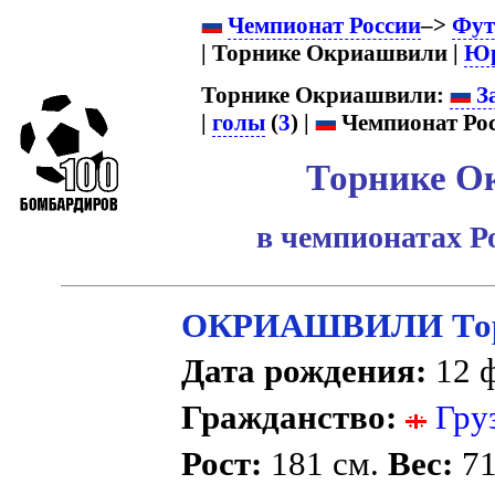
Чемпионат России
–>
Фут
| Торнике Окриашвили |
Юр
Торнике Окриашвили:
За
|
голы
(
3
) |
Чемпионат Рос
Торнике О
в чемпионатах Р
ОКРИАШВИЛИ То
Дата рождения:
12 ф
Гражданство:
Гру
Рост:
181 см.
Вес:
71