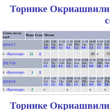
Торнике Окриашвили 
с
Сезон: место,
Игры
Голы
Матчи
клуб
1.08
8.08
13.08
21.08
28.08
11.09
18.09
24.09
2.10
2016/17
Тмь
Тер
КрС
СпМ
ЛМо
Уфа
Рст
ЦСК
Руб
3:0
4:0
1:1
0:2
1:2
0:0
2:1
1:1
1:0
«Краснодар»
11
1
..60
о
..76
4.
16.07
22.07
31.07
6.08
10.08
13.08
20.08
27.08
10.0
2017/18
Руб
Тос
СпМ
Урл
Ахм
Амк
Рст
ДМо
Уфа
2:1
2:0
0:2
1:1
3:2
1:1
0:0
2:0
1:0
«Краснодар»
3
1
4.
29.07
4.08
13.08
18.08
26.08
1.09
16.09
24.09
30.0
2018/19
Руб
Урл
Уфа
СпМ
Орб
ЛМо
Анж
КрС
ДМ
1:2
2:1
1:0
0:1
1:1
2:1
4:0
3:0
3:0
«Краснодар»
2
о
о
о
о
3.
Торнике Окриашвили 