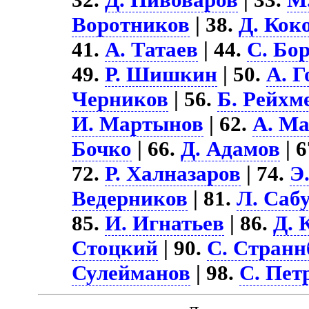
Воротников
| 38.
Д. Кок
41.
А. Татаев
| 44.
С. Бо
49.
Р. Шишкин
| 50.
А. Г
Черников
| 56.
Б. Рейхм
И. Мартынов
| 62.
А. М
Бочко
| 66.
Д. Адамов
| 
72.
Р. Халназаров
| 74.
Э
Ведерников
| 81.
Л. Саб
85.
И. Игнатьев
| 86.
Д.
Стоцкий
| 90.
С. Странн
Сулейманов
| 98.
С. Пет