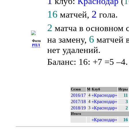
1
клуб:
Краснодар
(
1
16
2
матчей,
гола.
2
матча в основном 
6
на замену,
матчей в
Фото
РПЛ
нет удалений.
Баланс: 16: +7 =5 –4.
Сезон
М
Клуб
Игры
2016/17
«Краснодар»
11
4
2017/18
«Краснодар»
3
4
2018/19
«Краснодар»
2
3
Итого
«Краснодар»
16