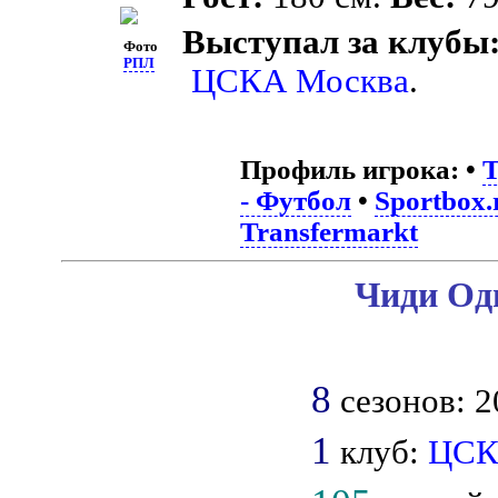
Выступал за клубы
Фото
РПЛ
ЦСКА Москва
.
Профиль игрока:
•
T
- Футбол
•
Sportbox.
Transfermarkt
Чиди Оди
8
сезонов: 2
1
клуб:
ЦС