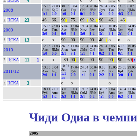
ЦСКА
4
о
о
о
..73
о
..78
3.
15.03
22.03
30.03
5.04
12.04
20.04
26.04
7.05
11.05
6.07
2008
Шин
КрС
Сат
Тер
СНч
ЛМо
Луч
Тмь
Хим
ДМо
1:1
2:0
1:0
0:1
0:1
0:0
3:1
0:0
4:3
0:2
ЦСКА
23
46..
66..
90
75..
69..
82..
90
46..
..46
2.
||
||
||
||
15.03
23.03
5.04
12.04
19.04
26.04
3.05
10.05
17.05
24.05
2009
Сат
Тмь
Амк
ЛМо
Хим
Рст
КрС
ДМо
Зен
Куб
3:0
0:1
0:0
4:1
3:0
1:2
3:1
2:1
2:1
0:1
ЦСКА
13
о
о
90
90
90
90
40..
о
о
о
5.
||
12.03
21.03
26.03
11.04
17.04
24.04
28.04
2.05
6.05
10.05
2010
Амк
ДМо
Анж
Ала
ЛМо
Сиб
Зен
Тмь
Рст
Тер
1:0
0:0
2:1
3:1
1:1
4:1
0:2
3:1
0:1
4:1
ЦСКА
11
1
о
о
..89
90
90
90
90
90
90
69
2.
||
||
||
1
10.04
13.03
3.04
17.04
24.04
30.04
8.05
15.05
25.05
29.05
Зен
2011/12
Амк
Кдр
Руб
Тмь
СпМ
ДМо
Рст
КрС
Куб
1:1
2:0
1:1
2:0
1:1
0:1
2:2
2:1
3:0
1:1
3:0
ЦСКА
3
о
о
о
3.
18.11
27.11
3.03
9.03
19.03
24.03
31.03
7.04
14.04
21.04
Руб
Анж
Зен
ДМо
СпМ
ЛМо
Куб
Анж
Зен
ДМо
1:2
1:2
2:2
1:1
2:1
0:2
1:1
0:0
0:2
0:1
Чиди Одиа в чемпи
2005