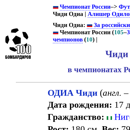
Чемпионат России
–>
Фут
Чиди Одиа |
Алишер Одило
Чиди Одиа:
За российски
Чемпионат России (
105
–
3
чемпионов
(
10
) |
Чиди
в чемпионатах Р
ОДИА Чиди
(
англ.
– 
Дата рождения:
17 д
Гражданство:
Ниг
Рост:
180 см.
Вес:
79