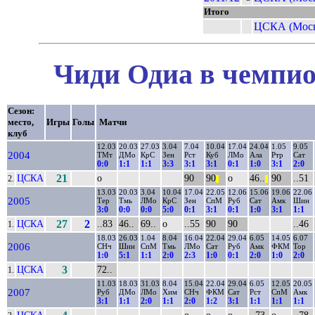
Итого
ЦСКА (Моск
Чиди Одиа в чемпио
Сезон:
место,
Игры
Голы
Матчи
клуб
12.03
20.03
27.03
3.04
7.04
10.04
17.04
24.04
1.05
9.05
2004
ТМт
ДМо
КрС
Зен
Рст
Куб
ЛМо
Ала
Ртр
Сат
0:0
1:1
1:1
3:3
3:1
3:1
0:1
1:0
3:1
2:0
ЦСКА
21
о
90
90
о
46..
90
..51
2.
||
||
13.03
20.03
3.04
10.04
17.04
22.05
12.06
15.06
19.06
22.06
2005
Тер
Тмь
ЛМо
КрС
Зен
СпМ
Руб
Сат
Амк
Шин
3:0
0:0
0:0
5:0
0:1
3:1
0:1
1:0
3:1
1:1
ЦСКА
27
2
..83
46..
69..
о
..55
90
90
..46
1.
18.03
26.03
1.04
8.04
16.04
22.04
29.04
6.05
14.05
6.07
2006
СНч
Шин
СпМ
Тмь
ЛМо
Сат
Руб
Амк
ФКМ
Тор
1:0
5:1
1:1
2:0
2:3
1:0
0:1
2:0
1:0
2:0
ЦСКА
3
72..
1.
11.03
18.03
31.03
8.04
15.04
22.04
29.04
6.05
12.05
20.05
2007
Руб
ДМо
ЛМо
Хим
СНч
ФКМ
Сат
Рст
СпМ
Амк
3:1
1:1
2:0
1:1
2:0
1:2
3:1
1:1
1:1
1:1