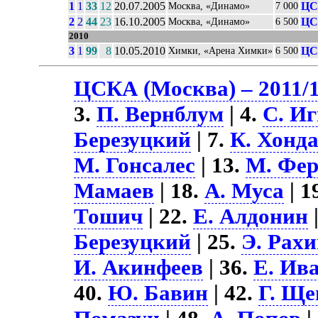
1
1
33
12
20.07.2005
ЦС
Москва, «Динамо»
7 000
2
2
44
23
16.10.2005
ЦС
Москва, «Динамо»
6 500
2010
3
1
99
8
10.05.2010
ЦС
Химки, «Арена Химки»
6 500
ЦСКА (Москва) – 2011/
3.
П. Вернблум
| 4.
С. И
Березуцкий
| 7.
К. Хонд
М. Гонсалес
| 13.
М. Фер
Мамаев
| 18.
А. Муса
| 1
Тошич
| 22.
Е. Алдонин
Березуцкий
| 25.
Э. Рах
И. Акинфеев
| 36.
Е. Ив
40.
Ю. Бавин
| 42.
Г. Щ