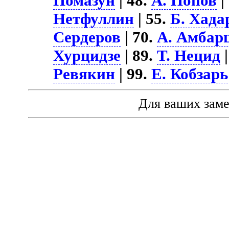
Помазун
| 48.
А. Попов
|
Нетфуллин
| 55.
Б. Хада
Сердеров
| 70.
А. Амбар
Хурцидзе
| 89.
Т. Нецид
|
Ревякин
| 99.
Е. Кобзарь
Для ваших зам