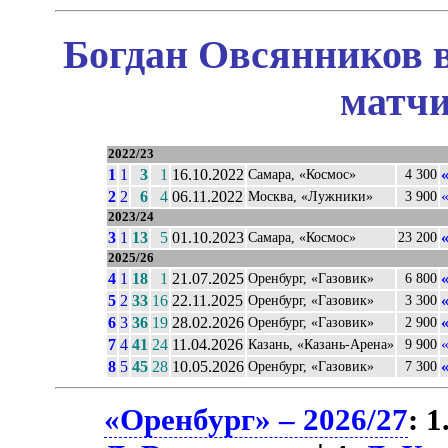
Богдан Овсянников в
матчи
2022/23
1
1
3
1
16.10.2022
Самара, «Космос»
4 300
2
2
6
4
06.11.2022
Москва, «Лужники»
3 900
2023/24
3
1
13
5
01.10.2023
Самара, «Космос»
23 200
2025/26
4
1
18
1
21.07.2025
Оренбург, «Газовик»
6 800
5
2
33
16
22.11.2025
Оренбург, «Газовик»
3 300
6
3
36
19
28.02.2026
Оренбург, «Газовик»
2 900
7
4
41
24
11.04.2026
Казань, «Казань-Арена»
9 900
8
5
45
28
10.05.2026
Оренбург, «Газовик»
7 300
«Оренбург» – 2026/27
: 