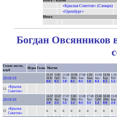
Итого – клубы
«Крылья Советов» (Самара)
«Оренбург»
Итого
Богдан Овсянников в
с
Сезон: место,
Игры
Голы
Матчи
клуб
31.07
5.08
11.08
19.08
27.08
1.09
15.09
24.09
1.10
2018/19
ЦСК
Орб
Рст
ЛМо
Ени
Анж
Арс
Кдр
Руб
0:0
0:3
1:0
0:1
0:1
1:0
0:4
0:3
1:2
«Крылья
13.
Советов»
14.07
20.07
27.07
3.08
12.08
17.08
25.08
30.08
15.0
2019/20
ЦСК
Арс
Уфа
ЛМо
Рст
Урл
СпМ
ДМо
Кдр
2:0
2:3
1:2
1:2
0:1
3:1
1:2
0:0
2:4
«Крылья
о
о
о
о
о
о
о
о
о
15.
Советов»