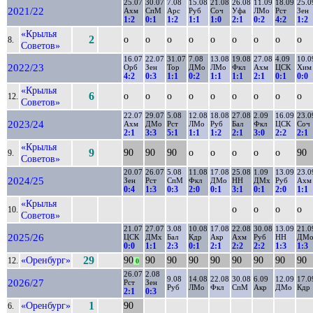
25.07
30.07
7.08
15.08
21.08
26.08
11.09
18.09
25.0
2021/22
Ахм
СпМ
Арс
Руб
Соч
Уфа
ЛМо
Рст
Зен
1:2
0:1
1:2
1:1
1:0
2:1
0:2
4:2
1:2
«Крылья
2
о
о
о
о
о
о
о
о
о
8.
Советов»
16.07
22.07
31.07
7.08
13.08
19.08
27.08
4.09
10.0
2022/23
Орб
Зен
Тор
ДМо
ЛМо
Фкл
Ахм
ЦСК
Хим
4:2
0:3
1:1
0:2
1:1
1:1
2:1
0:1
0:0
«Крылья
6
о
о
о
о
о
о
о
о
о
12.
Советов»
22.07
29.07
5.08
12.08
18.08
27.08
2.09
16.09
23.0
2023/24
Ахм
ДМо
Рст
ЛМо
Руб
Бал
Фкл
ЦСК
Соч
2:1
3:3
5:1
1:1
1:2
2:1
3:0
2:2
2:1
«Крылья
9
90
90
90
о
о
о
о
о
90
9.
Советов»
20.07
26.07
5.08
11.08
17.08
25.08
1.09
13.09
23.0
2024/25
Зен
Рст
СпМ
Фкл
ДМо
НН
ДМх
Руб
Ахм
0:4
1:3
0:3
2:0
0:1
3:1
0:1
2:0
1:1
«Крылья
о
о
о
о
10.
Советов»
21.07
27.07
3.08
10.08
17.08
22.08
30.08
13.09
21.0
2025/26
ЦСК
ДМх
Бал
Кдр
Акр
Ахм
Руб
НН
ДМ
0:0
1:1
2:3
0:1
2:1
2:2
2:2
1:3
1:3
«Оренбург»
29
90
90
90
90
90
90
90
90
90
12.
0
26.07
2.08
9.08
14.08
22.08
30.08
6.09
12.09
17.0
2026/27
Рст
Зен
Руб
ЛМо
Фкл
СпМ
Акр
ДМо
Кдр
2:1
0:3
«Оренбург»
1
90
6.