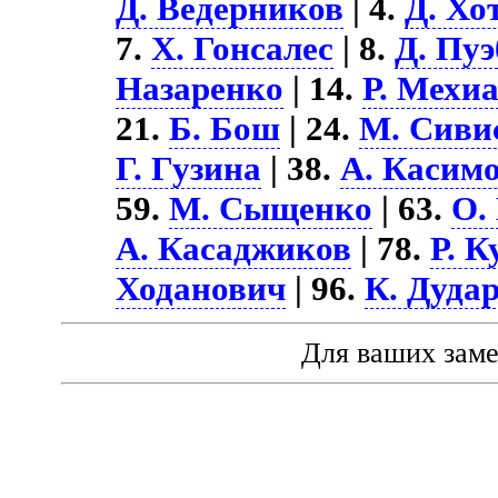
Д. Ведерников
| 4.
Д. Хо
7.
Х. Гонсалес
| 8.
Д. Пуэ
Назаренко
| 14.
Р. Мехи
21.
Б. Бош
| 24.
М. Сиви
Г. Гузина
| 38.
А. Касим
59.
М. Сыщенко
| 63.
О.
А. Касаджиков
| 78.
Р. К
Ходанович
| 96.
К. Дуда
Для ваших зам