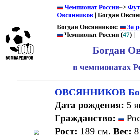
Чемпионат России
–>
Фут
Овсянников
| Богдан Овсян
Богдан Овсянников:
За р
Чемпионат России (
47
) |
Богдан О
в чемпионатах Р
ОВСЯННИКОВ Бог
Дата рождения:
5 я
Гражданство:
Рос
Рост:
189 см.
Вес:
8