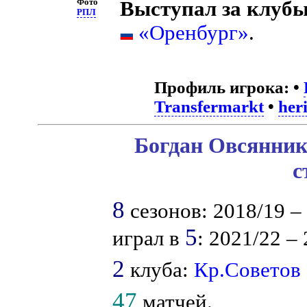
Фото
Выступал за клубы
РПЛ
«Оренбург»
.
Профиль игрока:
•
Transfermarkt
•
her
Богдан Овсянник
с
8
сезонов: 2018/19 – 1
5
играл в
: 2021/22 – 
2
клуба:
Кр.Советов
47
матчей.