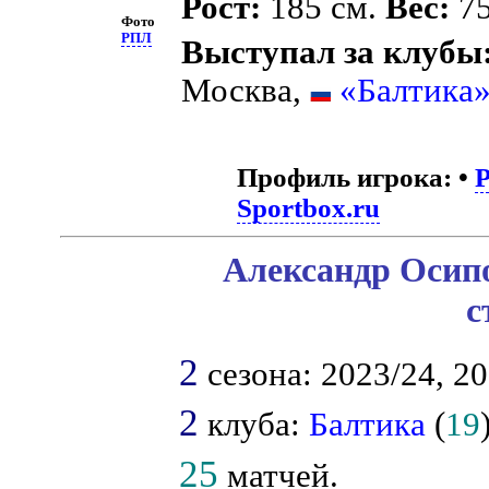
Рост:
185 см.
Вес:
75
Фото
РПЛ
Выступал за клубы
Москва,
«Балтика
Профиль игрока:
•
Sportbox.ru
Александр Осипо
с
2
сезона: 2023/24, 20
2
клуба:
Балтика
(
19
25
матчей.