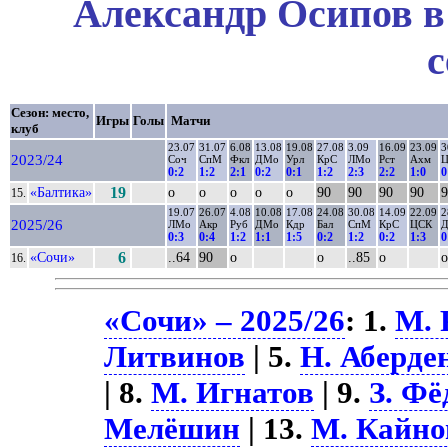
Александр Осипов в
с
Сезон: место,
Игры
Голы
Матчи
клуб
23.07
31.07
6.08
13.08
19.08
27.08
3.09
16.09
23.09
3
2023/24
Соч
СпМ
Фкл
ДМо
Урл
КрС
ЛМо
Рст
Ахм
0:2
1:2
2:1
0:2
0:1
1:2
2:3
2:2
1:0
0
«Балтика»
19
о
о
о
о
о
90
90
90
90
9
15.
19.07
26.07
4.08
10.08
17.08
24.08
30.08
14.09
22.09
2
2025/26
ЛМо
Акр
Руб
ДМо
Кдр
Бал
СпМ
КрС
ЦСК
0:3
0:4
1:2
1:1
1:5
0:2
1:2
0:2
1:3
0
«Сочи»
6
..64
90
о
о
..85
о
о
16.
«Сочи» – 2025/26
: 1.
М. 
Литвинов
| 5.
Н. Аберде
| 8.
М. Игнатов
| 9.
З. Фё
Мелёшин
| 13.
М. Кайно