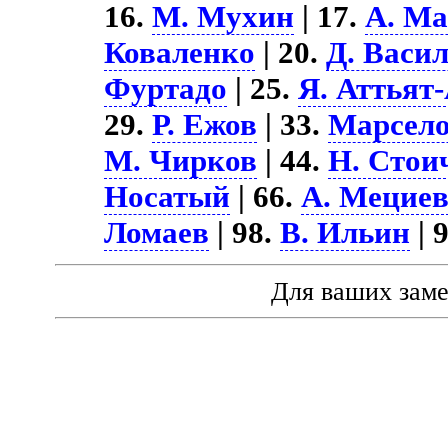
16.
М. Мухин
| 17.
А. М
Коваленко
| 20.
Д. Васи
Фуртадо
| 25.
Я. Аттьят
29.
Р. Ежов
| 33.
Марсело
М. Чирков
| 44.
Н. Стои
Носатый
| 66.
А. Мецие
Ломаев
| 98.
В. Ильин
| 
Для ваших зам