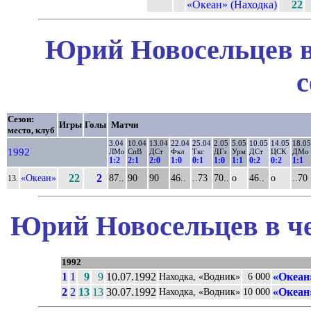
«Океан» (Находка)
22
Юрий Новосельцев в
с
Сезон:
Игры
Голы
Матчи
место, клуб
3.04
10.04
13.04
22.04
25.04
2.05
5.05
10.05
14.05
18.05
1992
ЛМо
СпВ
ДСт
Фкл
Ткс
ДГз
Урм
ДСт
ЦСК
ДМо
1:2
2:1
2:0
1:0
0:1
1:0
1:1
0:2
0:2
1:1
«Океан»
22
2
87..
90
90
46..
..73
70..
о
46..
о
..70
13.
Юрий Новосельцев в че
1992
1
1
9
9
10.07.1992
«Океан
Находка, «Водник»
6 000
2
2
13
13
30.07.1992
«Океан
Находка, «Водник»
10 000