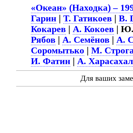
«Океан» (Находка) – 19
Гарин
|
Т. Гатикоев
|
В.
Кокарев
|
А. Кокоев
| Ю.
Рябов
|
А. Семёнов
|
А. 
Соромытько
|
М. Строг
И. Фатин
|
А. Харасаха
Для ваших зам