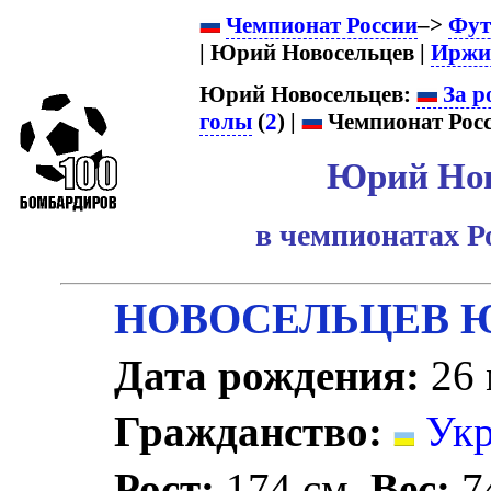
Чемпионат России
–>
Фут
| Юрий Новосельцев |
Иржи
Юрий Новосельцев:
За р
голы
(
2
) |
Чемпионат Росс
Юрий Нов
в чемпионатах Р
НОВОСЕЛЬЦЕВ 
Дата рождения:
26 
Гражданство:
Укр
Рост:
174 см.
Вес:
74