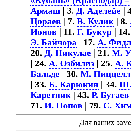
«Кубань» (Краснодар) –
Армаш
| 3.
Д. Аделейе
| 
Цораев
| 7.
В. Кулик
| 8.
Ионов
| 11.
Г. Букур
| 14
Э. Байчора
| 17.
А. Фидл
20.
Д. Никулае
| 21.
М. У
| 24.
А. Озбилиз
| 25.
А. 
Бальде
| 30.
М. Пиццелл
| 33.
Б. Карюкин
| 34.
Ш.
Каретник
| 43.
Р. Бугаев
71.
И. Попов
| 79.
С. Хи
Для ваших зам