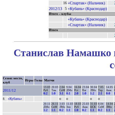
«Спартак» (Нальчик)
16
2012/13
«Кубань» (Краснодар)
5
Итого – клубы
«Кубань» (Краснодар)
«Спартак» (Нальчик)
Итого
Станислав Намашко в
с
Сезон: место,
Игры
Голы
Матчи
клуб
13.03
20.03
2.04
9.04
16.04
23.04
30.04
7.05
14.05
2011/12
Руб
Тмь
СпМ
ДМо
Рст
Влг
ЛМо
Тер
Анж
0:2
1:0
3:1
0:1
2:0
1:0
1:2
2:1
0:0
«Кубань»
о
о
о
о
8.
20.11
26.11
3.03
11.03
18.03
25.03
31.03
8.04
14.04
ДМо
СпМ
ЛМо
Зен
Руб
Анж
ЦСК
СпМ
ЛМо
1:2
1:1
0:2
1:1
1:0
0:2
1:1
0:2
1:1